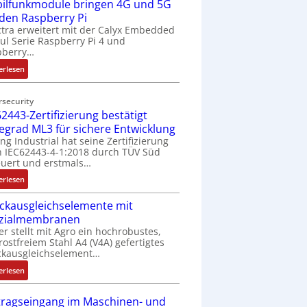
ilfunkmodule bringen 4G und 5G
-
Z
 den Raspberry Pi
o
tra erweitert mit der Calyx Embedded
l Serie Raspberry Pi 4 und
l
pberry…
l
-
:
erlesen
I
M
n
o
rsecurity
d
b
2443-Zertifizierung bestätigt
u
i
fegrad ML3 für sichere Entwicklung
s
l
ing Industrial hat seine Zertifizierung
t
f
 IEC62443-4-1:2018 durch TÜV Süd
r
u
uert und erstmals…
i
n
:
erlesen
e
k
I
-
m
ckausgleichselemente mit
E
P
o
zialmembranen
C
C
d
er stellt mit Agro ein hochrobustes,
6
l
u
rostfreiem Stahl A4 (V4A) gefertigtes
2
ä
l
ckausgleichselement…
4
s
e
:
4
erlesen
s
b
D
3
t
r
r
-
tragseingang im Maschinen- und
s
i