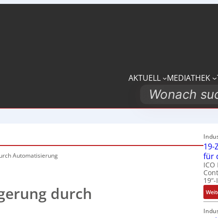
AKTUELL
MEDIATHEK
Search
Indu
19-Z
für
urch Automatisierung
ICO 
Cont
19“-
igerung durch
Weit
Indu