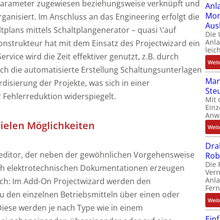
Parameter zugewiesen beziehungsweise verknüpft und
Anl
Mom
ganisiert. Im Anschluss an das Engineering erfolgt die
Aus
plans mittels Schaltplangenerator – quasi \’auf
Die
Anl
onstrukteur hat mit dem Einsatz des Projectwizard ein
leic
rvice wird die Zeit effektiver genutzt, z.B. durch
Weit
ch die automatisierte Erstellung Schaltungsunterlagen
Mar
rdisierung der Projekte, was sich in einer
Ste
 Fehlerreduktion widerspiegelt.
Mit 
Einz
Anw
ielen Möglichkeiten
Weit
Dra
neditor, der neben der gewöhnlichen Vorgehensweise
Rob
Die 
ch elektrotechnischen Dokumentationen erzeugen
Ver
Anla
fach: Im Add-On Projectwizard werden den
Fer
u den einzelnen Betriebsmitteln über einen oder
Weit
Diese werden je nach Type wie in einem
Ein