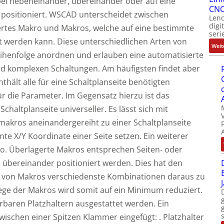
i nebeneinander, übereinander oder auf eine
CNC
 positioniert. WSCAD unterscheidet zwischen
Leno
digi
rtes Makro und Makros, welche auf eine bestimmte
seri
rt werden kann. Diese unterschiedlichen Arten von
Weit
Reihenfolge anordnen und erlauben eine automatisierte
d komplexen Schaltungen. Am häufigsten findet aber
hält alle für eine Schaltplanseite benötigten
ür die Parameter. Im Gegensatz hierzu ist das
chaltplanseite universeller. Es lässt sich mit
makros aneinandergereiht zu einer Schaltplanseite
e X/Y Koordinate einer Seite setzen. Ein weiterer
ro. Überlagerte Makros entsprechen Seiten- oder
e übereinander positioniert werden. Dies hat den
hl von Makros verschiedenste Kombinationen daraus zu
lege der Makros wird somit auf ein Minimum reduziert.
erbaren Platzhaltern ausgestattet werden. Ein
wischen einer Spitzen Klammer eingefügt: . Platzhalter