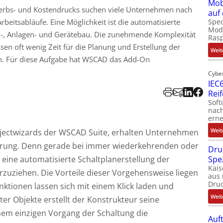
Mob
werbs- und Kostendrucks suchen viele Unternehmen nach
auf
rbeitsabläufe. Eine Möglichkeit ist die automatisierte
Spec
Modu
n-, Anlagen- und Gerätebau. Die zunehmende Komplexität
Ras
en oft wenig Zeit für die Planung und Erstellung der
Weit
n. Für diese Aufgabe hat WSCAD das Add-On
Cybe
IEC6
Rei
Soft
nach
erne
Weit
jectwizards der WSCAD Suite, erhalten Unternehmen
igerung. Denn gerade bei immer wiederkehrenden oder
Dru
 eine automatisierte Schaltplanerstellung der
Spe
Kais
rzuziehen. Die Vorteile dieser Vorgehensweise liegen
aus 
Dru
ktionen lassen sich mit einem Klick laden und
Weit
ter Objekte erstellt der Konstrukteur seine
nem einzigen Vorgang der Schaltung die
Auf