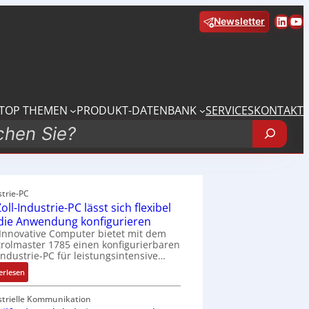
Linke
Yo
Newsletter
TOP THEMEN
PRODUKT-DATENBANK
SERVICES
KONTAKT
strie-PC
oll-Industrie-PC lässt sich flexibel
 die Anwendung konfigurieren
Innovative Computer bietet mit dem
rolmaster 1785 einen konfigurierbaren
Industrie-PC für leistungsintensive…
:
erlesen
1
9
strielle Kommunikation