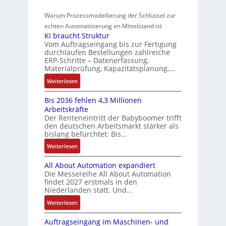
e
i
i
r
m
t
r
z
o
Warum Prozessmodellierung der Schlüssel zur
a
f
e
i
w
n
h
echten Automatisierung im Mittelstand ist
ü
s
e
i
a
KI braucht Struktur
t
r
s
r
n
Vom Auftragseingang bis zur Fertigung
c
l
m
u
u
durchlaufen Bestellungen zahlreiche
F
o
h
u
ERP-Schritte – Datenerfassung,
n
a
n
s
u
l
Materialprüfung, Kapazitätsplanung.…
g
n
g
e
n
t
b
u
:
Weiterlesen
I
u
i
g
e
c
K
n
n
v
s
Bis 2036 fehlen 4,3 Millionen
C
I
t
d
a
Arbeitskräfte
t
N
b
e
Z
r
Der Renteneintritt der Babyboomer trifft
ä
C
r
g
i
den deutschen Arbeitsmarkt stärker als
u
t
-
a
r
bislang befürchtet: Bis…
a
s
i
S
u
a
b
:
Weiterlesen
g
t
y
c
t
l
B
t
s
a
h
i
e
All About Automation expandiert
i
R
t
t
n
o
S
Die Messereihe All About Automation
s
e
e
S
d
n
findet 2027 erstmals in den
t
2
i
m
t
v
s
Niederlanden statt. Und…
e
0
f
e
r
o
ü
u
:
Weiterlesen
3
e
u
n
b
e
A
6
g
k
A
r
Auftragseingang im Maschinen- und
e
l
f
r
t