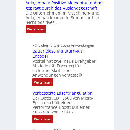
G
Anlagenbau: Positive Momentaufnahme,
u
l
r
e
a
u
V
geprägt durch das Auslandsgeschäft
n
A
h
w
d
r
u
Die Unternehmen im Maschinen- und
g
b
l
M
a
Anlagenbau können in Summe auf ein
n
o
e
L
c
leicht positives…
d
u
n
3
h
R
:
Weiterlesen
t
4
f
o
u
A
A
,
ü
b
n
u
u
3
r
o
Für sicherheitskritische Anwendungen
f
g
t
M
s
t
Batterielose Multiturn-Kit
t
o
i
i
i
Encoder
r
m
l
c
Posital hat zwei neue Drehgeber-
k
a
a
l
h
Modelle (Kit Encoder) für
g
t
i
sicherheitskritische
e
s
i
Anwendungen vorgestellt.
o
r
e
o
n
e
:
Weiterlesen
i
n
e
E
B
n
e
n
n
Verbesserte Lasertriangulation
a
g
x
A
Der OptoNCDT 5500 von Micro-
t
t
a
p
Epsilon erhält einen
r
w
t
n
Performance-Boost: Mit einer
a
b
i
e
Messrate von 150kHz…
g
n
e
c
r
i
d
:
Weiterlesen
i
k
i
m
i
V
t
l
e
M
e
e