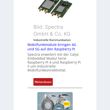
i
o
t
l
S
l
p
-
e
I
Bild: Spectra
z
n
i
GmbH & Co. KG
d
a
Industrielle Kommunikation
u
l
Mobilfunkmodule bringen 4G
s
m
und 5G auf den Raspberry Pi
t
e
Spectra erweitert mit der Calyx
r
m
Embedded Modul Serie
i
Raspberry Pi 4 und Raspberry Pi
b
5 um industrielle
e
r
Mobilfunkkonnektivität.
-
a
P
n
:
Weiterlesen
C
e
M
l
n
o
ä
b
s
i
s
l
t