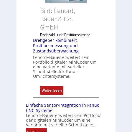
d
e
b
5
n
Bild: Lenord,
e
G
d
r
Bauer & Co.
a
u
k
u
GmbH
n
o
f
g
Drehzahl- und Positionssensor
m
d
k
Drehgeber kombiniert
b
e
o
Positionsmessung und
i
n
Zustandsüberwachung
n
n
R
Lenord+Bauer erweitert sein
f
i
Portfolio digitaler MiniCoder um
a
i
eine Variante mit serieller
e
s
g
Schnittstelle für Fanuc-
r
p
Umrichtersysteme.
u
t
b
r
P
e
i
:
Weiterlesen
o
r
e
D
s
r
r
r
i
Einfache Sensor-Integration in Fanuc
y
e
e
CNC-Systeme
t
P
n
h
Lenord+Bauer erweitert sein Portfolio
i
i
der digitalen MiniCoder um eine
g
o
Variante mit serieller Schnittstelle…
e
n
: