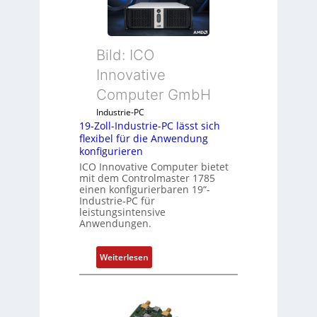
c
k
a
Bild: ICO
u
s
Innovative
g
Computer GmbH
l
e
Industrie-PC
19-Zoll-Industrie-PC lässt sich
i
flexibel für die Anwendung
c
konfigurieren
h
ICO Innovative Computer bietet
s
mit dem Controlmaster 1785
e
einen konfigurierbaren 19“-
Industrie-PC für
l
leistungsintensive
e
Anwendungen.
m
e
:
Weiterlesen
n
1
t
9
e
-
m
Z