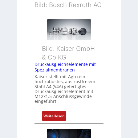
Bild: Bosch Rexroth AG
Bild: Kaiser GmbH
& Co KG
Druckausgleichselemente mit
Spezialmembranen
Kaiser stellt mit Agro ein
hochrobustes, aus rostfreiem
Stahl A4 (V4A) gefertigtes
Druckausgleichselement mit
M12x1.5-Anschlussgewinde
eingeführt.
:
Weiterlesen
D
r
u