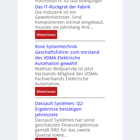
s
Hutschienen-PC für raue Bedingungen
u
l
a
r
r
Das IT-Rückgrat der Fabrik
k
n
o
s
Die Industrie ist ein
t
b
r
g
s
c
Gewohnheitstier. Sind
e
ä
e
Komponenten einmal eingebaut,
h
s
f
M
müssen sie jahrelang ihre…
i
s
t
u
n
:
Weiterlesen
e
e
l
e
D
r
t
n
Rose Systemtechnik-
a
t
i
Geschäftsführer zum Vorstand
-
s
e
t
des VDMA Elektrische
u
I
L
u
Automation gewählt
n
T
a
r
Mathias Wolpiansky ist jetzt
d
-
s
n
Vorstands-Mitglied des VDMA-
A
R
e
Fachverbands Elektrische
-
n
ü
r
Automation.
K
l
c
t
i
:
Weiterlesen
a
k
r
t
R
g
g
i
Dassault Systèmes: Q2-
E
o
e
r
a
Ergebnisse bestätigen
n
s
n
a
n
Jahresziele
c
e
b
t
g
Dassault Systèmes hat seine
o
S
a
d
geschätzten Finanzergebnisse
u
d
y
u
gemäß IFRS für das zweite
e
l
e
s
Quartal sowie…
:
r
a
r
t