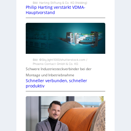
Bild: Harting Stiftung & Co. KG (Holding)
Philip Harting verstärkt VDMA-
Hauptvorstand
Bild: ©Sky_light1000/shutterstock.com /
Phoenix Contact GmbH & Co. KG
Schwere Industriesteckverbinder bei der
Montage und Inbetriebnahme
Schneller verbunden, schneller
produktiv