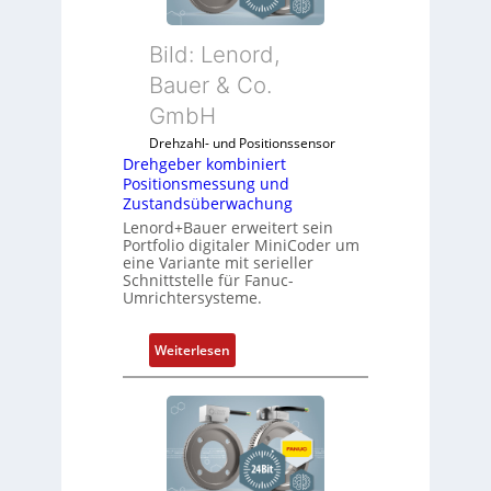
f
s
u
i
Bild: Lenord,
n
c
k
Bauer & Co.
h
m
f
GmbH
o
l
Drehzahl- und Positionssensor
d
e
Drehgeber kombiniert
u
x
Positionsmessung und
l
i
Zustandsüberwachung
e
b
Lenord+Bauer erweitert sein
b
e
Portfolio digitaler MiniCoder um
eine Variante mit serieller
r
l
Schnittstelle für Fanuc-
i
f
Umrichtersysteme.
n
ü
g
r
:
Weiterlesen
e
d
D
n
i
r
4
e
e
G
A
h
u
n
g
n
w
e