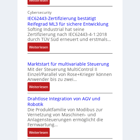
Weiterlesen
b
s
E
e
m
i
Cybersecurity
r
e
n
IEC62443-Zertifizierung bestätigt
k
s
Reifegrad ML3 für sichere Entwicklung
f
o
Softing Industrial hat seine
s
a
Zertifizierung nach IEC62443-4-1:2018
m
c
u
durch TÜV Süd erneuert und erstmals…
b
h
n
:
Weiterlesen
i
e
g
I
S
n
u
E
e
i
n
Marktstart für multivariable Steuerung
C
n
e
Mit der Steuerung MultiControl II
d
6
s
r
Einzel/Parallel von Rose+Krieger können
Z
2
o
Anwender bis zu zwei…
t
u
4
r
P
:
Weiterlesen
4
s
-
M
o
3
I
t
Drahtlose Integration von AGV und
a
s
-
n
a
Robotik
r
Z
i
t
n
Die Produktfamilie von Modibus zur
k
e
e
t
Vernetzung von Maschinen- und
d
t
r
g
Anlagensteuerungen ermöglicht die
i
s
s
t
Fernwartung…
r
o
ü
t
i
a
:
Weiterlesen
n
a
b
f
t
D
s
r