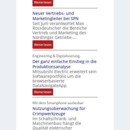
P
F
:
t
Weiterlesen
e
o
a
D
i
m
s
b
Neuer Vertriebs- und
a
o
t
i
r
Marketingleiter bei SPN
s
n
e
t
Seit Juni verantwortet Max
i
s
c
Rossdeutscher die Bereiche
i
k
a
h
Vertrieb und Marketing des
v
u
Nördlinger Getriebe-…
n
e
l
i
:
Weiterlesen
M
t
k
N
o
S
-
e
m
Engineering & Digitalisierung
y
G
u
Der ganz einfache Einstieg in die
e
s
e
Produktionsanalyse
e
n
t
s
Mitsubishi Electric erweitert sein
r
t
è
Softwareportfolio um die
c
V
a
m
browserbasierte
h
e
u
e
DataNavigateApp.
ä
r
f
s
:
Weiterlesen
f
t
n
D
:
t
r
e
a
Q
Mit dem Smartphone auslesbar
s
r
i
h
2
Nutzungsüberwachung für
g
f
e
m
a
-
Crimpwerkzeuge
ü
b
n
e
E
Im Schaltschrank- und
h
z
s
,
Maschinenbau hängt die
r
e
r
-
Qualität elektrischer
g
i
g