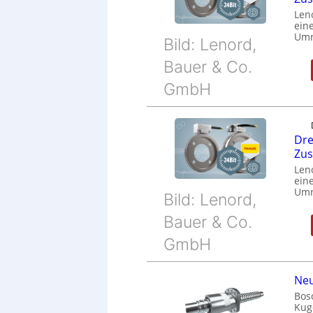
Len
eine
Umr
Bild: Lenord,
Bauer & Co.
GmbH
Dre
Zu
Len
eine
Umr
Bild: Lenord,
Bauer & Co.
GmbH
Neu
Bos
Kug