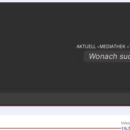
AKTUELL
MEDIATHEK
Search
Indus
19-Z