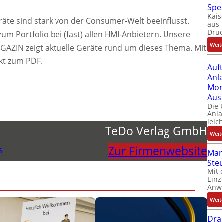
Spe
Kais
räte sind stark von der Consumer-Welt beeinflusst.
aus 
Dru
m Portfolio bei (fast) allen HMI-Anbietern. Unsere
Weit
AZIN zeigt aktuelle Geräte rund um dieses Thema. Mit
ekt zum PDF.
Auf
Anl
Mom
Aus
Die
Anl
leic
TeDo Verlag GmbH
Weit
Zur Firmenwebsite
6
Mar
Ste
Mit 
Einz
Anw
Weit
Dra