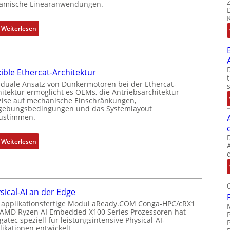
amische Linearanwendungen.
e
b
r
e
t
:
Weiterlesen
r
P
N
k
o
e
o
s
u
m
i
xible Ethercat-Architektur
e
b
t
r
 duale Ansatz von Dunkermotoren bei der Ethercat-
i
i
hitektur ermöglicht es OEMs, die Antriebsarchitektur
M
n
zise auf mechanische Einschränkungen,
o
u
i
ebungsbedingungen und das Systemlayout
n
t
ustimmen.
e
s
t
r
m
e
t
:
Weiterlesen
e
r
P
F
s
t
o
l
s
y
s
e
u
p
i
x
n
s
sical-AI an der Edge
t
i
g
o
 applikationsfertige Modul aReady.COM Conga-HPC/cRX1
i
b
u
 AMD Ryzen AI Embedded X100 Series Prozessoren hat
r
o
l
atec speziell für leistungsintensive Physical-AI-
n
g
n
e
ikationen entwickelt.