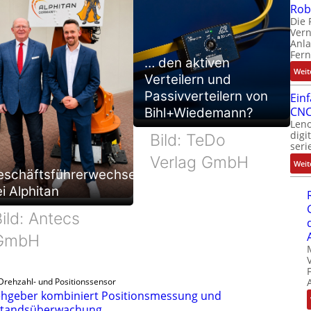
Rob
Die 
Ver
Anla
Fer
… den aktiven
Weit
Verteilern und
Passivverteilern von
Ein
CNC
Bihl+Wiedemann?
Leno
digi
Bild: TeDo
seri
Verlag GmbH
Weit
eschäftsführerwechsel
i Alphitan
ild: Antecs
GmbH
Drehzahl- und Positionssensor
hgeber kombiniert Positionsmessung und
standsüberwachung