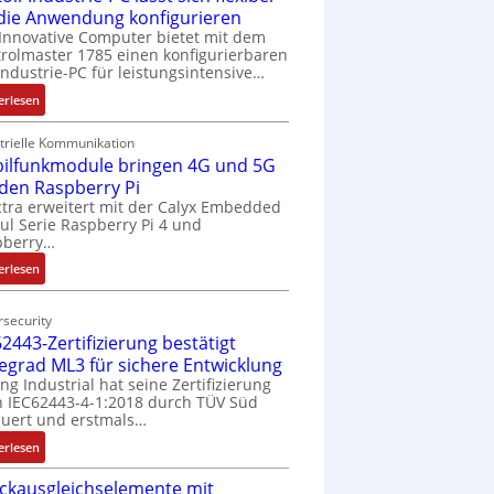
 die Anwendung konfigurieren
Innovative Computer bietet mit dem
rolmaster 1785 einen konfigurierbaren
Industrie-PC für leistungsintensive…
:
erlesen
1
9
trielle Kommunikation
ilfunkmodule bringen 4G und 5G
-
Z
 den Raspberry Pi
o
tra erweitert mit der Calyx Embedded
l Serie Raspberry Pi 4 und
l
pberry…
l
-
:
erlesen
I
M
n
o
security
d
b
2443-Zertifizierung bestätigt
u
i
fegrad ML3 für sichere Entwicklung
s
l
ing Industrial hat seine Zertifizierung
t
f
 IEC62443-4-1:2018 durch TÜV Süd
r
u
uert und erstmals…
i
n
:
erlesen
e
k
I
-
m
ckausgleichselemente mit
E