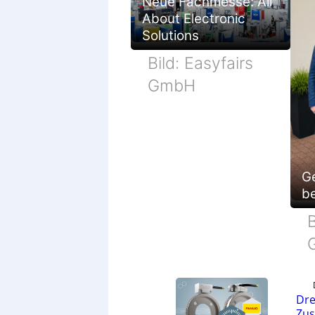
Neue Fachmesse: All
About Electronic
Solutions
Bild: Easyfairs
GmbH
G
be
B
Dre
Zu