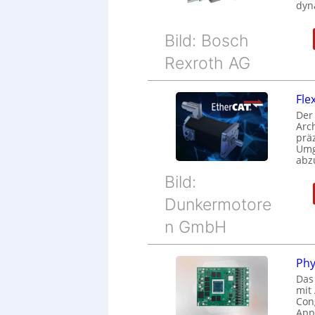
dyn
Bild: Bosch
Rexroth AG
Fle
Der
Arc
prä
Umg
abz
Bild:
Dunkermotore
n GmbH
Phy
Das
mit
Cong
Appl