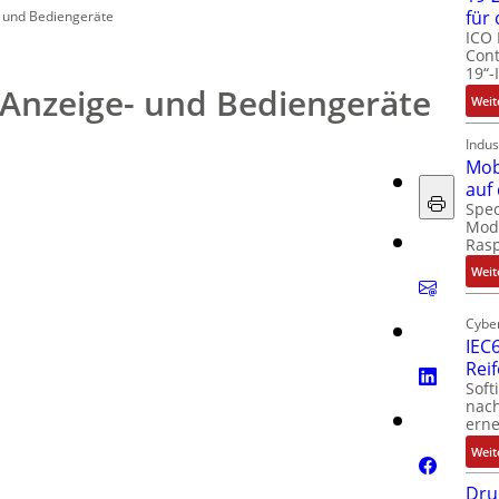
für
- und Bediengeräte
ICO 
Cont
19“-
 Anzeige- und Bediengeräte
Weit
Indus
Mob
auf
Spec
Modu
Ras
Weit
Cyber
IEC6
Rei
Soft
nach
erne
Weit
Dru