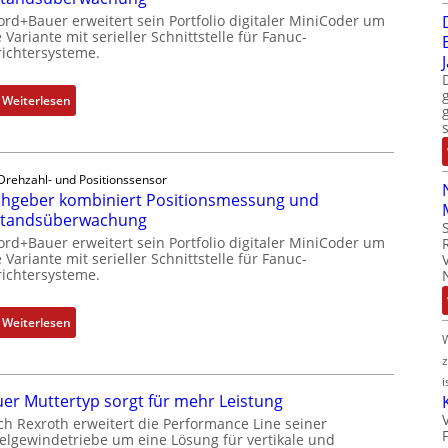
ord+Bauer erweitert sein Portfolio digitaler MiniCoder um
 Variante mit serieller Schnittstelle für Fanuc-
ichtersysteme.
:
Weiterlesen
D
r
e
Drehzahl- und Positionssensor
h
hgeber kombiniert Positionsmessung und
g
standsüberwachung
e
ord+Bauer erweitert sein Portfolio digitaler MiniCoder um
b
 Variante mit serieller Schnittstelle für Fanuc-
e
ichtersysteme.
r
k
:
Weiterlesen
o
D
m
r
b
i
e
i
er Muttertyp sorgt für mehr Leistung
h
n
ch Rexroth erweitert die Performance Line seiner
g
i
elgewindetriebe um eine Lösung für vertikale und
e