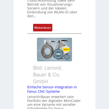
Cloud-Anbindung sowie dem
Betrieb von Visualisierungs-
Servern und der lokalen
Einbindung von WLAN-IO über
den…
:
Weiterlesen
D
r
a
h
t
l
o
Bild: Lenord,
s
e
Bauer & Co.
I
GmbH
n
Einfache Sensor-Integration in
t
Fanuc CNC-Systeme
e
Lenord+Bauer erweitert sein
g
Portfolio der digitalen MiniCoder
r
um eine Variante mit serieller
Schnittstelle für Fanuc