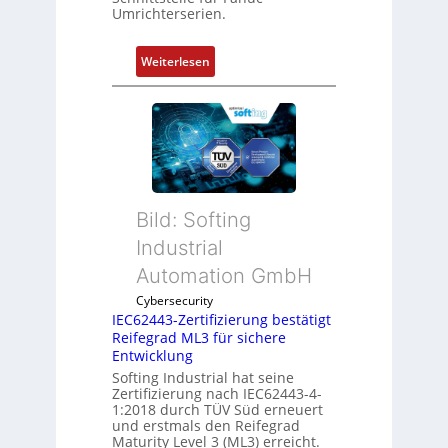
a
Umrichterserien.
t
i
:
Weiterlesen
o
E
n
i
v
n
o
f
n
a
A
c
G
h
V
Bild: Softing
e
u
Industrial
S
n
e
Automation GmbH
d
n
R
Cybersecurity
s
o
IEC62443-Zertifizierung bestätigt
o
b
Reifegrad ML3 für sichere
r
Entwicklung
o
-
Softing Industrial hat seine
t
Zertifizierung nach IEC62443-4-
I
i
1:2018 durch TÜV Süd erneuert
n
k
und erstmals den Reifegrad
t
Maturity Level 3 (ML3) erreicht.