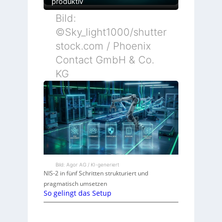
produktiv
Bild:
©Sky_light1000/shutter
stock.com / Phoenix
Contact GmbH & Co.
KG
Bild: Agor AG / KI-generiert
NIS-2 in fünf Schritten strukturiert und
pragmatisch umsetzen
So gelingt das Setup