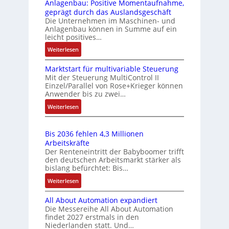
Anlagenbau: Positive Momentaufnahme,
m
d
Z
geprägt durch das Auslandsgeschäft
i
M
Die Unternehmen im Maschinen- und
o
t
L
Anlagenbau können in Summe auf ein
l
S
3
leicht positives…
l
p
f
:
Weiterlesen
-
e
ü
A
I
z
r
Marktstart für multivariable Steuerung
u
n
Mit der Steuerung MultiControl II
i
s
f
Einzel/Parallel von Rose+Krieger können
d
a
t
i
Anwender bis zu zwei…
u
r
l
c
:
Weiterlesen
s
a
m
h
M
g
t
e
e
a
s
r
m
r
Bis 2036 fehlen 4,3 Millionen
r
e
i
b
e
Arbeitskräfte
k
i
e
Der Renteneintritt der Babyboomer trifft
r
E
t
n
den deutschen Arbeitsmarkt stärker als
-
a
n
s
g
bislang befürchtet: Bis…
P
n
t
t
a
:
Weiterlesen
C
a
e
n
w
B
l
r
g
n
i
All About Automation expandiert
i
t
ä
i
c
Die Messereihe All About Automation
s
f
s
m
findet 2027 erstmals in den
k
2
ü
M
Niederlanden statt. Und…
s
l
0