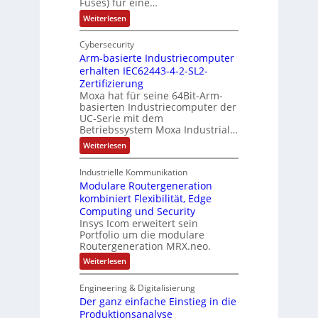
r
Fuses) für eine…
t
f
g
i
:
Weiterlesen
E
ü
r
I
a
n
r
n
a
n
Cybersecurity
c
t
r
t
g
Arm-basierte Industriecomputer
e
o
a
d
l
u
erhalten IEC62443-4-2-SL2-
d
u
l
e
l
Zertifizierung
e
i
e
r
Moxa hat für seine 64Bit-Arm-
a
g
r
U
basierten Industriecomputer der
F
e
t
n
m
UC-Serie mit dem
a
i
t
Betriebssystem Moxa Industrial…
g
b
o
e
e
:
Weiterlesen
F
r
n
A
e
b
i
r
h
u
Industrielle Kommunikation
k
m
l
n
Modulare Routergeneration
-
e
b
r
kombiniert Flexibilität, Edge
g
a
s
Computing und Security
e
s
t
Insys Icom erweitert sein
i
n
r
Portfolio um die modulare
e
a
r
Routergeneration MRX.neo.
t
t
e
:
Weiterlesen
e
g
M
I
i
o
n
e
Engineering & Digitalisierung
d
d
f
Der ganz einfache Einstieg in die
u
u
ü
l
Produktionsanalyse
s
r