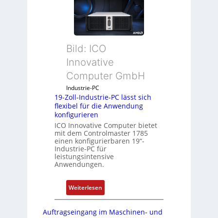
s
u
r
t
c
u
e
k
n
m
a
g
e
Bild: ICO
u
b
s
e
Innovative
g
s
Computer GmbH
l
t
e
Industrie-PC
ä
19-Zoll-Industrie-PC lässt sich
i
t
flexibel für die Anwendung
c
i
konfigurieren
h
g
ICO Innovative Computer bietet
s
t
mit dem Controlmaster 1785
e
R
einen konfigurierbaren 19“-
Industrie-PC für
l
e
leistungsintensive
e
i
Anwendungen.
m
f
e
e
:
Weiterlesen
n
g
1
t
r
9
e
a
Auftragseingang im Maschinen- und
-