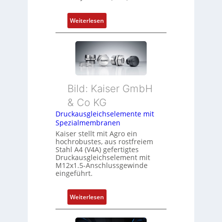
e
g
:
Weiterlesen
r
I
a
E
t
C
i
6
o
2
n
4
Bild: Kaiser GmbH
i
4
n
& Co KG
3
F
Druckausgleichselemente mit
-
a
Spezialmembranen
Z
n
Kaiser stellt mit Agro ein
e
u
hochrobustes, aus rostfreiem
r
Stahl A4 (V4A) gefertigtes
c
t
Druckausgleichselement mit
C
M12x1.5-Anschlussgewinde
i
N
eingeführt.
f
C
i
-
:
Weiterlesen
z
S
D
i
y
r
e