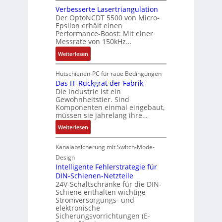
e
l
e
s
Verbesserte Lasertriangulation
a
F
t
A
c
Der OptoNCDT 5500 von Micro-
t
a
S
Epsilon erhält einen
u
h
t
n
c
Performance-Boost: Mit einer
t
ä
e
g
h
Messrate von 150kHz…
o
f
r
s
u
:
m
Weiterlesen
t
i
c
t
V
a
e
h
z
e
t
Hutschienen-PC für raue Bedingungen
l
a
l
r
Das IT-Rückgrat der Fabrik
i
o
l
a
Die Industrie ist ein
b
o
s
t
c
Gewohnheitstier. Sind
e
n
e
u
k
Komponenten einmal eingebaut,
s
g
M
müssen sie jahrelang ihre…
n
b
s
e
u
g
e
:
Weiterlesen
e
w
l
s
D
r
ä
t
c
a
Kanalabsicherung mit Switch-Mode-
t
h
i
h
s
e
Design
l
t
i
I
Intelligente Fehlerstrategie für
L
t
u
c
T
DIN-Schienen-Netzteile
a
r
h
24V-Schaltschränke für die DIN-
-
s
n
t
Schiene enthalten wichtige
R
e
-
Stromversorgungs- und
u
ü
r
K
elektronische
n
c
t
Sicherungsvorrichtungen (E-
i
g
k