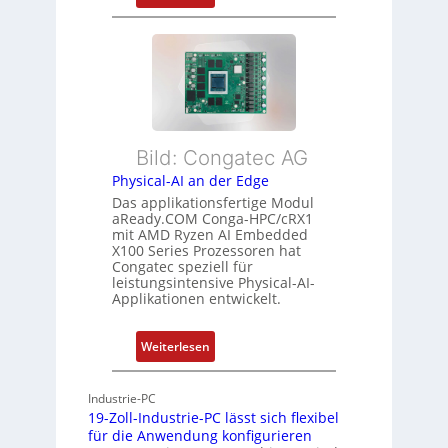
F
u
r
l
s
m
e
t
e
x
a
h
i
n
r
b
d
L
l
s
e
Bild: Congatec AG
e
ü
i
Physical-AI an der Edge
E
b
s
Das applikationsfertige Modul
t
e
t
aReady.COM Conga-HPC/cRX1
h
r
u
mit AMD Ryzen AI Embedded
e
w
n
X100 Series Prozessoren hat
r
Congatec speziell für
a
g
leistungsintensive Physical-AI-
c
c
Applikationen entwickelt.
a
h
t
u
:
Weiterlesen
-
n
P
A
g
h
r
Industrie-PC
y
c
19-Zoll-Industrie-PC lässt sich flexibel
s
h
für die Anwendung konfigurieren