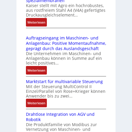
Spezialmembranen
C
d
C
Kaiser stellt mit Agro ein hochrobustes,
6
u
l
aus rostfreiem Stahl A4 (V4A) gefertigtes
2
l
ä
Druckausgleichselement…
4
e
s
:
Weiterlesen
4
b
s
D
3
r
t
r
-
i
s
Auftragseingang im Maschinen- und
u
Z
n
i
Anlagenbau: Positive Momentaufnahme,
c
e
g
c
geprägt durch das Auslandsgeschäft
k
r
e
h
Die Unternehmen im Maschinen- und
a
t
Anlagenbau können in Summe auf ein
n
f
u
i
leicht positives…
4
l
s
f
G
e
:
Weiterlesen
g
i
u
x
A
l
z
n
i
Marktstart für multivariable Steuerung
u
e
i
Mit der Steuerung MultiControl II
d
b
f
i
e
Einzel/Parallel von Rose+Krieger können
5
e
t
c
Anwender bis zu zwei…
r
G
l
r
h
u
a
:
Weiterlesen
f
a
s
n
u
M
ü
g
e
g
Drahtlose Integration von AGV und
f
a
r
s
l
b
Robotik
d
r
d
e
e
e
Die Produktfamilie von Modibus zur
e
k
i
i
m
Vernetzung von Maschinen- und
s
n
t
e
n