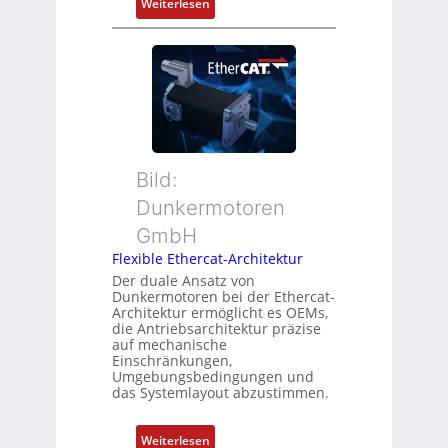
:
Weiterlesen
Z
t
N
u
P
e
s
o
u
t
s
e
a
i
r
n
t
M
d
i
u
s
o
t
ü
Bild:
n
t
b
Dunkermotoren
s
e
e
m
GmbH
r
r
e
t
Flexible Ethercat-Architektur
w
s
y
a
Der duale Ansatz von
s
Dunkermotoren bei der Ethercat-
p
c
Architektur ermöglicht es OEMs,
u
s
h
die Antriebsarchitektur präzise
n
o
u
auf mechanische
g
r
Einschränkungen,
n
Umgebungsbedingungen und
u
g
g
das Systemlayout abzustimmen.
n
t
d
f
:
Z
Weiterlesen
ü