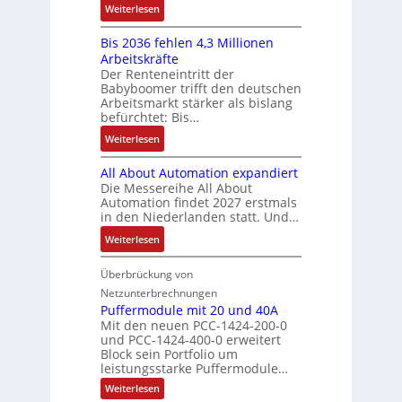
2
S
:
f
Weiterlesen
e
n
-
y
K
ü
b
a
E
s
Bis 2036 fehlen 4,3 Millionen
I
h
s
h
r
t
Arbeitskräfte
b
r
-
m
g
e
Der Renteneintritt der
r
e
u
e
Babyboomer trifft den deutschen
e
m
a
r
n
,
Arbeitsmarkt stärker als bislang
b
e
u
z
d
befürchtet: Bis…
g
n
c
u
M
e
i
:
Weiterlesen
h
m
a
p
s
B
t
V
r
r
All About Automation expandiert
s
i
S
o
k
ä
Die Messereihe All About
e
s
t
r
e
Automation findet 2027 erstmals
g
b
2
r
s
in den Niederlanden statt. Und…
t
t
e
0
u
t
i
d
:
Weiterlesen
s
3
k
a
n
u
A
t
6
t
n
g
r
l
Überbrückung von
ä
f
u
d
l
c
l
t
e
Netzunterbrechnungen
r
d
e
h
A
i
h
Puffermodule mit 20 und 40A
e
i
d
b
Mit den neuen PCC-1424-200-0
g
l
s
t
a
und PCC-1424-400-0 erweitert
o
e
e
V
Block sein Portfolio um
e
s
u
n
n
D
leistungsstarke Puffermodule…
r
A
t
J
4
M
:
b
Weiterlesen
u
A
a
,
P
A