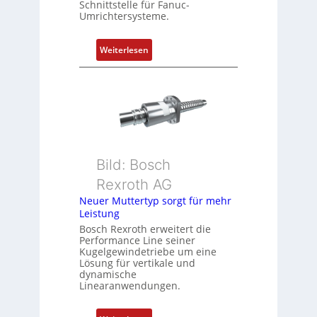
Schnittstelle für Fanuc-
r
Umrichtersysteme.
t
P
:
Weiterlesen
o
D
s
r
i
e
t
h
i
g
o
e
n
b
s
Bild: Bosch
e
m
Rexroth AG
r
e
k
Neuer Muttertyp sorgt für mehr
s
Leistung
o
s
m
Bosch Rexroth erweitert die
u
Performance Line seiner
b
n
Kugelgewindetriebe um eine
i
g
Lösung für vertikale und
n
dynamische
u
Linearanwendungen.
i
n
e
d
r