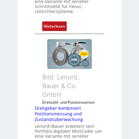
eine Variante mit serieller
Schnittstelle für Fanuc-
Umrichtersysteme.
:
Weiterlesen
D
r
e
h
g
e
b
Bild: Lenord,
e
r
Bauer & Co.
k
GmbH
o
Drehzahl- und Positionssensor
m
Drehgeber kombiniert
b
Positionsmessung und
i
Zustandsüberwachung
n
Lenord+Bauer erweitert sein
i
Portfolio digitaler MiniCoder um
eine Variante mit serieller
e