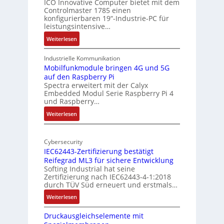
i
ICO Innovative Computer bietet mit dem
i
Controlmaster 1785 einen
c
t
konfigurierbaren 19“-Industrie-PC für
a
e
leistungsintensive…
l
k
:
Weiterlesen
-
t
1
A
u
9
Industrielle Kommunikation
I
r
-
Mobilfunkmodule bringen 4G und 5G
a
auf den Raspberry Pi
Z
Spectra erweitert mit der Calyx
n
o
Embedded Modul Serie Raspberry Pi 4
l
d
und Raspberry…
l
e
:
Weiterlesen
-
r
M
I
E
o
n
d
Cybersecurity
b
d
g
IEC62443-Zertifizierung bestätigt
i
u
e
Reifegrad ML3 für sichere Entwicklung
l
s
Softing Industrial hat seine
f
t
Zertifizierung nach IEC62443-4-1:2018
u
r
durch TÜV Süd erneuert und erstmals…
n
i
:
Weiterlesen
k
e
I
m
-
Druckausgleichselemente mit
E
o
P