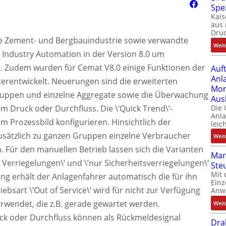
Spe
Kais
aus 
Dru
die Zement- und Bergbauindustrie sowie verwandte
Weit
 Industry Automation in der Version 8.0 um
t. Zudem wurden für Cemat V8.0 einige Funktionen der
Auf
Anl
terentwickelt. Neuerungen sind die erweiterten
Mom
gruppen und einzelne Aggregate sowie die Überwachung
Aus
 Druck oder Durchfluss. Die \’Quick Trend\‘-
Die
Anl
em Prozessbild konfigurieren. Hinsichtlich der
leic
sätzlich zu ganzen Gruppen einzelne Verbraucher
Weit
. Für den manuellen Betrieb lassen sich die Varianten
Mar
te Verriegelungen\‘ und \’nur Sicherheitsverriegelungen\‘
Ste
Mit 
ung erhält der Anlagenfahrer automatisch die für ihn
Einz
ebsart \’Out of Service\‘ wird für nicht zur Verfügung
Anw
wendet, die z.B. gerade gewartet werden.
Weit
ck oder Durchfluss können als Rückmeldesignal
Dra