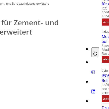
für
ent- und Bergbauindustrie erweitert
ICO 
Cont
19“-
 für Zement- und
Weit
erweitert
Indus
Mob
auf
Spec
Modu
Ras
Weit
Cyber
IEC6
Rei
Soft
nach
erne
Weit
Dru