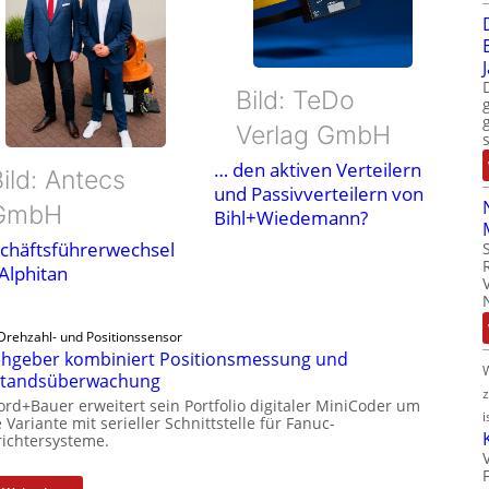
Bild: TeDo
Verlag GmbH
… den aktiven Verteilern
ild: Antecs
und Passivverteilern von
GmbH
Bihl+Wiedemann?
chäftsführerwechsel
 Alphitan
Drehzahl- und Positionssensor
hgeber kombiniert Positionsmessung und
standsüberwachung
ord+Bauer erweitert sein Portfolio digitaler MiniCoder um
i
 Variante mit serieller Schnittstelle für Fanuc-
ichtersysteme.