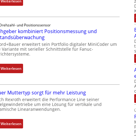
:
Weiterlesen
D
r
e
Drehzahl- und Positionssensor
h
hgeber kombiniert Positionsmessung und
g
standsüberwachung
e
ord+Bauer erweitert sein Portfolio digitaler MiniCoder um
b
 Variante mit serieller Schnittstelle für Fanuc-
e
ichtersysteme.
r
k
:
Weiterlesen
o
D
m
r
b
e
i
er Muttertyp sorgt für mehr Leistung
h
n
ch Rexroth erweitert die Performance Line seiner
g
i
elgewindetriebe um eine Lösung für vertikale und
e
amische Linearanwendungen.
e
b
r
e
t
:
Weiterlesen
r
P
N
k
o