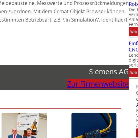
n. Meldebausteine, Messwerte und Prozessrückmeldungen
Rob
Die 
ieben zuordnen. Mit dem Cemat Objekt Browser können
Ver
Anla
stimmten Betriebsart, z.B. \’in Simulation\‘, identifiziert
Fer
Weit
Ein
CNC
Leno
digi
seri
Siemens AG
Weit
Zur Firmenwebsite