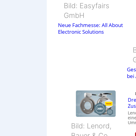
Bild: Easyfairs
GmbH
Neue Fachmesse: All About
Electronic Solutions
B
Ges
bei
Dre
Zu
Len
eine
Umr
Bild: Lenord,
Bauer & Co.