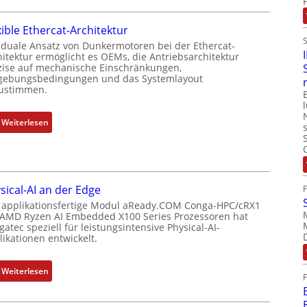
e
o
s
u
m
i
xible Ethercat-Architektur
e
b
t
r
 duale Ansatz von Dunkermotoren bei der Ethercat-
i
i
hitektur ermöglicht es OEMs, die Antriebsarchitektur
M
n
zise auf mechanische Einschränkungen,
o
u
i
ebungsbedingungen und das Systemlayout
n
t
ustimmen.
e
s
t
r
m
e
t
:
Weiterlesen
e
r
P
F
s
t
o
l
s
y
s
e
u
p
i
x
n
s
sical-AI an der Edge
t
i
g
o
 applikationsfertige Modul aReady.COM Conga-HPC/cRX1
i
b
u
 AMD Ryzen AI Embedded X100 Series Prozessoren hat
r
o
l
atec speziell für leistungsintensive Physical-AI-
n
g
n
e
ikationen entwickelt.
d
t
s
E
Z
f
m
t
:
u
Weiterlesen
ü
e
h
P
s
r
s
e
h
t
m