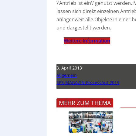
\’Antrieb ist ein\‘ genutzt werde
lassen sich direkt einzelnen Antr
anlagenweit alle Objekte in einer be
und dargestellt werden.
Weitere Information
3. April 2013
Allgemein
SPS-MAGAZIN ProzessAut 2013
MEHR ZUM THEMA