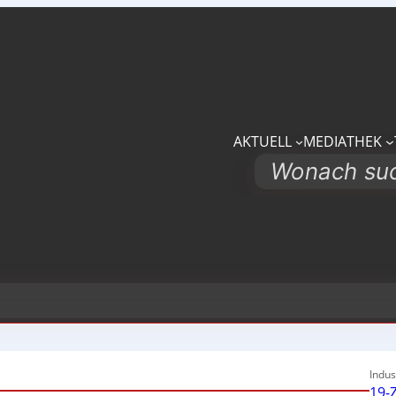
AKTUELL
MEDIATHEK
Search
Indus
19-Z