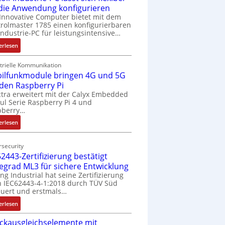
 die Anwendung konfigurieren
Innovative Computer bietet mit dem
rolmaster 1785 einen konfigurierbaren
Industrie-PC für leistungsintensive…
:
erlesen
1
9
trielle Kommunikation
ilfunkmodule bringen 4G und 5G
-
Z
 den Raspberry Pi
o
tra erweitert mit der Calyx Embedded
l Serie Raspberry Pi 4 und
l
pberry…
l
-
:
erlesen
I
M
n
o
security
d
b
2443-Zertifizierung bestätigt
u
i
fegrad ML3 für sichere Entwicklung
s
l
ing Industrial hat seine Zertifizierung
t
f
 IEC62443-4-1:2018 durch TÜV Süd
r
u
uert und erstmals…
i
n
:
erlesen
e
k
I
-
m
ckausgleichselemente mit
E