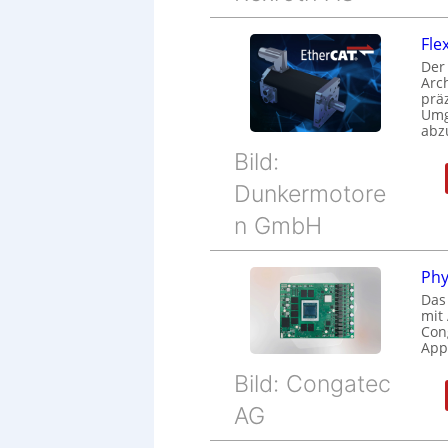
Fle
Der
Arc
prä
Umg
abz
Bild:
Dunkermotore
n GmbH
Phy
Das
mit
Cong
Appl
Bild: Congatec
AG