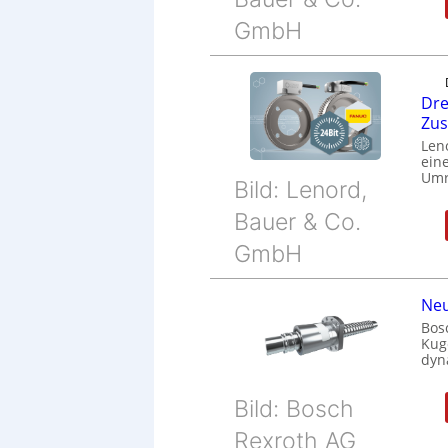
GmbH
Dre
Zu
Len
eine
Umr
Bild: Lenord,
Bauer & Co.
GmbH
Neu
Bos
Kug
dyn
Bild: Bosch
Rexroth AG