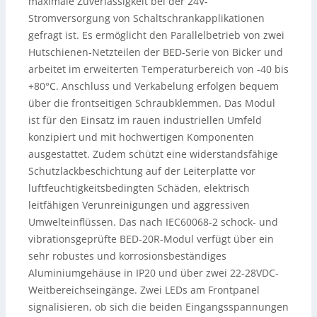
maximale Zuverlässigkeit bei der 24V-
Stromversorgung von Schaltschrankapplikationen
gefragt ist. Es ermöglicht den Parallelbetrieb von zwei
Hutschienen-Netzteilen der BED-Serie von Bicker und
arbeitet im erweiterten Temperaturbereich von -40 bis
+80°C. Anschluss und Verkabelung erfolgen bequem
über die frontseitigen Schraubklemmen. Das Modul
ist für den Einsatz im rauen industriellen Umfeld
konzipiert und mit hochwertigen Komponenten
ausgestattet. Zudem schützt eine widerstandsfähige
Schutzlackbeschichtung auf der Leiterplatte vor
luftfeuchtigkeitsbedingten Schäden, elektrisch
leitfähigen Verunreinigungen und aggressiven
Umwelteinflüssen. Das nach IEC60068-2 schock- und
vibrationsgeprüfte BED-20R-Modul verfügt über ein
sehr robustes und korrosionsbeständiges
Aluminiumgehäuse in IP20 und über zwei 22-28VDC-
Weitbereichseingänge. Zwei LEDs am Frontpanel
signalisieren, ob sich die beiden Eingangsspannungen