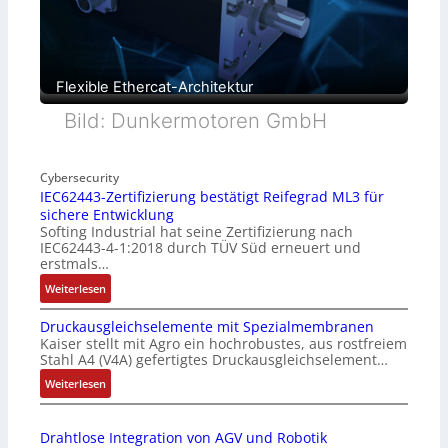
Flexible Ethercat-Architektur
Bild: Dunkermotoren GmbH
Cybersecurity
IEC62443-Zertifizierung bestätigt Reifegrad ML3 für
sichere Entwicklung
Softing Industrial hat seine Zertifizierung nach
IEC62443-4-1:2018 durch TÜV Süd erneuert und
erstmals…
:
Weiterlesen
I
Druckausgleichselemente mit Spezialmembranen
E
Kaiser stellt mit Agro ein hochrobustes, aus rostfreiem
C
Stahl A4 (V4A) gefertigtes Druckausgleichselement…
6
2
:
Weiterlesen
4
D
4
r
Drahtlose Integration von AGV und Robotik
3
u