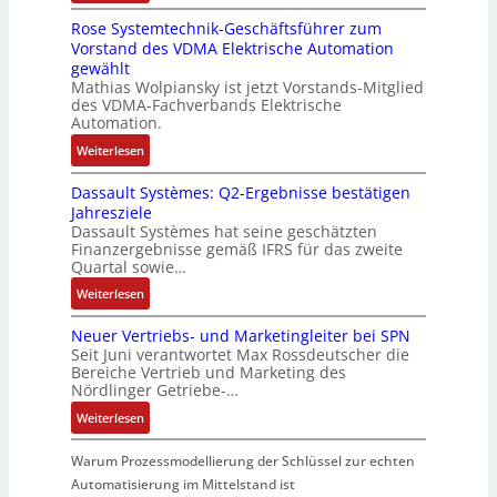
D
e
n
s
u
s
r
y
Rose Systemtechnik-Geschäftsführer zum
a
r
t
c
l
k
t
s
Vorstand des VDMA Elektrische Automation
s
t
w
h
t
r
t
gewählt
I
e
i
i
i
ä
e
Mathias Wolpiansky ist jetzt Vorstands-Mitglied
T
L
c
n
v
f
des VDMA-Fachverbands Elektrische
m
-
a
k
e
a
t
Automation.
e
R
s
l
n
r
e
:
Weiterlesen
ü
e
u
-
i
R
c
r
n
u
a
Dassault Systèmes: Q2-Ergebnisse bestätigen
o
k
t
g
n
b
Jahresziele
s
g
r
d
l
Dassault Systèmes hat seine geschätzten
e
r
i
A
e
Finanzergebnisse gemäß IFRS für das zweite
S
a
a
Quartal sowie…
n
S
y
t
n
l
t
:
Weiterlesen
s
d
g
a
e
D
t
e
u
g
u
Neuer Vertriebs- und Marketingleiter bei SPN
a
e
r
l
e
e
Seit Juni verantwortet Max Rossdeutscher die
s
m
F
a
Bereiche Vertrieb und Marketing des
n
r
s
t
a
t
Nördlinger Getriebe-…
b
u
a
e
b
i
a
n
:
Weiterlesen
u
c
r
o
u
g
N
l
h
i
n
:
e
Warum Prozessmodellierung der Schlüssel zur echten
t
n
k
P
u
S
Automatisierung im Mittelstand ist
i