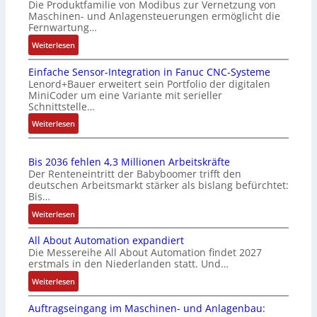
Die Produktfamilie von Modibus zur Vernetzung von
-
c
Maschinen- und Anlagensteuerungen ermöglicht die
Z
k
Fernwartung…
e
a
:
Weiterlesen
r
u
D
t
s
Einfache Sensor-Integration in Fanuc CNC-Systeme
r
i
g
Lenord+Bauer erweitert sein Portfolio der digitalen
a
f
l
MiniCoder um eine Variante mit serieller
h
i
e
Schnittstelle…
t
z
i
:
Weiterlesen
l
i
c
E
o
e
h
i
s
r
s
Bis 2036 fehlen 4,3 Millionen Arbeitskräfte
n
e
u
e
Der Renteneintritt der Babyboomer trifft den
f
I
n
l
deutschen Arbeitsmarkt stärker als bislang befürchtet:
a
n
Bis…
g
e
c
t
b
m
:
Weiterlesen
h
e
e
e
B
e
g
s
n
All About Automation expandiert
i
S
r
t
t
Die Messereihe All About Automation findet 2027
s
e
a
erstmals in den Niederlanden statt. Und…
ä
e
2
n
t
t
m
0
:
Weiterlesen
s
i
i
i
3
A
o
o
g
t
Auftragseingang im Maschinen- und Anlagenbau:
6
l
r
n
t
S