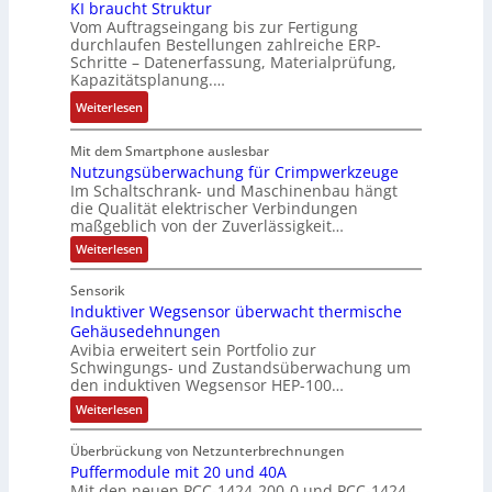
o
e
y
KI braucht Struktur
k
s
r
Vom Auftragseingang bis zur Fertigung
s
-
i
durchlaufen Bestellungen zahlreiche ERP-
V
t
G
Schritte – Datenerfassung, Materialprüfung,
t
e
è
e
Kapazitätsplanung.…
i
r
m
s
v
:
Weiterlesen
t
e
c
e
K
r
s
h
M
I
i
Mit dem Smartphone auslesbar
:
ä
o
b
Nutzungsüberwachung für Crimpwerkzeuge
e
Q
f
Im Schaltschrank- und Maschinenbau hängt
m
r
b
2
t
die Qualität elektrischer Verbindungen
e
a
s
-
s
maßgeblich von der Zuverlässigkeit…
n
u
-
E
f
:
Weiterlesen
t
c
u
r
ü
N
a
h
n
g
u
h
Sensorik
u
t
t
d
e
r
Induktiver Wegsensor überwacht thermische
z
f
S
M
b
e
u
Gehäusedehnungen
n
t
a
n
n
r
Avibia erweitert sein Portfolio zur
a
g
r
r
i
z
Schwingungs- und Zustandsüberwachung um
s
h
u
k
s
den induktiven Wegsensor HEP-100…
u
ü
m
k
e
b
s
m
:
Weiterlesen
e
e
t
t
I
e
V
r
n
,
u
i
b
w
o
Überbrückung von Netzunterbrechnungen
d
g
r
n
a
e
Puffermodule mit 20 und 40A
u
r
c
e
g
k
s
Mit den neuen PCC-1424-200-0 und PCC-1424-
s