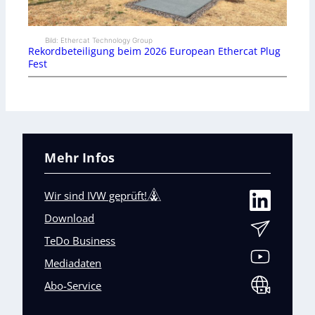
Bild: Ethercat Technology Group
Rekordbeteiligung beim 2026 European Ethercat Plug
Fest
Mehr Infos
Wir sind IVW geprüft!
Download
TeDo Business
Mediadaten
Abo-Service