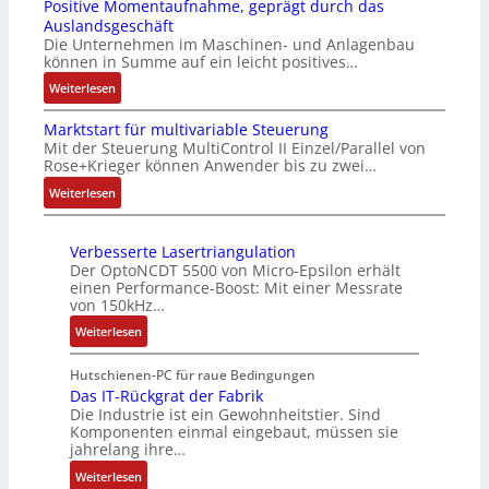
Positive Momentaufnahme, geprägt durch das
f
l
-
v
R
p
Auslandsgeschäft
e
A
I
o
e
e
Die Unternehmen im Maschinen- und Anlagenbau
h
b
n
n
können in Summe auf ein leicht positives…
i
z
l
o
t
A
f
i
:
Weiterlesen
e
u
e
G
e
a
A
n
t
g
V
g
l
Marktstart für multivariable Steuerung
u
4
A
r
u
r
m
Mit der Steuerung MultiControl II Einzel/Parallel von
f
,
u
a
n
Rose+Krieger können Anwender bis zu zwei…
a
e
t
3
t
t
d
d
m
r
:
M
Weiterlesen
o
i
R
M
b
a
M
i
m
o
o
L
r
g
a
l
a
n
b
3
a
Verbesserte Lasertriangulation
s
r
l
t
i
o
Der OptoNCDT 5500 von Micro-Epsilon erhält
f
n
e
k
i
i
n
t
einen Performance-Boost: Mit einer Messrate
ü
e
i
t
o
o
F
von 150kHz…
i
r
n
n
s
n
n
a
k
:
s
Weiterlesen
g
t
e
e
n
V
i
a
a
n
x
u
e
c
Hutschienen-PC für raue Bedingungen
n
r
A
p
c
r
Das IT-Rückgrat der Fabrik
h
g
t
r
a
C
Die Industrie ist ein Gewohnheitstier. Sind
b
e
i
f
b
n
N
Komponenten einmal eingebaut, müssen sie
e
r
m
ü
e
d
jahrelang ihre…
C
s
e
M
r
i
i
-
:
s
Weiterlesen
E
a
m
t
e
S