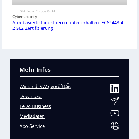
Bild: Moxa Europe GmbH
Cybersecurity
Arm-basierte Industriecomputer erhalten IEC62443-4-
2-SL2-Zertifizierung
Mehr Infos
Wir sind IVW geprüft!
Download
TeDo Business
Mediadaten
Abo-Service