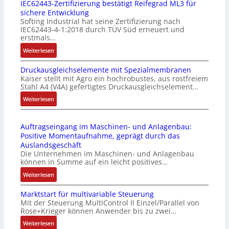
IEC62443-Zertifizierung bestätigt Reifegrad ML3 für
d
i
sichere Entwicklung
u
l
Softing Industrial hat seine Zertifizierung nach
s
f
IEC62443-4-1:2018 durch TÜV Süd erneuert und
t
u
erstmals…
r
n
:
Weiterlesen
i
k
I
e
m
Druckausgleichselemente mit Spezialmembranen
E
-
o
Kaiser stellt mit Agro ein hochrobustes, aus rostfreiem
C
P
d
Stahl A4 (V4A) gefertigtes Druckausgleichselement…
6
C
u
2
:
Weiterlesen
l
l
4
D
ä
e
4
r
s
b
Auftragseingang im Maschinen- und Anlagenbau:
3
u
s
r
Positive Momentaufnahme, geprägt durch das
-
c
t
i
Auslandsgeschäft
Z
k
s
n
Die Unternehmen im Maschinen- und Anlagenbau
e
a
i
g
können in Summe auf ein leicht positives…
r
u
c
e
:
Weiterlesen
t
s
h
n
A
i
g
f
4
Marktstart für multivariable Steuerung
u
f
l
l
G
Mit der Steuerung MultiControl II Einzel/Parallel von
f
i
e
e
u
Rose+Krieger können Anwender bis zu zwei…
t
z
i
x
n
r
:
Weiterlesen
i
c
i
d