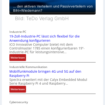
… den aktiven Verteilern und Passivverteilern von
Bihl+Wiedemann?
Bild: TeDo Verlag GmbH
Industrie-PC
19-Zoll-Industrie-PC lässt sich flexibel für die
Anwendung konfigurieren
ICO Innovative Computer bietet mit dem
Controlmaster 1785 einen konfigurierbaren 19“-
Industrie-PC für leistungsintensive…
:
Weiterlesen
1
9
Industrielle Kommunikation
-
Mobilfunkmodule bringen 4G und 5G auf den
Raspberry Pi
Z
Spectra erweitert mit der Calyx Embedded Modul
o
Serie Raspberry Pi 4 und Raspberry…
l
l
:
Weiterlesen
-
M
I
o
n
Cybersecurity
b