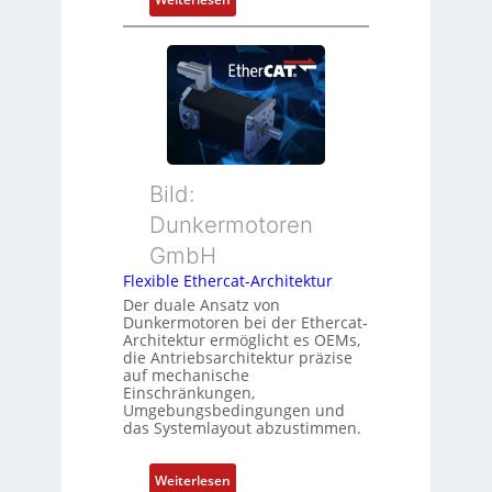
Z
t
N
u
P
e
s
o
u
t
s
e
a
i
r
n
t
M
d
i
u
s
o
t
ü
Bild:
n
t
b
Dunkermotoren
s
e
e
m
GmbH
r
r
e
t
Flexible Ethercat-Architektur
w
s
y
a
Der duale Ansatz von
s
Dunkermotoren bei der Ethercat-
p
c
Architektur ermöglicht es OEMs,
u
s
h
die Antriebsarchitektur präzise
n
o
u
auf mechanische
g
r
Einschränkungen,
n
Umgebungsbedingungen und
u
g
g
das Systemlayout abzustimmen.
n
t
d
f
:
Z
Weiterlesen
ü