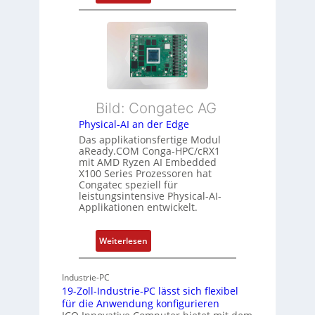
F
u
r
l
s
m
e
t
e
x
a
h
i
n
r
b
d
L
l
s
e
Bild: Congatec AG
e
ü
i
Physical-AI an der Edge
E
b
s
Das applikationsfertige Modul
t
e
t
aReady.COM Conga-HPC/cRX1
h
r
u
mit AMD Ryzen AI Embedded
e
w
n
X100 Series Prozessoren hat
r
Congatec speziell für
a
g
leistungsintensive Physical-AI-
c
c
Applikationen entwickelt.
a
h
t
u
:
Weiterlesen
-
n
P
A
g
h
r
Industrie-PC
y
c
19-Zoll-Industrie-PC lässt sich flexibel
s
h
für die Anwendung konfigurieren
i