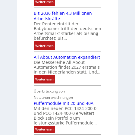
:
f
Weiterlesen
e
n
-
y
K
ü
b
a
E
s
Bis 2036 fehlen 4,3 Millionen
I
h
s
h
r
t
Arbeitskräfte
b
r
-
m
g
e
Der Renteneintritt der
r
e
u
e
Babyboomer trifft den deutschen
e
m
a
r
n
,
Arbeitsmarkt stärker als bislang
b
e
u
z
d
befürchtet: Bis…
g
n
c
u
M
e
i
:
Weiterlesen
h
m
a
p
s
B
t
V
r
r
All About Automation expandiert
s
i
S
o
k
ä
Die Messereihe All About
e
s
t
r
e
Automation findet 2027 erstmals
g
b
2
r
s
in den Niederlanden statt. Und…
t
t
e
0
u
t
i
d
:
Weiterlesen
s
3
k
a
n
u
A
t
6
t
n
g
r
l
Überbrückung von
ä
f
u
d
l
c
l
t
e
Netzunterbrechnungen
r
d
e
h
A
i
h
Puffermodule mit 20 und 40A
e
i
d
b
Mit den neuen PCC-1424-200-0
g
l
s
t
a
und PCC-1424-400-0 erweitert
o
e
e
V
Block sein Portfolio um
e
s
u
n
n
D
leistungsstarke Puffermodule…
r
A
t
J
4
M
:
b
Weiterlesen
u
A
a
,
P
A
e