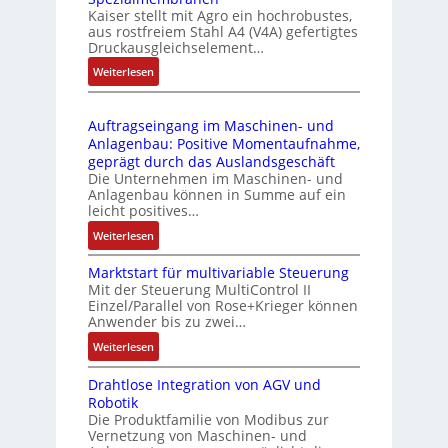
d
C
Kaiser stellt mit Agro ein hochrobustes,
6
u
l
aus rostfreiem Stahl A4 (V4A) gefertigtes
2
l
ä
Druckausgleichselement…
4
e
s
:
Weiterlesen
4
b
s
D
3
r
t
r
-
i
s
Auftragseingang im Maschinen- und
u
Z
n
i
Anlagenbau: Positive Momentaufnahme,
c
e
g
c
geprägt durch das Auslandsgeschäft
k
r
e
h
Die Unternehmen im Maschinen- und
a
t
Anlagenbau können in Summe auf ein
n
f
u
i
leicht positives…
4
l
s
f
G
e
:
Weiterlesen
g
i
u
x
A
l
z
n
i
Marktstart für multivariable Steuerung
u
e
i
Mit der Steuerung MultiControl II
d
b
f
i
e
Einzel/Parallel von Rose+Krieger können
5
e
t
c
Anwender bis zu zwei…
r
G
l
r
h
u
a
:
Weiterlesen
f
a
s
n
u
M
ü
g
e
g
Drahtlose Integration von AGV und
f
a
r
s
l
b
Robotik
d
r
d
e
e
e
Die Produktfamilie von Modibus zur
e
k
i
i
m
Vernetzung von Maschinen- und
s
n
t
e
n