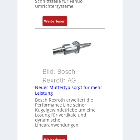
Schnittstelle für Fanuc-
r
Umrichtersysteme.
t
P
:
Weiterlesen
o
D
s
r
i
e
t
h
i
g
o
e
n
b
s
Bild: Bosch
e
m
Rexroth AG
r
e
k
Neuer Muttertyp sorgt für mehr
s
Leistung
o
s
m
Bosch Rexroth erweitert die
u
Performance Line seiner
b
n
Kugelgewindetriebe um eine
i
g
Lösung für vertikale und
n
dynamische
u
Linearanwendungen.
i
n
e
d
r
:
Weiterlesen