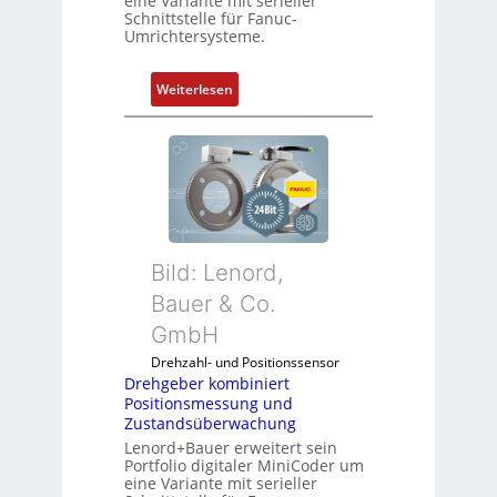
eine Variante mit serieller
Schnittstelle für Fanuc-
Umrichtersysteme.
:
Weiterlesen
D
r
e
h
g
e
b
Bild: Lenord,
e
r
Bauer & Co.
k
GmbH
o
Drehzahl- und Positionssensor
m
Drehgeber kombiniert
b
Positionsmessung und
i
Zustandsüberwachung
n
Lenord+Bauer erweitert sein
i
Portfolio digitaler MiniCoder um
eine Variante mit serieller
e