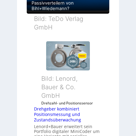
Passivverteilern von
Bihl+Wiedemann?
Bild: TeDo Verlag
GmbH
Bild: Lenord,
Bauer & Co.
GmbH
Drehzahl- und Positionssensor
Drehgeber kombiniert
Positionsmessung und
Zustandsüberwachung
Lenord+Bauer erweitert sein
Portfolio digitaler MiniCoder um