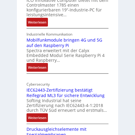
ICO Innovative Computer bietet mit dem
i
Controlmaster 1785 einen
c
t
konfigurierbaren 19“-Industrie-PC für
a
e
leistungsintensive…
l
k
:
Weiterlesen
-
t
1
A
u
9
Industrielle Kommunikation
I
r
-
Mobilfunkmodule bringen 4G und 5G
a
auf den Raspberry Pi
Z
Spectra erweitert mit der Calyx
n
o
Embedded Modul Serie Raspberry Pi 4
l
d
und Raspberry…
l
e
:
Weiterlesen
-
r
M
I
E
o
n
d
Cybersecurity
b
d
g
IEC62443-Zertifizierung bestätigt
i
u
e
Reifegrad ML3 für sichere Entwicklung
l
s
Softing Industrial hat seine
f
t
Zertifizierung nach IEC62443-4-1:2018
u
r
durch TÜV Süd erneuert und erstmals…
n
i
:
Weiterlesen
k
e
I
m
-
Druckausgleichselemente mit
E
o
P
Spezialmembranen
C