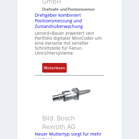
GmbH
o
Drehzahl- und Positionssensor
m
Drehgeber kombiniert
b
Positionsmessung und
i
Zustandsüberwachung
n
Lenord+Bauer erweitert sein
i
Portfolio digitaler MiniCoder um
eine Variante mit serieller
e
Schnittstelle für Fanuc-
r
Umrichtersysteme.
t
P
:
Weiterlesen
o
D
s
r
i
e
t
h
i
g
o
e
n
b
s
Bild: Bosch
e
m
Rexroth AG
r
e
k
Neuer Muttertyp sorgt für mehr
s