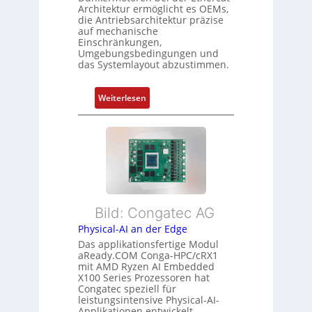
c
Architektur ermöglicht es OEMs,
u
s
h
die Antriebsarchitektur präzise
n
o
u
auf mechanische
g
r
Einschränkungen,
n
Umgebungsbedingungen und
u
g
g
das Systemlayout abzustimmen.
n
t
d
f
:
Z
Weiterlesen
ü
F
u
r
l
s
m
e
t
e
x
a
h
i
n
r
b
d
L
l
s
e
Bild: Congatec AG
e
ü
i
Physical-AI an der Edge
E
b
s
Das applikationsfertige Modul
t
e
t
aReady.COM Conga-HPC/cRX1
h
r
u
mit AMD Ryzen AI Embedded
e
w
n
X100 Series Prozessoren hat
r
Congatec speziell für
a
g
leistungsintensive Physical-AI-
c
c
Applikationen entwickelt.