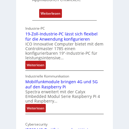
a
h
t
u
:
Weiterlesen
-
n
P
A
g
h
r
Industrie-PC
y
c
19-Zoll-Industrie-PC lässt sich flexibel
s
h
für die Anwendung konfigurieren
i
ICO Innovative Computer bietet mit dem
i
Controlmaster 1785 einen
c
t
konfigurierbaren 19“-Industrie-PC für
a
e
leistungsintensive…
l
k
:
Weiterlesen
-
t
1
A
u
9
Industrielle Kommunikation
I
r
-
Mobilfunkmodule bringen 4G und 5G
a
auf den Raspberry Pi
Z
Spectra erweitert mit der Calyx
n
o
Embedded Modul Serie Raspberry Pi 4
l
d
und Raspberry…
l
e
:
Weiterlesen
-
r
M
I
E
o
n
d
Cybersecurity
b
d
g