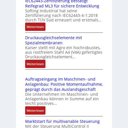
IEC62443-Zertifizierung bestätigt
i
u
e
Reifegrad ML3 für sichere Entwicklung
l
s
Softing Industrial hat seine
f
t
Zertifizierung nach IEC62443-4-1:2018
u
r
durch TÜV Süd erneuert und erstmals…
n
i
:
Weiterlesen
k
e
I
m
-
Druckausgleichselemente mit
E
o
P
Spezialmembranen
C
d
C
Kaiser stellt mit Agro ein hochrobustes,
6
u
l
aus rostfreiem Stahl A4 (V4A) gefertigtes
2
l
ä
Druckausgleichselement…
4
e
s
:
Weiterlesen
4
b
s
D
3
r
t
r
-
i
s
Auftragseingang im Maschinen- und
u
Z
n
i
Anlagenbau: Positive Momentaufnahme,
c
e
g
c
geprägt durch das Auslandsgeschäft
k
r
e
h
Die Unternehmen im Maschinen- und
a
t
Anlagenbau können in Summe auf ein
n
f
u
i
leicht positives…
4
l
s
f
G
e
:
Weiterlesen
g
i
u
x
A
l
z
n
i
Marktstart für multivariable Steuerung
u
e
i
Mit der Steuerung MultiControl II
d
b
f