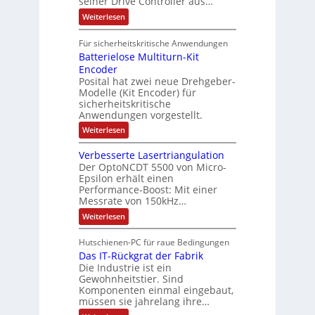
seiner Drive Controller aus…
m
A
z
e
s
t
a
:
Weiterlesen
r
k
e
S
t
i
t
e
r
i
Für sicherheitskritische Anwendungen
l
n
ä
e
Batterielose Multiturn-Kit
o
s
f
r
o
Encoder
n
h
r
t
Posital hat zwei neue Drehgeber-
g
ä
l
e
Modelle (Kit Encoder) für
l
o
e
sicherheitskritische
t
s
w
S
Anwendungen vorgestellt.
e
ä
c
F
:
Weiterlesen
h
a
h
B
u
n
l
a
t
g
Verbesserte Lasertriangulation
t
t
z
s
Der OptoNCDT 5500 von Micro-
t
l
c
Epsilon erhält einen
e
a
h
Performance-Boost: Mit einer
r
c
a
i
Messrate von 150kHz…
k
l
e
b
t
:
Weiterlesen
l
e
u
V
o
s
n
e
s
c
Hutschienen-PC für raue Bedingungen
g
r
e
h
Das IT-Rückgrat der Fabrik
b
M
i
e
Die Industrie ist ein
u
c
s
l
Gewohnheitstier. Sind
h
s
t
Komponenten einmal eingebaut,
t
e
i
müssen sie jahrelang ihre…
u
r
t
n
t