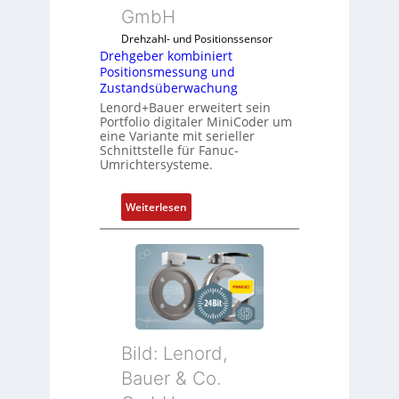
GmbH
Drehzahl- und Positionssensor
Drehgeber kombiniert
Positionsmessung und
Zustandsüberwachung
Lenord+Bauer erweitert sein
Portfolio digitaler MiniCoder um
eine Variante mit serieller
Schnittstelle für Fanuc-
Umrichtersysteme.
:
Weiterlesen
D
r
e
h
g
e
b
Bild: Lenord,
e
r
Bauer & Co.
k