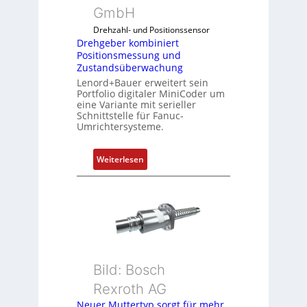
k
u
GmbH
n
o
f
g
Drehzahl- und Positionssensor
m
d
k
Drehgeber kombiniert
b
e
o
Positionsmessung und
i
n
Zustandsüberwachung
n
n
R
Lenord+Bauer erweitert sein
f
i
Portfolio digitaler MiniCoder um
a
i
eine Variante mit serieller
e
s
g
Schnittstelle für Fanuc-
r
p
Umrichtersysteme.
u
t
b
r
P
e
i
:
Weiterlesen
o
r
e
D
s
r
r
r
i
y
e
e
t
P
n
h
i
i
g
o
e
n
b
s
Bild: Bosch
e
m
Rexroth AG
r
e
k
Neuer Muttertyp sorgt für mehr
s