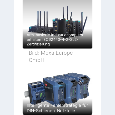
Arm-basierte Industriecomputer
erhalten IEC62443-4-2-SL2-
Zertifizierung
Bild: Moxa Europe
GmbH
Intelligente Fehlerstrategie für
DIN-Schienen-Netzteile