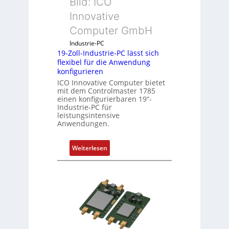
Bild: ICO
Innovative
Computer GmbH
Industrie-PC
19-Zoll-Industrie-PC lässt sich
flexibel für die Anwendung
konfigurieren
ICO Innovative Computer bietet
mit dem Controlmaster 1785
einen konfigurierbaren 19“-
Industrie-PC für
leistungsintensive
Anwendungen.
:
Weiterlesen
1
9
-
Z
o
l
l