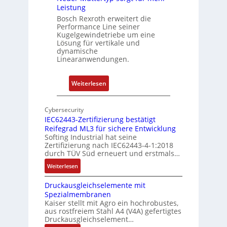
Leistung
o
s
m
Bosch Rexroth erweitert die
u
Performance Line seiner
b
n
Kugelgewindetriebe um eine
i
g
Lösung für vertikale und
n
dynamische
u
Linearanwendungen.
i
n
e
d
r
:
Weiterlesen
Z
t
N
u
P
e
s
Cybersecurity
o
u
t
IEC62443-Zertifizierung bestätigt
s
e
a
Reifegrad ML3 für sichere Entwicklung
i
r
Softing Industrial hat seine
n
Zertifizierung nach IEC62443-4-1:2018
t
M
d
durch TÜV Süd erneuert und erstmals…
i
u
s
:
Weiterlesen
o
t
ü
I
n
t
b
Druckausgleichselemente mit
E
s
e
e
Spezialmembranen
C
m
r
r
Kaiser stellt mit Agro ein hochrobustes,
6
e
aus rostfreiem Stahl A4 (V4A) gefertigtes
t
w
2
Druckausgleichselement…
s
y
a
4