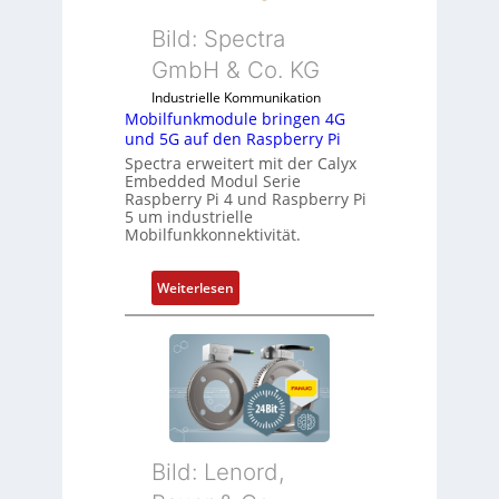
-
I
Bild: Spectra
n
GmbH & Co. KG
d
Industrielle Kommunikation
u
Mobilfunkmodule bringen 4G
s
und 5G auf den Raspberry Pi
t
Spectra erweitert mit der Calyx
r
Embedded Modul Serie
i
Raspberry Pi 4 und Raspberry Pi
5 um industrielle
e
Mobilfunkkonnektivität.
-
P
:
Weiterlesen
C
M
l
o
ä
b
s
i
s
l
t
f
s
u
i
Bild: Lenord,
n
c
k