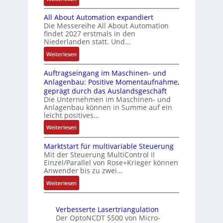
c
i
e
r
B
m
g
h
S
a
All About Automation expandiert
i
i
t
e
u
t
Die Messereihe All About Automation
s
t
R
n
n
i
findet 2027 erstmals in den
2
S
e
s
Niederlanden statt. Und…
o
g
0
p
i
o
n
:
Weiterlesen
3
e
f
r
v
A
6
z
e
-
o
Auftragseingang im Maschinen- und
l
f
i
g
I
n
Anlagenbau: Positive Momentaufnahme,
l
e
a
r
n
A
geprägt durch das Auslandsgeschäft
A
h
l
a
t
G
Die Unternehmen im Maschinen- und
b
l
m
d
e
Anlagenbau können in Summe auf ein
V
o
e
e
M
leicht positives…
g
u
u
n
m
L
r
n
:
Weiterlesen
t
4
b
3
a
d
A
A
,
r
f
t
R
Marktstart für multivariable Steuerung
u
u
3
a
ü
i
Mit der Steuerung MultiControl II
o
f
t
M
n
r
Einzel/Parallel von Rose+Krieger können
o
b
t
o
i
e
Anwender bis zu zwei…
s
n
o
r
m
l
n
i
i
:
Weiterlesen
t
a
a
l
c
n
M
i
g
t
i
h
F
a
k
s
i
o
e
Verbesserte Lasertriangulation
a
r
e
o
n
Der OptoNCDT 5500 von Micro-
r
n
k
i