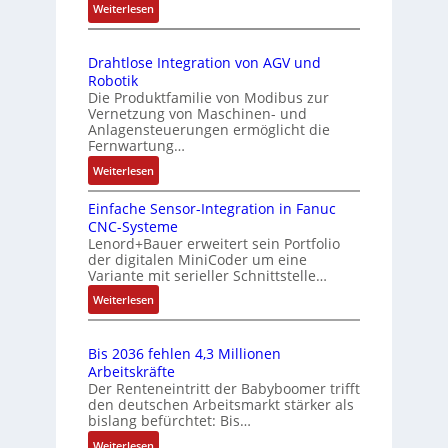
s
:
Weiterlesen
p
4
c
D
u
s
3
h
r
n
-
o
u
Drahtlose Integration von AGV und
u
Z
g
r
n
Robotik
c
e
u
g
Die Produktfamilie von Modibus zur
g
k
r
n
Vernetzung von Maschinen- und
t
a
t
Anlagensteuerungen ermöglicht die
d
f
u
Fernwartung…
i
Z
ü
s
f
:
Weiterlesen
u
r
g
i
D
s
l
m
z
Einfache Sensor-Integration in Fanuc
r
t
e
e
i
CNC-Systeme
a
i
a
e
h
Lenord+Bauer erweitert sein Portfolio
h
c
der digitalen MiniCoder um eine
n
r
r
t
Variante mit serieller Schnittstelle…
h
u
d
L
l
s
n
:
Weiterlesen
s
o
e
e
g
E
ü
s
i
l
b
i
e
b
s
e
Bis 2036 fehlen 4,3 Millionen
e
n
I
e
t
m
Arbeitskräfte
s
f
n
r
Der Renteneintritt der Babyboomer trifft
u
e
t
a
t
den deutschen Arbeitsmarkt stärker als
w
n
n
ä
c
e
bislang befürchtet: Bis…
t
a
g
t
h
g
:
e
Weiterlesen