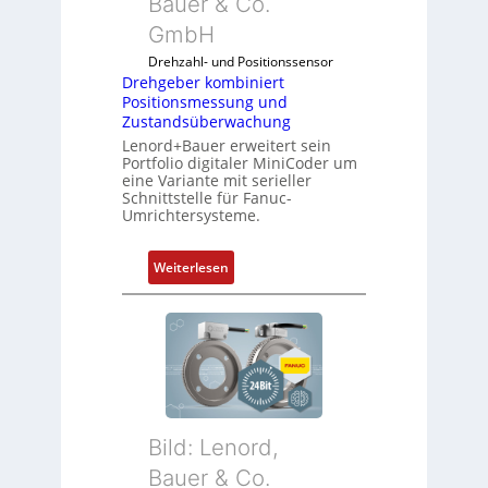
Bauer & Co.
h
m
f
GmbH
o
l
Drehzahl- und Positionssensor
d
e
Drehgeber kombiniert
u
x
Positionsmessung und
l
i
Zustandsüberwachung
e
b
Lenord+Bauer erweitert sein
b
e
Portfolio digitaler MiniCoder um
eine Variante mit serieller
r
l
Schnittstelle für Fanuc-
i
f
Umrichtersysteme.
n
ü
g
r
:
Weiterlesen
e
d
D
n
i
r
4
e
e
G
A
h
u
n
g
n
w
e
d
e
b
5
n
Bild: Lenord,
e
G
d
r
Bauer & Co.
a
u