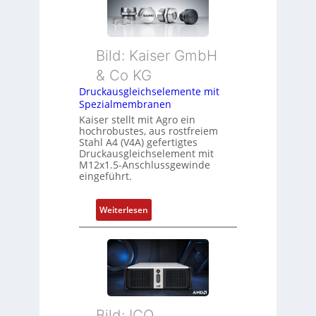
Bild: Kaiser GmbH
& Co KG
Druckausgleichselemente mit
Spezialmembranen
Kaiser stellt mit Agro ein
hochrobustes, aus rostfreiem
Stahl A4 (V4A) gefertigtes
Druckausgleichselement mit
M12x1.5-Anschlussgewinde
eingeführt.
:
Weiterlesen
D
r
u
c
k
a
Bild: ICO
u