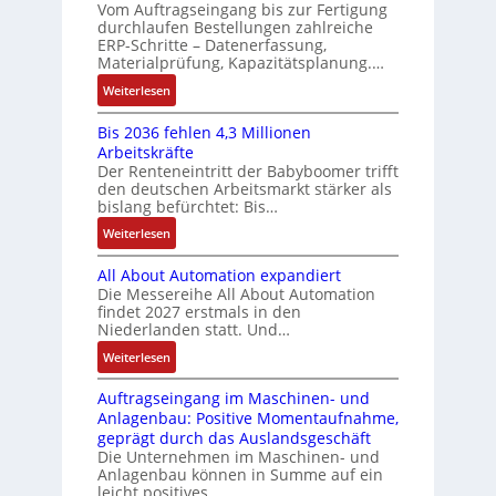
s
r
n
Vom Auftragseingang bis zur Fertigung
c
l
m
u
u
durchlaufen Bestellungen zahlreiche
F
o
h
u
ERP-Schritte – Datenerfassung,
n
a
n
s
u
l
Materialprüfung, Kapazitätsplanung.…
g
n
g
e
n
t
b
u
:
Weiterlesen
I
u
i
g
e
c
K
n
n
v
s
Bis 2036 fehlen 4,3 Millionen
C
I
t
d
a
Arbeitskräfte
t
N
b
e
Z
r
Der Renteneintritt der Babyboomer trifft
ä
C
r
g
i
den deutschen Arbeitsmarkt stärker als
u
t
-
a
r
bislang befürchtet: Bis…
a
s
i
S
u
a
b
:
Weiterlesen
g
t
y
c
t
l
B
t
s
a
h
i
e
All About Automation expandiert
i
R
t
t
n
o
S
Die Messereihe All About Automation
s
e
e
S
d
n
findet 2027 erstmals in den
t
2
i
m
t
v
s
Niederlanden statt. Und…
e
0
f
e
r
o
ü
u
:
Weiterlesen
3
e
u
n
b
e
A
6
g
k
A
r
Auftragseingang im Maschinen- und
e
l
f
r
t
G
Anlagenbau: Positive Momentaufnahme,
u
l
r
e
a
u
V
geprägt durch das Auslandsgeschäft
n
A
h
w
d
r
u
Die Unternehmen im Maschinen- und
g
b
l
M
a
Anlagenbau können in Summe auf ein
n
o
e
L
c
leicht positives…
d