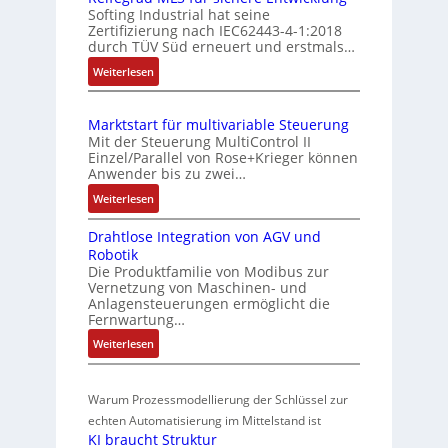
o
Softing Industrial hat seine
s
a
Zertifizierung nach IEC62443-4-1:2018
m
c
u
durch TÜV Süd erneuert und erstmals…
b
h
n
:
Weiterlesen
i
e
g
I
S
n
u
E
e
i
n
Marktstart für multivariable Steuerung
C
n
e
Mit der Steuerung MultiControl II
d
6
s
r
Einzel/Parallel von Rose+Krieger können
Z
2
o
Anwender bis zu zwei…
t
u
4
r
P
:
Weiterlesen
4
s
-
M
o
3
I
t
Drahtlose Integration von AGV und
a
s
-
n
a
Robotik
r
Z
i
t
n
Die Produktfamilie von Modibus zur
k
e
e
t
Vernetzung von Maschinen- und
d
t
r
g
Anlagensteuerungen ermöglicht die
i
s
s
t
Fernwartung…
r
o
ü
t
i
a
:
Weiterlesen
n
a
b
f
t
D
s
r
e
i
i
r
m
t
r
z
o
Warum Prozessmodellierung der Schlüssel zur
a
f
e
i
w
n
h
echten Automatisierung im Mittelstand ist
ü
s
e
i
a
KI braucht Struktur
t
r