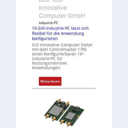
s
Innovative
g
Computer GmbH
l
e
Industrie-PC
19-Zoll-Industrie-PC lässt sich
i
flexibel für die Anwendung
c
konfigurieren
h
ICO Innovative Computer bietet
s
mit dem Controlmaster 1785
e
einen konfigurierbaren 19“-
Industrie-PC für
l
leistungsintensive
e
Anwendungen.
m
e
:
Weiterlesen
n
1
t
9
e
-
m
Z
i
o
t
l
S
l
p