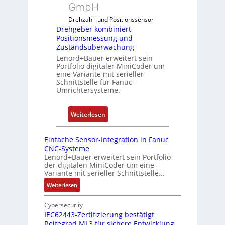
k
u
GmbH
n
o
f
g
Drehzahl- und Positionssensor
m
d
k
Drehgeber kombiniert
b
e
o
Positionsmessung und
i
n
Zustandsüberwachung
n
n
R
Lenord+Bauer erweitert sein
f
i
Portfolio digitaler MiniCoder um
a
i
eine Variante mit serieller
e
s
g
Schnittstelle für Fanuc-
r
p
Umrichtersysteme.
u
t
b
r
P
e
i
:
Weiterlesen
o
r
e
D
s
r
r
r
i
Einfache Sensor-Integration in Fanuc
y
e
e
CNC-Systeme
t
P
n
h
Lenord+Bauer erweitert sein Portfolio
i
i
der digitalen MiniCoder um eine
g
o
Variante mit serieller Schnittstelle…
e
n
:
Weiterlesen
b
s
E
e
m
i
Cybersecurity
r
e
n
IEC62443-Zertifizierung bestätigt
k
s
Reifegrad ML3 für sichere Entwicklung
f