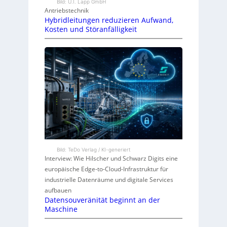
Bild: U.I. Lapp GmbH
Antriebstechnik
Hybridleitungen reduzieren Aufwand,
Kosten und Störanfälligkeit
Bild: TeDo Verlag / KI-generiert
Interview: Wie Hilscher und Schwarz Digits eine
europäische Edge-to-Cloud-Infrastruktur für
industrielle Datenräume und digitale Services
aufbauen
Datensouveränität beginnt an der
Maschine