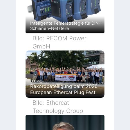
Intelligente Fehlerstrategie für DIN-
Schienen-Netzteile
Bild: RECOM Power
GmbH
Rekordbeteiligung beim 2026
European Ethercat Plug Fest
Bild: Ethercat
Technology Group