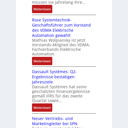
M
müssen sie jahrelang ihre…
i
s
t
u
n
:
Weiterlesen
e
e
l
e
D
r
t
n
Rose Systemtechnik-
a
t
i
Geschäftsführer zum Vorstand
-
s
e
t
des VDMA Elektrische
u
I
L
u
Automation gewählt
n
T
a
r
Mathias Wolpiansky ist jetzt
d
-
s
n
Vorstands-Mitglied des VDMA-
A
R
e
Fachverbands Elektrische
-
n
ü
r
Automation.
K
l
c
t
i
:
Weiterlesen
a
k
r
t
R
g
g
i
Dassault Systèmes: Q2-
E
o
e
r
a
Ergebnisse bestätigen
n
s
n
a
n
Jahresziele
c
e
b
t
g
Dassault Systèmes hat seine
o
S
a
d
geschätzten Finanzergebnisse
u
d
y
u
gemäß IFRS für das zweite
e
l
e
s
Quartal sowie…
:
r
a
r
t
P
F
:
t
Weiterlesen
e
o
a
D
i
m
s
b
Neuer Vertriebs- und
a
o
t
i
r
Marketingleiter bei SPN
s
n
e
t