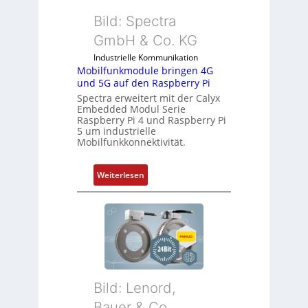
-
e
I
Bild: Spectra
z
n
i
GmbH & Co. KG
d
a
Industrielle Kommunikation
u
l
Mobilfunkmodule bringen 4G
s
m
und 5G auf den Raspberry Pi
t
e
Spectra erweitert mit der Calyx
r
m
Embedded Modul Serie
i
Raspberry Pi 4 und Raspberry Pi
b
5 um industrielle
e
r
Mobilfunkkonnektivität.
-
a
P
n
:
Weiterlesen
C
e
M
l
n
o
ä
b
s
i
s
l
t
f
s
u
i
Bild: Lenord,
n
c
k
Bauer & Co.
h