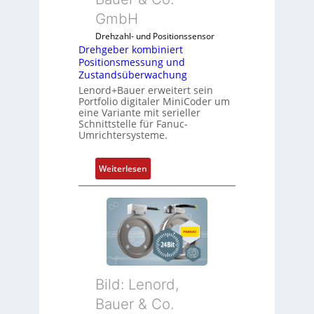
m
f
GmbH
o
l
Drehzahl- und Positionssensor
d
e
Drehgeber kombiniert
u
x
Positionsmessung und
l
i
Zustandsüberwachung
e
b
Lenord+Bauer erweitert sein
b
e
Portfolio digitaler MiniCoder um
eine Variante mit serieller
r
l
Schnittstelle für Fanuc-
i
f
Umrichtersysteme.
n
ü
g
r
:
Weiterlesen
e
d
D
n
i
r
4
e
e
G
A
h
u
n
g
n
w
e
d
e
b
5
n
Bild: Lenord,
e
G
d
r
Bauer & Co.
a
u