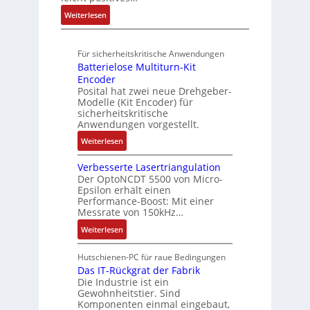
u
n
3
h
R
:
Weiterlesen
t
4
f
o
u
A
A
,
ü
b
n
u
u
3
r
o
Für sicherheitskritische Anwendungen
f
g
t
M
s
t
Batterielose Multiturn-Kit
t
o
i
i
i
Encoder
r
m
l
c
Posital hat zwei neue Drehgeber-
k
a
a
l
h
Modelle (Kit Encoder) für
g
t
i
sicherheitskritische
e
s
i
Anwendungen vorgestellt.
o
r
e
o
n
e
:
Weiterlesen
i
n
e
E
B
n
e
n
n
Verbesserte Lasertriangulation
a
g
x
A
Der OptoNCDT 5500 von Micro-
t
t
a
p
Epsilon erhält einen
r
w
t
n
Performance-Boost: Mit einer
a
b
i
e
Messrate von 150kHz…
g
n
e
c
r
i
d
:
Weiterlesen
i
k
i
m
i
V
t
l
e
M
e
e
s
Hutschienen-PC für raue Bedingungen
u
l
a
r
r
Das IT-Rückgrat der Fabrik
k
n
o
s
Die Industrie ist ein
t
b
r
g
s
c
Gewohnheitstier. Sind
e
ä
e
Komponenten einmal eingebaut,
h
s
f