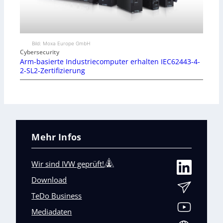
Bild: Moxa Europe GmbH
Cybersecurity
Arm-basierte Industriecomputer erhalten IEC62443-4-
2-SL2-Zertifizierung
Mehr Infos
Wir sind IVW geprüft!
Download
TeDo Business
Mediadaten