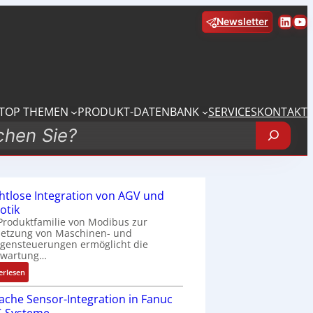
Linke
Yo
Newsletter
TOP THEMEN
PRODUKT-DATENBANK
SERVICES
KONTAKT
htlose Integration von AGV und
otik
Produktfamilie von Modibus zur
netzung von Maschinen- und
gensteuerungen ermöglicht die
nwartung…
:
erlesen
D
fache Sensor-Integration in Fanuc
r
a