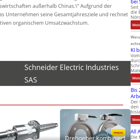
bei
swirtschaften außerhalb Chinas.\“ Aufgrund der
Seit
die 
 das Unternehmen seine Gesamtjahresziele und rechnet
Nörd
gativen organischem Umsatzwachstum.
Weit
Waru
echt
KI 
Vom 
durc
Schneider Electric Industries
Schr
Mate
SAS
Weit
Bis 
Arb
Der 
den 
bisl
Weit
All
Die 
Drehgeber kombiniert