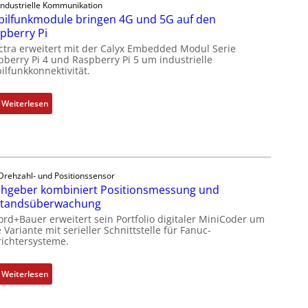
e
Industrielle Kommunikation
s
o
ilfunkmodule bringen 4G und 5G auf den
l
t
l
pberry Pi
e
ä
l
ctra erweitert mit der Calyx Embedded Modul Serie
m
t
-
pberry Pi 4 und Raspberry Pi 5 um industrielle
e
i
I
ilfunkkonnektivität.
n
g
n
t
t
d
:
Weiterlesen
e
R
u
M
m
e
s
o
i
i
t
b
t
f
r
i
S
e
i
l
Drehzahl- und Positionssensor
p
g
e
hgeber kombiniert Positionsmessung und
f
e
r
-
standsüberwachung
u
z
a
P
n
ord+Bauer erweitert sein Portfolio digitaler MiniCoder um
i
d
C
 Variante mit serieller Schnittstelle für Fanuc-
k
a
M
ichtersysteme.
l
m
l
L
ä
o
m
3
s
:
Weiterlesen
d
e
f
s
D
u
m
ü
t
r
l
b