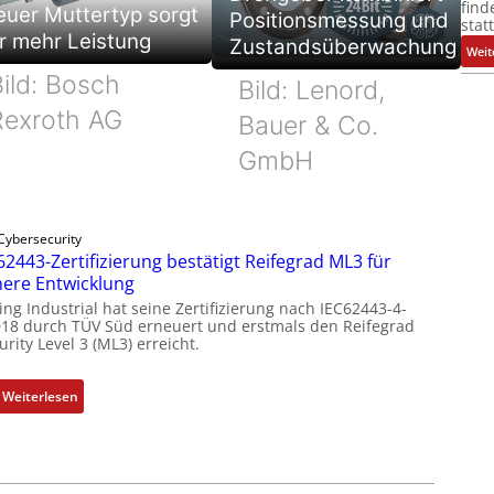
find
uer Muttertyp sorgt
Positionsmessung und
stat
r mehr Leistung
Zustandsüberwachung
Weit
ild: Bosch
Bild: Lenord,
Rexroth AG
Bauer & Co.
GmbH
Cybersecurity
62443-Zertifizierung bestätigt Reifegrad ML3 für
here Entwicklung
ing Industrial hat seine Zertifizierung nach IEC62443-4-
018 durch TÜV Süd erneuert und erstmals den Reifegrad
rity Level 3 (ML3) erreicht.
:
Weiterlesen
I
E
C
6