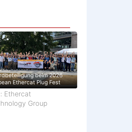
rdbeteiligung beim 2026
pean Ethercat Plug Fest
d: Ethercat
hnology Group