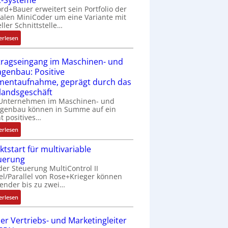
-Systeme
rd+Bauer erweitert sein Portfolio der
h
talen MiniCoder um eine Variante mit
t
eller Schnittstelle…
l
:
o
erlesen
E
s
i
e
tragseingang im Maschinen- und
n
I
agenbau: Positive
f
n
entaufnahme, geprägt durch das
a
t
landsgeschäft
c
e
 Unternehmen im Maschinen- und
h
g
agenbau können in Summe auf ein
e
r
ht positives…
S
a
:
erlesen
e
t
A
n
i
ktstart für multivariable
u
s
o
uerung
f
o
n
der Steuerung MultiControl II
t
r
v
el/Parallel von Rose+Krieger können
r
-
o
ender bis zu zwei…
a
I
n
:
g
erlesen
n
A
M
s
t
G
a
e
er Vertriebs- und Marketingleiter
e
V
r
i