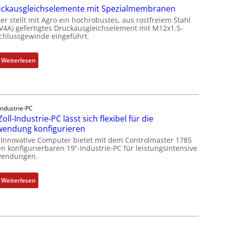
ckausgleichselemente mit Spezialmembranen
2
4
er stellt mit Agro ein hochrobustes, aus rostfreiem Stahl
(V4A) gefertigtes Druckausgleichselement mit M12x1.5-
4
chlussgewinde eingeführt.
3
-
:
Weiterlesen
Z
D
e
r
r
u
t
c
i
Industrie-PC
k
f
Zoll-Industrie-PC lässt sich flexibel für die
a
i
endung konfigurieren
u
z
 Innovative Computer bietet mit dem Controlmaster 1785
s
i
n konfigurierbaren 19“-Industrie-PC für leistungsintensive
g
endungen.
e
l
r
e
u
:
Weiterlesen
i
n
1
c
g
9
h
b
-
s
e
Z