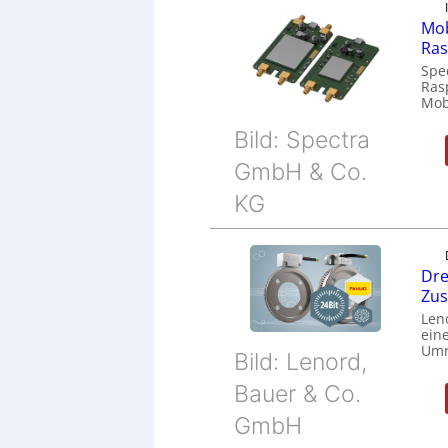
Mob
Ras
Spe
Ras
Mob
Bild: Spectra
GmbH & Co.
KG
Dre
Zu
Len
eine
Umr
Bild: Lenord,
Bauer & Co.
GmbH