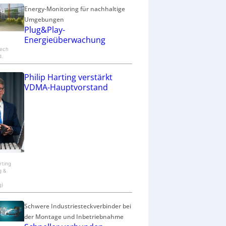
Energy-Monitoring für nachhaltige
Umgebungen
Plug&Play-
Energieüberwachung
ech
d.
Philip Harting verstärkt
VDMA-Hauptvorstand
arting
g &
g)
Schwere Industriesteckverbinder bei
der Montage und Inbetriebnahme