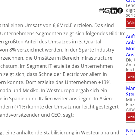
CNC
Leno
digi
seri
Weit
artal einen Umsatz von 6,6Mrd.E erzielen. Das sind
 Unternehmens-Segmenten zeigt sich folgendes Bild: Im
Auf
en größten Anteil des Umsatzes im 3. Quartal
Anl
Mom
on 8% verzeichnet werden. In der Sparte Industry
Aus
zeichnen, die Umsätze im Bereich Infrastructure
Die
Anl
achstum. Im Segment IT erzielte das Unternehmen
leic
zeigt sich, dass Schneider Electric vor allem in
Weit
rn konnte. Dort erzielte das Unternehmen +13%.
Mar
nada und Mexiko. In Westeuropa ergab sich ein
Ste
n Spanien und Italien weiter anstiegen. In Asien-
Mit 
Einz
ändern (+1%) konnte der Umsatz nur leicht gesteigert
Anw
tandsvorsitzender und CEO, sagt:
Weit
Neu
igt eine anhaltende Stabilisierung in Westeuropa und