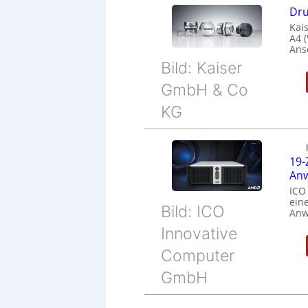
Dru
Kais
A4 
Ans
Bild: Kaiser
GmbH & Co
KG
19-
Anw
ICO
eine
Bild: ICO
Anw
Innovative
Computer
GmbH