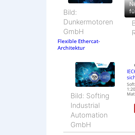
Ne
fü
Bild:
Dunkermotoren
B
GmbH
Flexible Ethercat-
Architektur
IEC
sic
Soft
1:2
Matu
Bild: Softing
Industrial
Automation
GmbH