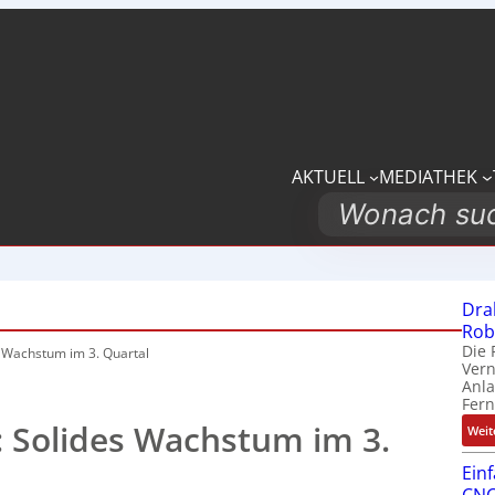
AKTUELL
MEDIATHEK
Search
Dra
Rob
Die 
s Wachstum im 3. Quartal
Ver
Anla
Fer
c: Solides Wachstum im 3.
Weit
Ein