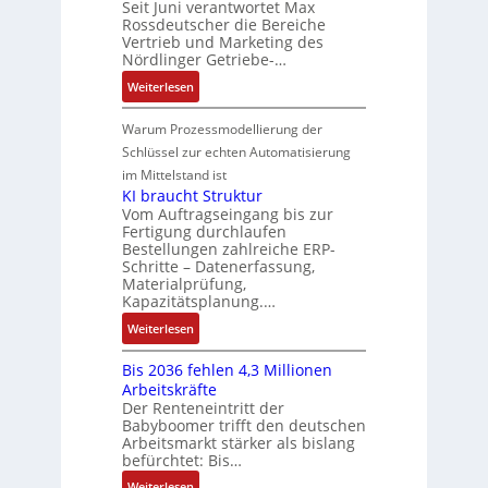
o
Seit Juni verantwortet Max
s
t
R
i
c
Rossdeutscher die Bereiche
s
a
i
o
c
h
Vertrieb und Marketing des
i
u
o
b
k
Nördlinger Getriebe-…
n
t
l
n
o
l
i
:
i
Weiterlesen
t
i
t
u
k
N
v
S
n
i
n
-
e
e
Warum Prozessmodellierung der
y
F
k
g
G
u
M
Schlüssel zur echten Automatisierung
s
a
e
e
o
im Mittelstand ist
t
n
s
r
m
KI braucht Struktur
è
u
c
V
e
Vom Auftragseingang bis zur
m
c
h
Fertigung durchlaufen
e
n
e
C
ä
Bestellungen zahlreiche ERP-
r
t
s
N
Schritte – Datenerfassung,
f
t
a
:
C
Materialprüfung,
t
r
u
Q
Kapazitätsplanung.…
-
s
i
f
2
S
:
f
Weiterlesen
e
n
-
y
K
ü
b
a
E
s
Bis 2036 fehlen 4,3 Millionen
I
h
s
h
r
t
Arbeitskräfte
b
r
-
m
g
e
Der Renteneintritt der
r
e
u
e
Babyboomer trifft den deutschen
e
m
a
r
n
,
Arbeitsmarkt stärker als bislang
b
e
u
z
d
befürchtet: Bis…
g
n
c
u
M
e
i
:
Weiterlesen