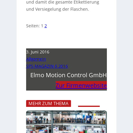
und damit die gesamte Etikettierung
und Versiegelung der Flaschen.
Seiten:
1
2
3. Juni 2016
Allgemein
SPS-MAGAZIN 6 2016
Elmo Motion Control GmbH
Zur Firmenwebsite
MEHR ZUM THEMA