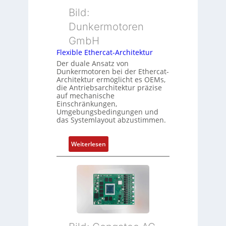
o
t
ü
Bild:
n
t
b
Dunkermotoren
s
e
e
m
GmbH
r
r
e
t
Flexible Ethercat-Architektur
w
s
y
a
Der duale Ansatz von
s
Dunkermotoren bei der Ethercat-
p
c
Architektur ermöglicht es OEMs,
u
s
h
die Antriebsarchitektur präzise
n
o
u
auf mechanische
g
r
Einschränkungen,
n
Umgebungsbedingungen und
u
g
g
das Systemlayout abzustimmen.
n
t
d
f
:
Z
Weiterlesen
ü
F
u
r
l
s
m
e
t
e
x
a
h
i
n
r
b
d
L
l
s
e