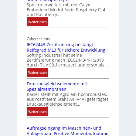
Spectra erweitert mit der Calyx
n
o
Embedded Modul Serie Raspberry Pi 4
l
d
und Raspberry…
l
e
:
Weiterlesen
-
r
M
I
E
o
n
d
Cybersecurity
b
d
g
IEC62443-Zertifizierung bestätigt
i
u
e
Reifegrad ML3 für sichere Entwicklung
l
s
Softing Industrial hat seine
f
t
Zertifizierung nach IEC62443-4-1:2018
u
r
durch TÜV Süd erneuert und erstmals…
n
i
:
Weiterlesen
k
e
I
m
-
Druckausgleichselemente mit
E
o
P
Spezialmembranen
C
d
C
Kaiser stellt mit Agro ein hochrobustes,
6
u
l
aus rostfreiem Stahl A4 (V4A) gefertigtes
2
l
ä
Druckausgleichselement…
4
e
s
:
Weiterlesen
4
b
s
D
3
r
t
r
-
i
s
Auftragseingang im Maschinen- und
u
Z
n
i
Anlagenbau: Positive Momentaufnahme,
c
e