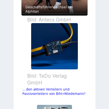
Geschäftsführerwechsel bei
Alphitan
Bild: Antecs GmbH
Bild: TeDo Verlag
GmbH
… den aktiven Verteilern und
Passivverteilern von Bihl+Wiedemann?