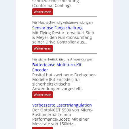
Schutzlackbeschichtung
n
e
e
m
c
(Conformal Coating).
c
e
i
n
h
t
h
:
Weiterlesen
x
A
e
2
I
ä
p
r
0
P
A
f
Für Hochschwindigkeitsanwendungen
a
u
C
b
u
n
t
Sensorlose Fangschaltung
-
n
e
d
t
N
Mit Flying Restart erweitert Sieb
d
i
4
e
o
& Meyer den Funktionsumfang
0
i
t
t
seiner Drive Controller aus…
m
A
z
e
s
t
a
:
Weiterlesen
r
k
e
S
t
i
t
e
r
i
Für sicherheitskritische Anwendungen
l
n
ä
e
Batterielose Multiturn-Kit
o
s
f
r
o
Encoder
n
h
r
t
Posital hat zwei neue Drehgeber-
g
ä
l
e
Modelle (Kit Encoder) für
l
o
e
sicherheitskritische
t
s
w
S
Anwendungen vorgestellt.
e
ä
c
F
:
Weiterlesen
h
a
h
B
u
n
l
a
t
g
Verbesserte Lasertriangulation
t
t
z
s
Der OptoNCDT 5500 von Micro-
t
l
c
Epsilon erhält einen
e
a
h
Performance-Boost: Mit einer
r
c
a
i
Messrate von 150kHz…
k
l
e
b
t