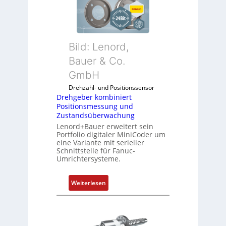
h
g
e
b
Bild: Lenord,
e
r
Bauer & Co.
k
GmbH
o
Drehzahl- und Positionssensor
m
Drehgeber kombiniert
b
Positionsmessung und
i
Zustandsüberwachung
n
Lenord+Bauer erweitert sein
i
Portfolio digitaler MiniCoder um
eine Variante mit serieller
e
Schnittstelle für Fanuc-
r
Umrichtersysteme.
t
P
:
Weiterlesen
o
D
s
r
i
e
t
h