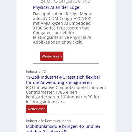
Bild: Congatec AG
e
ü
i
Physical-AI an der Edge
E
b
s
Das applikationsfertige Modul
t
e
t
aReady.COM Conga-HPC/cRX1
h
r
u
mit AMD Ryzen AI Embedded
e
w
n
X100 Series Prozessoren hat
r
Congatec speziell für
a
g
leistungsintensive Physical-AI-
c
c
Applikationen entwickelt.
a
h
t
u
:
Weiterlesen
-
n
P
A
g
h
r
Industrie-PC
y
c
19-Zoll-Industrie-PC lässt sich flexibel
s
h
für die Anwendung konfigurieren
i
ICO Innovative Computer bietet mit dem
i
Controlmaster 1785 einen
c
t
konfigurierbaren 19“-Industrie-PC für
a
e
leistungsintensive…
l
k
:
Weiterlesen
-
t
1
A
u
9
Industrielle Kommunikation
I
r
-
Mobilfunkmodule bringen 4G und 5G
a
auf den Raspberry Pi
Z