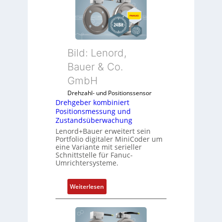
Bild: Lenord,
Bauer & Co.
GmbH
Drehzahl- und Positionssensor
Drehgeber kombiniert
Positionsmessung und
Zustandsüberwachung
Lenord+Bauer erweitert sein
Portfolio digitaler MiniCoder um
eine Variante mit serieller
Schnittstelle für Fanuc-
Umrichtersysteme.
:
Weiterlesen
D
r
e