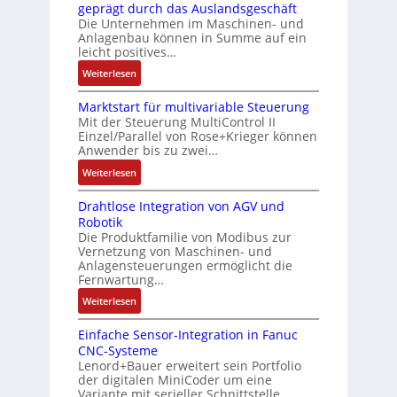
g
c
geprägt durch das Auslandsgeschäft
k
r
e
h
Die Unternehmen im Maschinen- und
a
t
Anlagenbau können in Summe auf ein
n
f
u
i
leicht positives…
4
l
s
f
G
e
:
Weiterlesen
g
i
u
x
A
l
z
n
i
Marktstart für multivariable Steuerung
u
e
i
Mit der Steuerung MultiControl II
d
b
f
i
e
Einzel/Parallel von Rose+Krieger können
5
e
t
c
Anwender bis zu zwei…
r
G
l
r
h
u
a
:
Weiterlesen
f
a
s
n
u
M
ü
g
e
g
Drahtlose Integration von AGV und
f
a
r
s
l
b
Robotik
d
r
d
e
e
e
Die Produktfamilie von Modibus zur
e
k
i
i
m
Vernetzung von Maschinen- und
s
n
t
e
n
Anlagensteuerungen ermöglicht die
e
t
R
s
A
g
Fernwartung…
n
ä
a
t
n
a
t
:
Weiterlesen
t
s
a
w
n
e
D
i
p
r
e
g
m
Einfache Sensor-Integration in Fanuc
r
g
b
t
n
i
CNC-Systeme
i
a
t
e
f
d
m
Lenord+Bauer erweitert sein Portfolio
t
h
R
r
ü
u
M
der digitalen MiniCoder um eine
S
t
e
r
r
n
Variante mit serieller Schnittstelle…
a