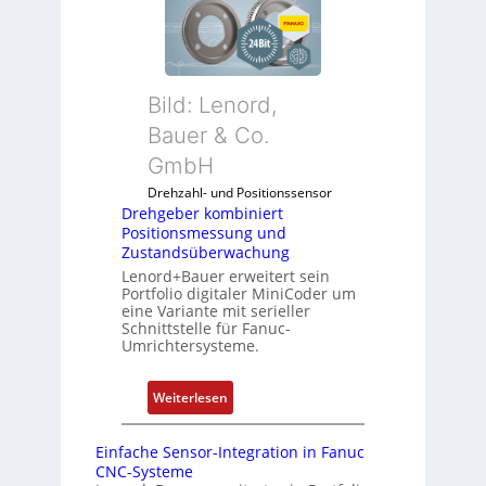
G
A
h
u
n
g
n
w
e
d
e
b
5
n
Bild: Lenord,
e
G
d
r
Bauer & Co.
a
u
k
u
GmbH
n
o
f
g
Drehzahl- und Positionssensor
m
d
k
Drehgeber kombiniert
b
e
o
Positionsmessung und
i
n
Zustandsüberwachung
n
n
R
Lenord+Bauer erweitert sein
f
i
Portfolio digitaler MiniCoder um
a
i
eine Variante mit serieller
e
s
g
Schnittstelle für Fanuc-
r
p
Umrichtersysteme.
u
t
b
r
P
e
i
:
Weiterlesen
o
r
e
D
s
r
r
r
i
Einfache Sensor-Integration in Fanuc
y
e
e
CNC-Systeme
t
P
n