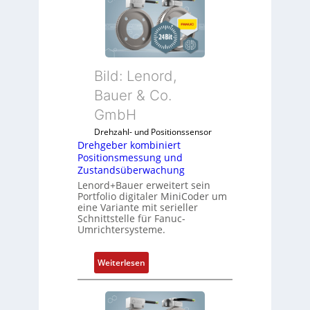
b
s
i
s
l
t
f
s
u
i
Bild: Lenord,
n
c
k
Bauer & Co.
h
m
f
GmbH
o
l
Drehzahl- und Positionssensor
d
e
Drehgeber kombiniert
u
x
Positionsmessung und
l
i
Zustandsüberwachung
e
b
Lenord+Bauer erweitert sein
b
e
Portfolio digitaler MiniCoder um
eine Variante mit serieller
r
l
Schnittstelle für Fanuc-
i
f
Umrichtersysteme.
n
ü
g
r
:
Weiterlesen
e
d
D
n
i
r
4
e
e