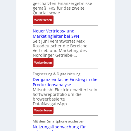
a
d
geschätzten Finanzergebnisse
u
d
y
u
gemäß IFRS für das zweite
e
l
e
s
Quartal sowie…
:
r
a
r
t
P
F
:
t
Weiterlesen
e
o
a
D
i
m
s
b
Neuer Vertriebs- und
a
o
t
i
r
Marketingleiter bei SPN
s
n
e
t
Seit Juni verantwortet Max
i
s
c
Rossdeutscher die Bereiche
i
k
a
h
Vertrieb und Marketing des
v
u
Nördlinger Getriebe-…
n
e
l
i
:
Weiterlesen
M
t
k
N
o
S
-
e
m
Engineering & Digitalisierung
y
G
u
Der ganz einfache Einstieg in die
e
s
e
Produktionsanalyse
e
n
t
s
Mitsubishi Electric erweitert sein
r
t
è
Softwareportfolio um die
c
V
a
m
browserbasierte
h
e
u
e
DataNavigateApp.
ä
r
f
s
:
Weiterlesen
f
t
n
D
:
t
r
e
a
Q
Mit dem Smartphone auslesbar
s
r
i
h
2
Nutzungsüberwachung für
g
f
e
m
a
-