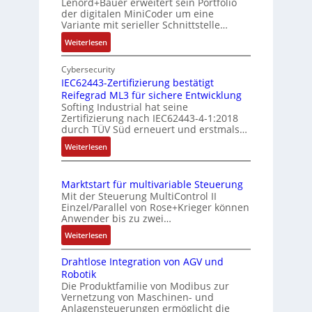
h
Lenord+Bauer erweitert sein Portfolio
i
i
der digitalen MiniCoder um eine
g
o
Variante mit serieller Schnittstelle…
e
n
:
Weiterlesen
b
s
E
e
m
i
Cybersecurity
r
e
n
IEC62443-Zertifizierung bestätigt
k
s
Reifegrad ML3 für sichere Entwicklung
f
o
Softing Industrial hat seine
s
a
Zertifizierung nach IEC62443-4-1:2018
m
c
u
durch TÜV Süd erneuert und erstmals…
b
h
n
:
Weiterlesen
i
e
g
I
S
n
u
E
e
i
n
Marktstart für multivariable Steuerung
C
n
e
Mit der Steuerung MultiControl II
d
6
s
r
Einzel/Parallel von Rose+Krieger können
Z
2
o
Anwender bis zu zwei…
t
u
4
r
P
:
Weiterlesen
4
s
-
M
o
3
I
t
Drahtlose Integration von AGV und
a
s
-
n
a
Robotik
r
Z
i
t
n
Die Produktfamilie von Modibus zur
k
e
e
t
Vernetzung von Maschinen- und
d
t
r
g
Anlagensteuerungen ermöglicht die
i