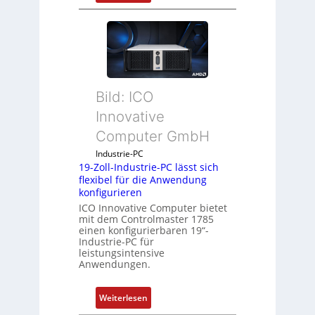
D
r
u
c
k
a
Bild: ICO
u
s
Innovative
g
Computer GmbH
l
e
Industrie-PC
19-Zoll-Industrie-PC lässt sich
i
flexibel für die Anwendung
c
konfigurieren
h
ICO Innovative Computer bietet
s
mit dem Controlmaster 1785
e
einen konfigurierbaren 19“-
Industrie-PC für
l
leistungsintensive
e
Anwendungen.
m
e
:
Weiterlesen
n
1