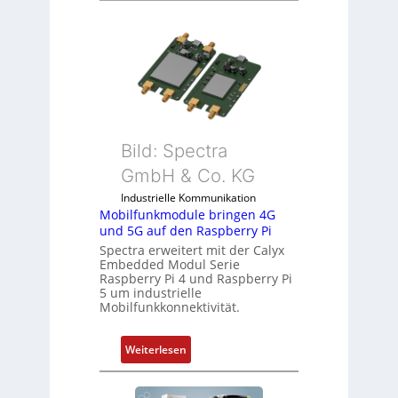
t
9
e
-
m
Z
i
o
t
l
S
l
p
-
e
I
Bild: Spectra
z
n
i
GmbH & Co. KG
d
a
Industrielle Kommunikation
u
l
Mobilfunkmodule bringen 4G
s
m
und 5G auf den Raspberry Pi
t
e
Spectra erweitert mit der Calyx
r
m
Embedded Modul Serie
i
Raspberry Pi 4 und Raspberry Pi
b
5 um industrielle
e
r
Mobilfunkkonnektivität.
-
a
P
n
:
Weiterlesen
C
e
M
l
n
o
ä