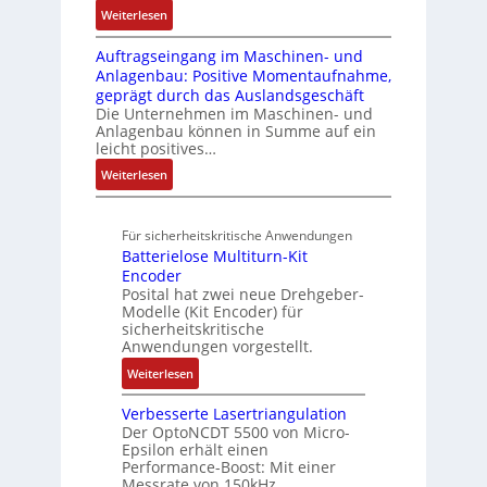
o
ü
u
:
Weiterlesen
3
e
u
n
b
e
A
6
g
k
A
r
Auftragseingang im Maschinen- und
e
l
f
r
t
G
Anlagenbau: Positive Momentaufnahme,
u
l
r
e
a
u
V
geprägt durch das Auslandsgeschäft
n
A
h
w
d
r
u
Die Unternehmen im Maschinen- und
g
b
l
M
a
Anlagenbau können in Summe auf ein
n
o
e
L
c
leicht positives…
d
u
n
3
h
R
:
Weiterlesen
t
4
f
o
u
A
A
,
ü
b
n
u
u
3
r
o
Für sicherheitskritische Anwendungen
f
g
t
M
s
t
Batterielose Multiturn-Kit
t
o
i
i
i
Encoder
r
m
l
c
Posital hat zwei neue Drehgeber-
k
a
a
l
h
Modelle (Kit Encoder) für
g
t
i
sicherheitskritische
e
s
i
Anwendungen vorgestellt.
o
r
e
o
n
e
:
Weiterlesen
i
n
e
E
B
n
e
n
n
Verbesserte Lasertriangulation
a
g
x
A
Der OptoNCDT 5500 von Micro-
t
t
a
p
Epsilon erhält einen
r
w
t
n
Performance-Boost: Mit einer
a
b
i
e
Messrate von 150kHz…
g