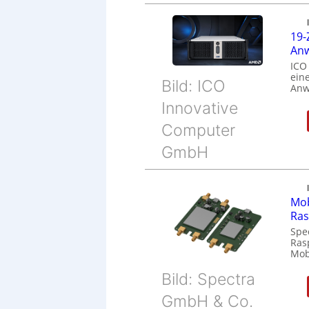
19-
Anw
ICO
eine
Bild: ICO
Anw
Innovative
Computer
GmbH
Mob
Ras
Spe
Ras
Mob
Bild: Spectra
GmbH & Co.