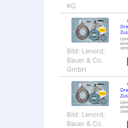
KG
Dre
Zu
Len
eine
Umr
Bild: Lenord,
Bauer & Co.
GmbH
Dre
Zu
Len
eine
Umr
Bild: Lenord,
Bauer & Co.