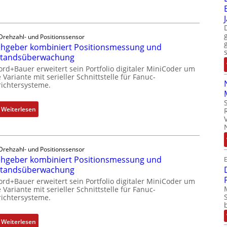
o
i
t
b
t
r
i
S
i
l
Drehzahl- und Positionssensor
p
e
hgeber kombiniert Positionsmessung und
f
e
-
standsüberwachung
u
z
P
n
ord+Bauer erweitert sein Portfolio digitaler MiniCoder um
i
C
 Variante mit serieller Schnittstelle für Fanuc-
k
a
ichtersysteme.
l
m
l
ä
o
m
s
:
Weiterlesen
d
e
s
D
u
m
t
r
l
b
s
e
e
r
i
Drehzahl- und Positionssensor
h
b
a
hgeber kombiniert Positionsmessung und
c
E
g
r
n
standsüberwachung
h
e
i
e
f
ord+Bauer erweitert sein Portfolio digitaler MiniCoder um
b
n
n
 Variante mit serieller Schnittstelle für Fanuc-
l
e
g
ichtersysteme.
e
r
e
x
k
n
:
Weiterlesen
i
o