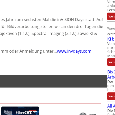
Ver
Anla
Fer
Weit
es Jahr zum sechsten Mal die inVISION Days statt. Auf
für Bildverarbeitung stellen wir an den drei Tagen die
Waru
ktiven (1.12.), Spectral Imaging (2.12.) sowie KI &
echte
KI 
Vom 
durc
ramm oder Anmeldung unter…
www.invdays.com
Schr
Mate
Weit
Bis 
Arb
Der 
den 
bisl
Weit
All
Die 
find