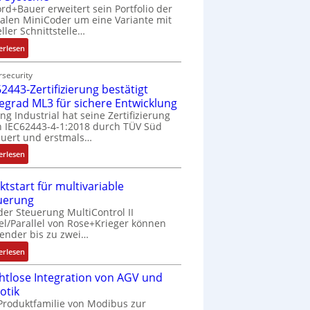
rd+Bauer erweitert sein Portfolio der
talen MiniCoder um eine Variante mit
eller Schnittstelle…
:
erlesen
E
i
security
2443-Zertifizierung bestätigt
n
f
fegrad ML3 für sichere Entwicklung
a
ing Industrial hat seine Zertifizierung
 IEC62443-4-1:2018 durch TÜV Süd
c
uert und erstmals…
h
e
:
erlesen
S
I
e
E
ktstart für multivariable
n
C
uerung
s
6
der Steuerung MultiControl II
o
2
el/Parallel von Rose+Krieger können
r
4
ender bis zu zwei…
-
4
:
erlesen
I
3
M
n
-
htlose Integration von AGV und
a
t
Z
otik
r
e
e
Produktfamilie von Modibus zur
k