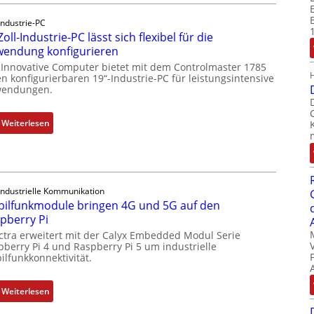
c
Industrie-PC
k
Zoll-Industrie-PC lässt sich flexibel für die
a
endung konfigurieren
u
 Innovative Computer bietet mit dem Controlmaster 1785
s
n konfigurierbaren 19“-Industrie-PC für leistungsintensive
g
endungen.
l
e
:
Weiterlesen
i
1
c
9
h
-
s
Z
e
Industrielle Kommunikation
o
ilfunkmodule bringen 4G und 5G auf den
l
l
pberry Pi
e
l
ctra erweitert mit der Calyx Embedded Modul Serie
m
-
pberry Pi 4 und Raspberry Pi 5 um industrielle
e
I
ilfunkkonnektivität.
n
n
t
d
:
Weiterlesen
e
u
M
m
s