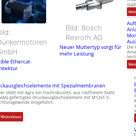
stat
Weit
Auf
Bild: Bosch
Anl
ild:
Mom
Rexroth AG
Dunkermotoren
Aus
Neuer Muttertyp sorgt für
Die
GmbH
Anl
mehr Leistung
leic
ible Ethercat-
Weit
hitektur
ckausgleichselemente mit Spezialmembranen
er stellt mit Agro ein hochrobustes, aus rostfreiem Stahl
(V4A) gefertigtes Druckausgleichselement mit M12x1.5-
chlussgewinde eingeführt.
:
Weiterlesen
D
r
u