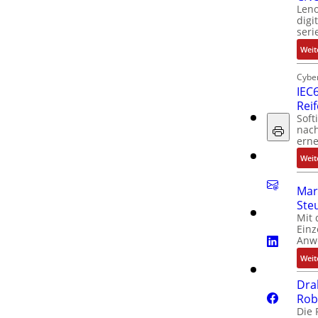
Leno
digi
seri
Weit
Cyber
IEC6
Rei
Soft
nach
erne
Weit
Mar
Ste
Mit 
Einz
Anw
Weit
Dra
Rob
Die 