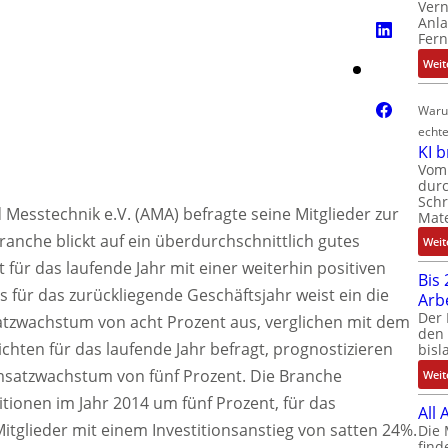
Ver
Anla
Fer
Weit
Waru
echte
KI 
Vom 
durc
Schr
Messtechnik e.V. (AMA) befragte seine Mitglieder zur
Mate
Branche blickt auf ein überdurchschnittlich gutes
Weit
 für das laufende Jahr mit einer weiterhin positiven
Bis 
 für das zurückliegende Geschäftsjahr weist ein die
Arb
Der 
tzwachstum von acht Prozent aus, verglichen mit dem
den 
chten für das laufende Jahr befragt, prognostizieren
bisl
Umsatzwachstum von fünf Prozent. Die Branche
Weit
titionen im Jahr 2014 um fünf Prozent, für das
All
tglieder mit einem Investitionsanstieg von satten 24%.
Die 
find