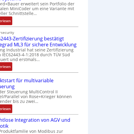
rd+Bauer erweitert sein Portfolio der
talen MiniCoder um eine Variante mit
eller Schnittstelle…
:
erlesen
E
i
security
2443-Zertifizierung bestätigt
n
f
fegrad ML3 für sichere Entwicklung
a
ing Industrial hat seine Zertifizierung
 IEC62443-4-1:2018 durch TÜV Süd
c
uert und erstmals…
h
e
:
erlesen
S
I
e
E
ktstart für multivariable
n
C
uerung
s
6
der Steuerung MultiControl II
o
2
el/Parallel von Rose+Krieger können
r
4
ender bis zu zwei…
-
4
:
erlesen
I
3
M
n
-
htlose Integration von AGV und
a
t
Z
otik
r
e
e
Produktfamilie von Modibus zur
k