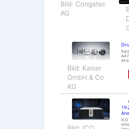
Bild: Congatec
B
AG
Dru
Kais
A4 
Ans
Bild: Kaiser
GmbH & Co
KG
19-
Anw
ICO
eine
Bild: ICO
Anw