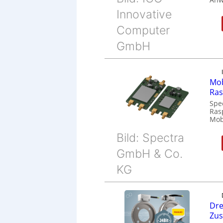
Innovative
Computer
GmbH
Mob
Ras
Spe
Ras
Mob
Bild: Spectra
GmbH & Co.
KG
Dre
Zu