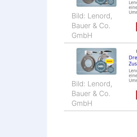
Len
eine
Umr
Bild: Lenord,
Bauer & Co.
GmbH
Dre
Zu
Len
eine
Umr
Bild: Lenord,
Bauer & Co.
GmbH