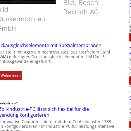
Bild: Bosch
ild:
Rexroth AG
Dunkermotoren
GmbH
ckausgleichselemente mit Spezialmembranen
er stellt mit Agro ein hochrobustes, aus rostfreiem Stahl
(V4A) gefertigtes Druckausgleichselement mit M12x1.5-
chlussgewinde eingeführt.
:
Weiterlesen
D
r
E
u
c
Industrie-PC
k
Zoll-Industrie-PC lässt sich flexibel für die
a
endung konfigurieren
u
 Innovative Computer bietet mit dem Controlmaster 1785
s
n konfigurierbaren 19“-Industrie-PC für leistungsintensive
g
endungen.