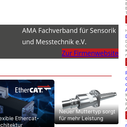
AMA Fachverband für Sensorik
und Messtechnik e.V.
Zur Firmenwebsite
Neuer Muttertyp sorgt
exible Ethercat-
für mehr Leistung
chitektur