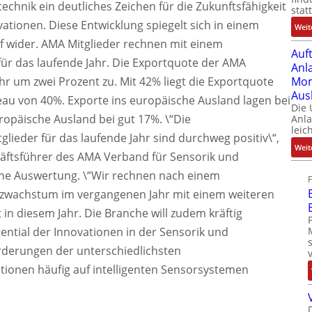
echnik ein deutliches Zeichen für die Zukunftsfähigkeit
stat
vationen. Diese Entwicklung spiegelt sich in einem
Weit
 wider. AMA Mitglieder rechnen mit einem
Auf
ür das laufende Jahr. Die Exportquote der AMA
Anl
hr um zwei Prozent zu. Mit 42% liegt die Exportquote
Mom
Aus
au von 40%. Exporte ins europäische Ausland lagen bei
Die
ropäische Ausland bei gut 17%. \“Die
Anl
leic
lieder für das laufende Jahr sind durchweg positiv\“,
Weit
ftsführer des AMA Verband für Sensorik und
ische Auswertung. \“Wir rechnen nach einem
tzwachstum im vergangenen Jahr mit einem weiteren
n diesem Jahr. Die Branche will zudem kräftig
tential der Innovationen in der Sensorik und
rderungen der unterschiedlichsten
tionen häufig auf intelligenten Sensorsystemen