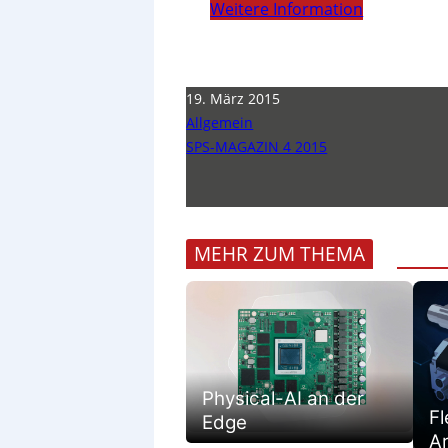
Weitere Information
19. März 2015
Allgemein
SPS-MAGAZIN 4 2015
MEHR ZUM THEMA
Physical-AI an der
Fl
Edge
Ar