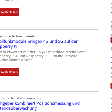
l
e
:
Weiterlesen
i
1
c
9
h
-
s
Z
e
Industrielle Kommunikation
o
ilfunkmodule bringen 4G und 5G auf den
l
l
pberry Pi
e
l
ctra erweitert mit der Calyx Embedded Modul Serie
m
-
pberry Pi 4 und Raspberry Pi 5 um industrielle
e
I
ilfunkkonnektivität.
n
n
t
d
:
Weiterlesen
e
u
M
m
s
o
i
t
b
t
r
i
S
i
l
Drehzahl- und Positionssensor
p
e
hgeber kombiniert Positionsmessung und
f
e
-
standsüberwachung
u
z
P