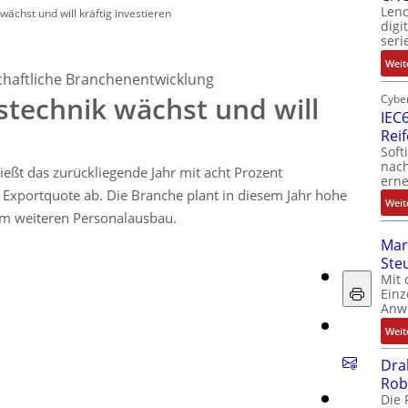
Leno
ächst und will kräftig investieren
digi
seri
Weit
chaftliche Branchenentwicklung
technik wächst und will
Cyber
IEC6
n
Rei
Soft
nach
ießt das zurückliegende Jahr mit acht Prozent
erne
Exportquote ab. Die Branche plant in diesem Jahr hohe
Weit
em weiteren Personalausbau.
Mar
Ste
Mit 
Einz
Anw
Weit
Dra
Rob
Die 