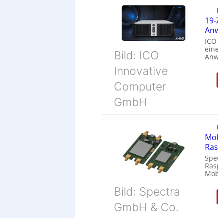
19-
Anw
ICO
eine
Bild: ICO
Anw
Innovative
Computer
GmbH
Mob
Ras
Spe
Ras
Mob
Bild: Spectra
GmbH & Co.