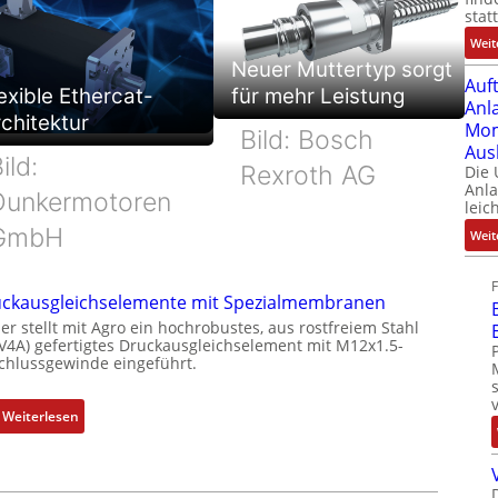
stat
Weit
Neuer Muttertyp sorgt
Auf
exible Ethercat-
für mehr Leistung
Anl
chitektur
Mom
Bild: Bosch
Aus
ild:
Rexroth AG
Die
Anl
Dunkermotoren
leic
GmbH
Weit
ckausgleichselemente mit Spezialmembranen
er stellt mit Agro ein hochrobustes, aus rostfreiem Stahl
(V4A) gefertigtes Druckausgleichselement mit M12x1.5-
chlussgewinde eingeführt.
:
Weiterlesen
D
r
u