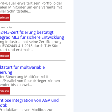
rd+Bauer erweitert sein Portfolio der
talen MiniCoder um eine Variante mit
eller Schnittstelle…
:
erlesen
E
i
security
2443-Zertifizierung bestätigt
n
f
fegrad ML3 für sichere Entwicklung
a
ing Industrial hat seine Zertifizierung
 IEC62443-4-1:2018 durch TÜV Süd
c
uert und erstmals…
h
e
:
erlesen
S
I
e
E
ktstart für multivariable
n
C
uerung
s
6
der Steuerung MultiControl II
o
2
el/Parallel von Rose+Krieger können
r
4
ender bis zu zwei…
-
4
:
erlesen
I
3
M
n
-
htlose Integration von AGV und
a
t
Z
otik
r
e
e
Produktfamilie von Modibus zur
k