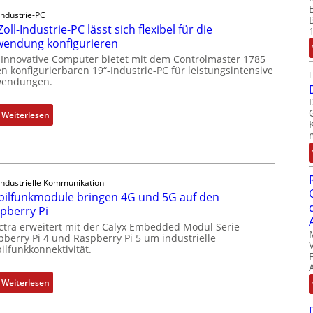
c
Industrie-PC
k
Zoll-Industrie-PC lässt sich flexibel für die
a
endung konfigurieren
u
 Innovative Computer bietet mit dem Controlmaster 1785
s
n konfigurierbaren 19“-Industrie-PC für leistungsintensive
g
endungen.
l
e
:
Weiterlesen
i
1
c
9
h
-
s
Z
e
Industrielle Kommunikation
o
ilfunkmodule bringen 4G und 5G auf den
l
l
pberry Pi
e
l
ctra erweitert mit der Calyx Embedded Modul Serie
m
-
pberry Pi 4 und Raspberry Pi 5 um industrielle
e
I
ilfunkkonnektivität.
n
n
t
d
:
Weiterlesen
e
u
M
m
s
o