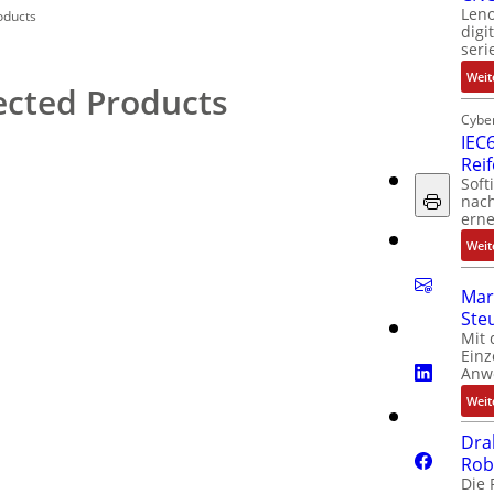
Leno
oducts
digi
seri
Weit
ected Products
Cyber
IEC6
Rei
Soft
nach
erne
Weit
Mar
Ste
Mit 
Einz
Anw
Weit
Dra
Rob
Die 