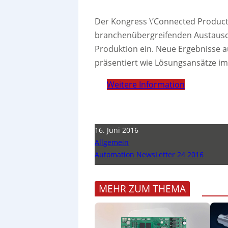
Der Kongress \’Connected Products
branchenübergreifenden Austausc
Produktion ein. Neue Ergebnisse 
präsentiert wie Lösungsansätze i
Weitere Information
16. Juni 2016
Allgemein
Automation NewsLetter 24 2016
MEHR ZUM THEMA