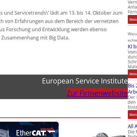
Ver
Anla
Fer
 und Servicetrends\‘ lädt am 13. bis 14. Oktober zum
Weit
h von Erfahrungen aus dem Bereich der vernetzten
aus Forschung und Entwicklung werden ebenso
Waru
m Zusammenhang mit Big Data.
echte
KI 
Vom 
durc
Schr
Mate
Weit
European Service Institute
Bis 
Zur Firmenwebsite
Arb
Der 
den 
bisl
Weit
All
Die 
find