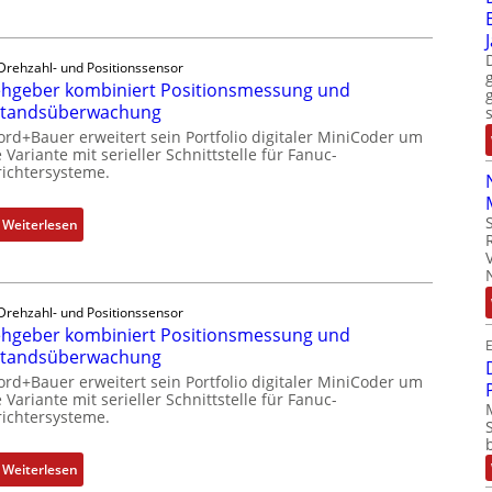
i
t
b
t
r
i
S
i
l
Drehzahl- und Positionssensor
p
e
hgeber kombiniert Positionsmessung und
f
e
-
standsüberwachung
u
z
P
n
ord+Bauer erweitert sein Portfolio digitaler MiniCoder um
i
C
 Variante mit serieller Schnittstelle für Fanuc-
k
a
ichtersysteme.
l
m
l
ä
o
m
s
:
Weiterlesen
d
e
s
D
u
m
t
r
l
b
s
e
e
r
i
Drehzahl- und Positionssensor
h
b
a
hgeber kombiniert Positionsmessung und
c
g
r
E
n
standsüberwachung
h
e
i
e
f
ord+Bauer erweitert sein Portfolio digitaler MiniCoder um
b
n
n
 Variante mit serieller Schnittstelle für Fanuc-
l
e
g
ichtersysteme.
e
r
e
x
k
n
:
Weiterlesen
i
o
4
D