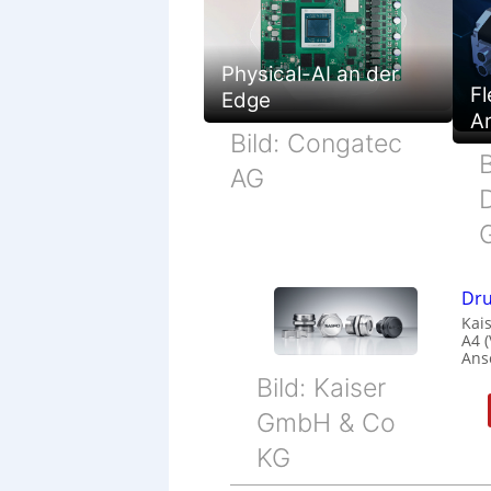
Physical-AI an der
Fl
Edge
Ar
Bild: Congatec
B
AG
Dru
Kais
A4 
Ans
Bild: Kaiser
GmbH & Co
KG