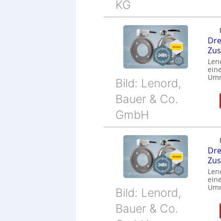
KG
Dre
Zu
Len
eine
Umr
Bild: Lenord,
Bauer & Co.
GmbH
Dre
Zu
Len
eine
Umr
Bild: Lenord,
Bauer & Co.