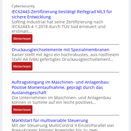
I
o
n
Cybersecurity
b
IEC62443-Zertifizierung bestätigt Reifegrad ML3 für
d
i
sichere Entwicklung
u
l
Softing Industrial hat seine Zertifizierung nach
s
f
IEC62443-4-1:2018 durch TÜV Süd erneuert und
t
u
erstmals…
r
n
:
Weiterlesen
i
k
I
e
m
Druckausgleichselemente mit Spezialmembranen
E
-
o
Kaiser stellt mit Agro ein hochrobustes, aus rostfreiem
C
P
d
Stahl A4 (V4A) gefertigtes Druckausgleichselement…
6
C
u
2
:
Weiterlesen
l
l
4
D
ä
e
4
r
s
b
Auftragseingang im Maschinen- und Anlagenbau:
3
u
s
r
Positive Momentaufnahme, geprägt durch das
-
c
t
i
Auslandsgeschäft
Z
k
s
n
Die Unternehmen im Maschinen- und Anlagenbau
e
a
i
g
können in Summe auf ein leicht positives…
r
u
c
e
:
Weiterlesen
t
s
h
n
A
i
g
f
4
Marktstart für multivariable Steuerung
u
f
l
l
G
Mit der Steuerung MultiControl II Einzel/Parallel von
f
i
e
e
u
Rose+Krieger können Anwender bis zu zwei…