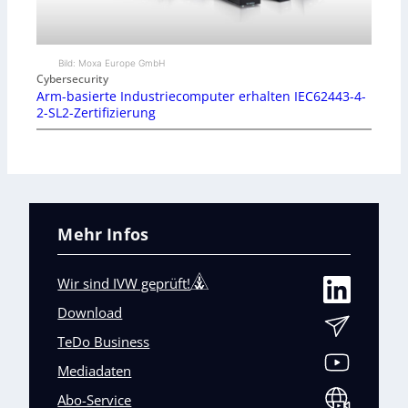
Bild: Moxa Europe GmbH
Cybersecurity
Arm-basierte Industriecomputer erhalten IEC62443-4-
2-SL2-Zertifizierung
Mehr Infos
Wir sind IVW geprüft!
Download
TeDo Business
Mediadaten
Abo-Service