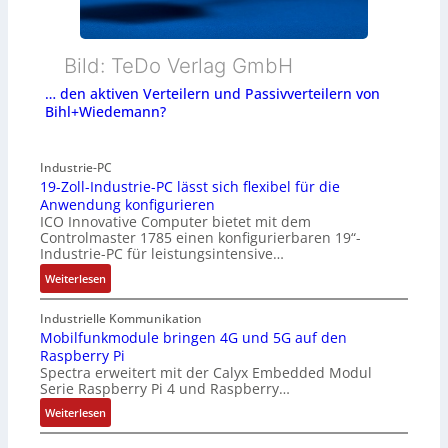
Bild: TeDo Verlag GmbH
… den aktiven Verteilern und Passivverteilern von
Bihl+Wiedemann?
Industrie-PC
19-Zoll-Industrie-PC lässt sich flexibel für die
Anwendung konfigurieren
ICO Innovative Computer bietet mit dem
Controlmaster 1785 einen konfigurierbaren 19“-
Industrie-PC für leistungsintensive…
:
Weiterlesen
1
9
Industrielle Kommunikation
-
Mobilfunkmodule bringen 4G und 5G auf den
Raspberry Pi
Z
Spectra erweitert mit der Calyx Embedded Modul
o
Serie Raspberry Pi 4 und Raspberry…
l
l
:
Weiterlesen
-
M