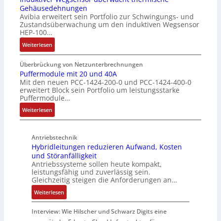
z
Gehäusedehnungen
z
f
a
Avibia erweitert sein Portfolio zur Schwingungs- und
l
u
a
l
Zustandsüberwachung um den induktiven Wegsensor
a
n
c
t
HEP-100…
c
g
h
u
:
k
Weiterlesen
s
e
n
I
b
ü
E
g
n
e
b
Überbrückung von Netzunterbrechnungen
i
d
s
Puffermodule mit 20 und 40A
e
n
Mit den neuen PCC-1424-200-0 und PCC-1424-400-0
u
c
r
s
erweitert Block sein Portfolio um leistungsstarke
k
h
w
t
Puffermodule…
t
i
a
i
:
i
Weiterlesen
c
c
e
P
v
h
h
g
u
e
t
u
i
Antriebstechnik
f
r
u
n
n
Hybridleitungen reduzieren Aufwand, Kosten
f
W
n
g
d
und Störanfälligkeit
e
e
g
f
i
Antriebssysteme sollen heute kompakt,
r
g
f
ü
e
leistungsfähig und zuverlässig sein.
m
s
ü
r
P
Gleichzeitig steigen die Anforderungen an…
o
e
r
C
r
:
Weiterlesen
d
n
r
r
o
H
u
s
a
i
d
y
Interview: Wie Hilscher und Schwarz Digits eine
l
o
u
m
u
b