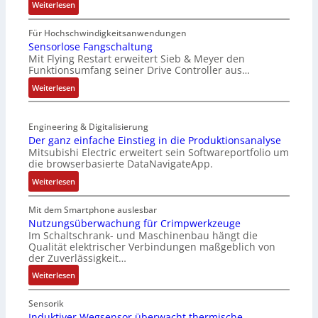
:
Weiterlesen
l
t
I
t
e
P
Für Hochschwindigkeitsanwendungen
i
L
C
Sensorlose Fangschaltung
t
a
Mit Flying Restart erweitert Sieb & Meyer den
-
u
s
Funktionsumfang seiner Drive Controller aus…
N
r
e
e
:
Weiterlesen
n
r
t
S
-
t
z
e
K
r
t
Engineering & Digitalisierung
n
i
i
e
Der ganz einfache Einstieg in die Produktionsanalyse
s
t
a
Mitsubishi Electric erweitert sein Softwareportfolio um
i
o
E
n
die browserbasierte DataNavigateApp.
l
r
n
g
e
:
l
Weiterlesen
c
u
r
D
o
o
l
h
e
s
Mit dem Smartphone auslesbar
d
a
ä
r
e
Nutzungsüberwachung für Crimpwerkzeuge
e
t
l
Im Schaltschrank- und Maschinenbau hängt die
g
F
r
i
Qualität elektrischer Verbindungen maßgeblich von
t
a
a
o
der Zuverlässigkeit…
S
n
n
n
c
:
z
Weiterlesen
g
h
N
e
s
u
u
i
c
Sensorik
t
t
n
Induktiver Wegsensor überwacht thermische
h