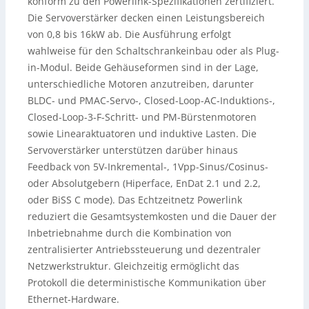
konform zu den Powerlink-Spezifikationen zertifiziert.
Die Servoverstärker decken einen Leistungsbereich
von 0,8 bis 16kW ab. Die Ausführung erfolgt
wahlweise für den Schaltschrankeinbau oder als Plug-
in-Modul. Beide Gehäuseformen sind in der Lage,
unterschiedliche Motoren anzutreiben, darunter
BLDC- und PMAC-Servo-, Closed-Loop-AC-Induktions-,
Closed-Loop-3-F-Schritt- und PM-Bürstenmotoren
sowie Linearaktuatoren und induktive Lasten. Die
Servoverstärker unterstützen darüber hinaus
Feedback von 5V-Inkremental-, 1Vpp-Sinus/Cosinus-
oder Absolutgebern (Hiperface, EnDat 2.1 und 2.2,
oder BiSS C mode). Das Echtzeitnetz Powerlink
reduziert die Gesamtsystemkosten und die Dauer der
Inbetriebnahme durch die Kombination von
zentralisierter Antriebssteuerung und dezentraler
Netzwerkstruktur. Gleichzeitig ermöglicht das
Protokoll die deterministische Kommunikation über
Ethernet-Hardware.