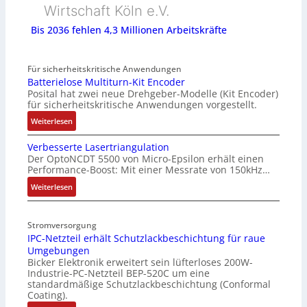
Wirtschaft Köln e.V.
Bis 2036 fehlen 4,3 Millionen Arbeitskräfte
Für sicherheitskritische Anwendungen
Batterielose Multiturn-Kit Encoder
Posital hat zwei neue Drehgeber-Modelle (Kit Encoder)
für sicherheitskritische Anwendungen vorgestellt.
:
Weiterlesen
B
Verbesserte Lasertriangulation
a
Der OptoNCDT 5500 von Micro-Epsilon erhält einen
t
Performance-Boost: Mit einer Messrate von 150kHz…
t
e
:
Weiterlesen
r
V
i
e
Stromversorgung
e
r
IPC-Netzteil erhält Schutzlackbeschichtung für raue
l
b
Umgebungen
o
e
Bicker Elektronik erweitert sein lüfterloses 200W-
s
s
Industrie-PC-Netzteil BEP-520C um eine
e
s
standardmäßige Schutzlackbeschichtung (Conformal
M
e
Coating).
u
r