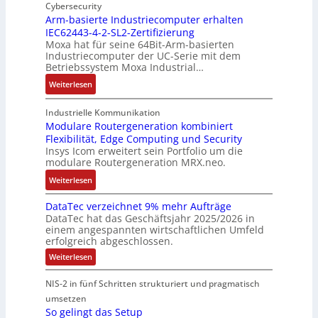
u
n
Cybersecurity
i
u
t
f
t
Arm-basierte Industriecomputer erhalten
l
s
b
IEC62443-4-2-SL2-Zertifizierung
w
e
i
e
e
Moxa hat für seine 64Bit-Arm-basierten
a
l
g
d
g
Industriecomputer der UC-Serie mit dem
n
l
u
e
i
Betriebssystem Moxa Industrial…
d
i
n
h
n
:
Weiterlesen
,
g
g
n
n
A
K
e
b
u
t
r
o
n
Industrielle Kommunikation
e
n
a
m
Modulare Routergeneration kombiniert
s
t
i
g
n
Flexibilität, Edge Computing und Security
-
t
e
m
e
d
Insys Icom erweitert sein Portfolio um die
b
e
F
2
n
e
modulare Routergeneration MRX.neo.
a
n
e
0
r
s
:
u
h
Weiterlesen
2
M
i
M
n
l
6
a
e
DataTec verzeichnet 9% mehr Aufträge
o
d
e
E
s
DataTec hat das Geschäftsjahr 2025/2026 in
r
d
S
r
u
c
einem angespannten wirtschaftlichen Umfeld
t
u
t
s
r
h
erfolgreich abgeschlossen.
e
l
ö
t
o
i
:
Weiterlesen
I
a
r
r
p
n
D
n
r
a
a
a
e
e
NIS-2 in fünf Schritten strukturiert und pragmatisch
t
d
e
n
t
a
a
umsetzen
u
R
f
e
n
T
So gelingt das Setup
s
o
ä
g
e
E