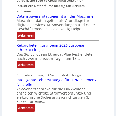
europäische Edge-to-Cloud-Infrastruktur für
e
r
e
p
k
r
m
ü
U
industrielle Datenräume und digitale Services
w
t
i
i
b
m
e
i
aufbauen
d
t
e
g
Datensouveränität beginnt an der Maschine
r
o
l
2
Maschinendaten gelten als Grundlage für
r
e
k
n
e
digitale Services, KI-Anwendungen und neue
0
w
b
z
s
Geschäftsmodelle. Gleichzeitig steigen…
i
u
a
u
e
a
t
n
c
:
n
Weiterlesen
u
n
u
d
h
D
g
g
a
n
Rekordbeteiligung beim 2026 European
4
t
a
e
e
l
g
Ethercat Plug Fest
0
t
t
n
y
e
Das 36. European Ethercat Plug Fest endete
A
h
e
s
nach zwei intensiven Tagen am 15.…
n
e
n
e
r
:
r
s
Weiterlesen
e
R
m
o
d
e
i
u
Kanalabsicherung mit Switch-Mode-Design
u
k
s
v
Intelligente Fehlerstrategie für DIN-Schienen-
z
Netzteile
o
c
e
i
24V-Schaltschränke für die DIN-Schiene
r
h
r
enthalten wichtige Stromversorgungs- und
e
d
e
ä
elektronische Sicherungsvorrichtungen (E-
r
b
G
n
Fuses) für eine…
e
e
e
i
n
:
Weiterlesen
t
h
t
A
I
e
ä
ä