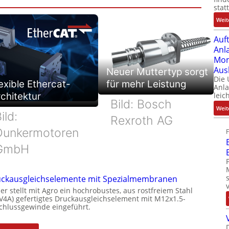
stat
Weit
Auf
Anl
Mom
Aus
Neuer Muttertyp sorgt
Die
exible Ethercat-
für mehr Leistung
Anl
chitektur
leic
Bild: Bosch
Weit
ild:
Rexroth AG
Dunkermotoren
GmbH
ckausgleichselemente mit Spezialmembranen
er stellt mit Agro ein hochrobustes, aus rostfreiem Stahl
(V4A) gefertigtes Druckausgleichselement mit M12x1.5-
chlussgewinde eingeführt.