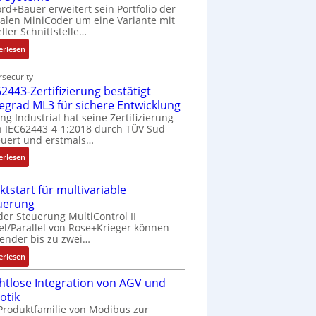
rd+Bauer erweitert sein Portfolio der
talen MiniCoder um eine Variante mit
eller Schnittstelle…
:
erlesen
E
i
security
2443-Zertifizierung bestätigt
n
f
fegrad ML3 für sichere Entwicklung
a
ing Industrial hat seine Zertifizierung
 IEC62443-4-1:2018 durch TÜV Süd
c
uert und erstmals…
h
e
:
erlesen
S
I
e
E
ktstart für multivariable
n
C
uerung
s
6
der Steuerung MultiControl II
o
2
el/Parallel von Rose+Krieger können
r
4
ender bis zu zwei…
-
4
:
erlesen
I
3
M
n
-
htlose Integration von AGV und
a
t
Z
otik
r
e
e
Produktfamilie von Modibus zur
k