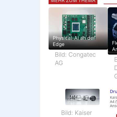
MEHR ZUM THEMA
Physical-AI an der
Fl
Edge
Ar
Bild: Congatec
B
AG
Dru
Kais
A4 
Ans
Bild: Kaiser