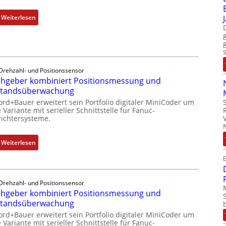
n
t
d
:
Weiterlesen
e
u
M
m
s
o
i
t
b
t
r
i
S
i
l
Drehzahl- und Positionssensor
p
e
hgeber kombiniert Positionsmessung und
f
e
-
standsüberwachung
u
z
P
n
ord+Bauer erweitert sein Portfolio digitaler MiniCoder um
i
C
 Variante mit serieller Schnittstelle für Fanuc-
k
a
ichtersysteme.
l
m
l
ä
o
m
s
:
Weiterlesen
d
e
s
D
u
m
E
t
r
l
b
s
e
e
r
i
Drehzahl- und Positionssensor
h
b
a
hgeber kombiniert Positionsmessung und
c
g
r
n
standsüberwachung
h
e
i
e
f
ord+Bauer erweitert sein Portfolio digitaler MiniCoder um
b
n
n
 Variante mit serieller Schnittstelle für Fanuc-
l