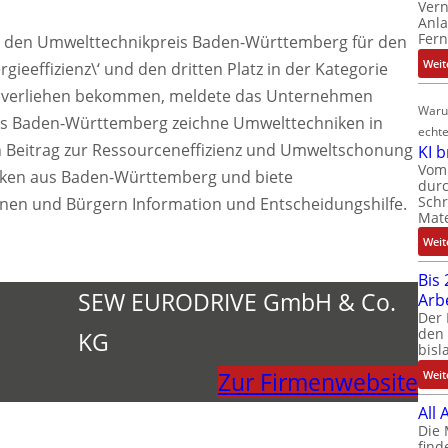
Ver
Anla
Fer
ve den Umwelttechnikpreis Baden-Württemberg für den
Weit
rgieeffizienz\‘ und den dritten Platz in der Kategorie
k\‘ verliehen bekommen, meldete das Unternehmen
Waru
eis Baden-Württemberg zeichne Umwelttechniken in
echte
n Beitrag zur Ressourceneffizienz und Umweltschonung
KI 
Vom 
iken aus Baden-Württemberg und biete
durc
Schr
nnen und Bürgern Information und Entscheidungshilfe.
Mate
Weit
Bis 
SEW EURODRIVE GmbH & Co.
Arb
Der 
den 
KG
bisl
Zur Firmenwebsite
Weit
All
Die 
find