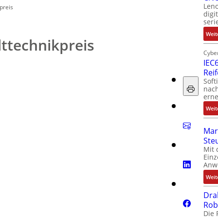
Leno
preis
digi
seri
Weit
ttechnikpreis
Cyber
IEC6
Rei
Soft
nach
erne
Weit
Mar
Ste
Mit 
Einz
Anw
Weit
Dra
Rob
Die 