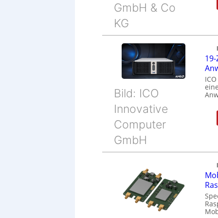
GmbH & Co
KG
19-
Anw
ICO
eine
Bild: ICO
Anw
Innovative
Computer
GmbH
Mob
Ras
Spe
Ras
Mob