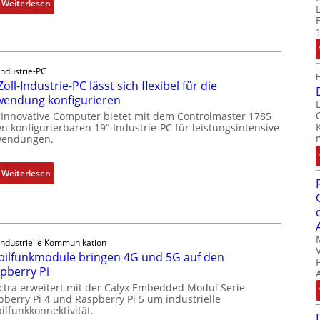
:
Weiterlesen
D
r
u
c
Industrie-PC
k
Zoll-Industrie-PC lässt sich flexibel für die
a
endung konfigurieren
u
 Innovative Computer bietet mit dem Controlmaster 1785
s
n konfigurierbaren 19“-Industrie-PC für leistungsintensive
g
endungen.
l
e
:
Weiterlesen
i
1
c
9
h
-
s
Z
e
Industrielle Kommunikation
o
ilfunkmodule bringen 4G und 5G auf den
l
l
pberry Pi
e
l
ctra erweitert mit der Calyx Embedded Modul Serie
m
-
pberry Pi 4 und Raspberry Pi 5 um industrielle
e
I
ilfunkkonnektivität.
n