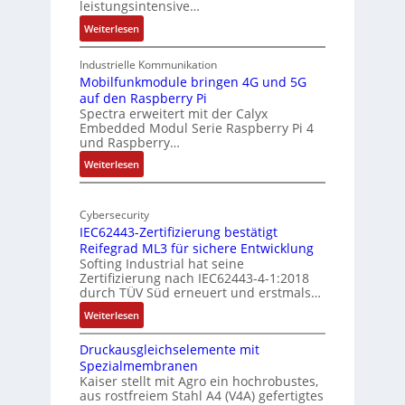
leistungsintensive…
u
l
:
Weiterlesen
r
-
1
A
9
Industrielle Kommunikation
I
-
Mobilfunkmodule bringen 4G und 5G
a
auf den Raspberry Pi
Z
Spectra erweitert mit der Calyx
n
o
Embedded Modul Serie Raspberry Pi 4
l
d
und Raspberry…
l
e
:
Weiterlesen
-
r
M
I
E
o
n
d
Cybersecurity
b
d
g
IEC62443-Zertifizierung bestätigt
i
u
e
Reifegrad ML3 für sichere Entwicklung
l
s
Softing Industrial hat seine
f
t
Zertifizierung nach IEC62443-4-1:2018
u
r
durch TÜV Süd erneuert und erstmals…
n
i
:
Weiterlesen
k
e
I
m
-
Druckausgleichselemente mit
E
o
P
Spezialmembranen
C
d
C
Kaiser stellt mit Agro ein hochrobustes,
6
u
l
aus rostfreiem Stahl A4 (V4A) gefertigtes
2
l