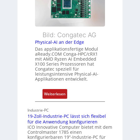
i
r
b
s
w
l
t
a
e
u
c
E
n
h
t
Bild: Congatec AG
g
u
h
Physical-AI an der Edge
n
e
Das applikationsfertige Modul
g
r
aReady.COM Conga-HPC/cRX1
c
mit AMD Ryzen AI Embedded
X100 Series Prozessoren hat
a
Congatec speziell für
t
leistungsintensive Physical-AI-
-
Applikationen entwickelt.
A
r
:
Weiterlesen
c
P
h
h
Industrie-PC
i
y
19-Zoll-Industrie-PC lässt sich flexibel
t
s
für die Anwendung konfigurieren
e
i
ICO Innovative Computer bietet mit dem
k
Controlmaster 1785 einen
c
konfigurierbaren 19“-Industrie-PC für
t
a