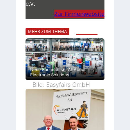
e.V.
Zur Firmenwebsite
MEHR ZUM THEMA
Neue Fachmesse: All About
Electronic Solutions
Bild: Easyfairs GmbH