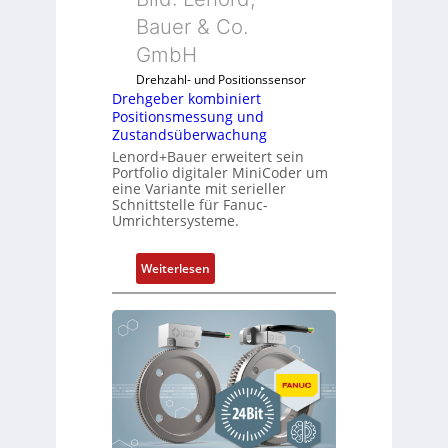
Bauer & Co.
GmbH
Drehzahl- und Positionssensor
Drehgeber kombiniert
Positionsmessung und
Zustandsüberwachung
Lenord+Bauer erweitert sein
Portfolio digitaler MiniCoder um
eine Variante mit serieller
Schnittstelle für Fanuc-
Umrichtersysteme.
:
Weiterlesen
D
r
e
h
g
e
b
e