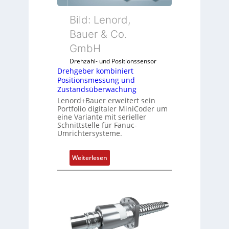
r
k
Bild: Lenord,
o
Bauer & Co.
m
GmbH
b
i
Drehzahl- und Positionssensor
n
Drehgeber kombiniert
Positionsmessung und
i
Zustandsüberwachung
e
Lenord+Bauer erweitert sein
r
Portfolio digitaler MiniCoder um
t
eine Variante mit serieller
P
Schnittstelle für Fanuc-
Umrichtersysteme.
o
s
i
:
Weiterlesen
t
D
i
r
o
e
n
h
s
g
m
e