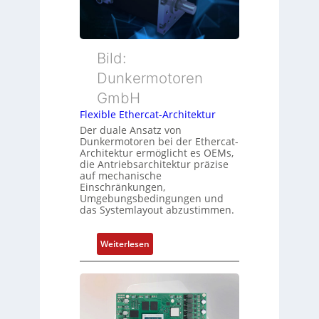
t
a
m
t
c
e
e
h
s
r
Bild:
u
s
t
n
u
Dunkermotoren
y
g
n
GmbH
p
g
s
Flexible Ethercat-Architektur
u
o
Der duale Ansatz von
n
Dunkermotoren bei der Ethercat-
r
d
Architektur ermöglicht es OEMs,
g
die Antriebsarchitektur präzise
Z
t
auf mechanische
u
Einschränkungen,
f
s
Umgebungsbedingungen und
ü
das Systemlayout abzustimmen.
t
r
a
m
n
:
Weiterlesen
e
d
F
h
s
l
r
ü
e
L
b
x
e
e
i