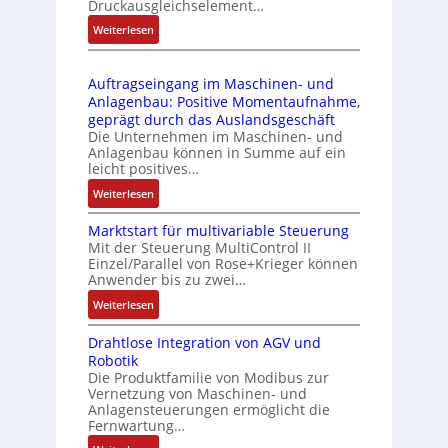
ä
Druckausgleichselement…
4
e
s
:
Weiterlesen
4
b
s
D
3
r
t
r
-
i
s
Auftragseingang im Maschinen- und
u
Z
n
i
Anlagenbau: Positive Momentaufnahme,
c
e
g
c
geprägt durch das Auslandsgeschäft
k
r
e
h
Die Unternehmen im Maschinen- und
a
t
Anlagenbau können in Summe auf ein
n
f
u
i
leicht positives…
4
l
s
f
G
e
:
Weiterlesen
g
i
u
x
A
l
z
n
i
Marktstart für multivariable Steuerung
u
e
i
Mit der Steuerung MultiControl II
d
b
f
i
e
Einzel/Parallel von Rose+Krieger können
5
e
t
c
Anwender bis zu zwei…
r
G
l
r
h
u
a
:
Weiterlesen
f
a
s
n
u
M
ü
g
e
g
Drahtlose Integration von AGV und
f
a
r
s
l
b
Robotik
d
r
d
e
e
e
Die Produktfamilie von Modibus zur
e
k
i
i
m
Vernetzung von Maschinen- und
s
n
t
e
n
Anlagensteuerungen ermöglicht die
e
t
R
s
A
g
Fernwartung…
n
ä
a
t
n
a
t