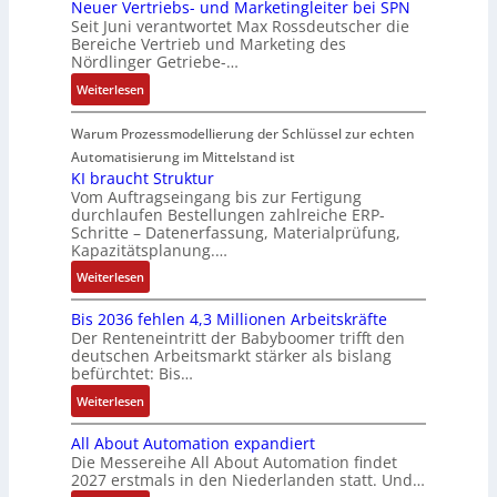
n
a
e
Neuer Vertriebs- und Marketingleiter bei SPN
a
r
n
e
r
t
A
Seit Juni verantwortet Max Rossdeutscher die
g
u
s
s
m
e
e
Bereiche Vertrieb und Marketing des
G
e
e
s
i
t
n
Nördlinger Getriebe-…
g
V
n
r
a
c
e
r
u
b
:
u
Weiterlesen
u
h
c
a
n
a
N
n
l
e
h
t
d
u
e
g
Warum Prozessmodellierung der Schlüssel zur echten
t
r
n
i
R
:
u
S
Automatisierung im Mittelstand ist
e
i
o
o
P
e
y
KI braucht Struktur
E
k
n
b
o
r
Vom Auftragseingang bis zur Fertigung
s
n
-
i
o
durchlaufen Bestellungen zahlreiche ERP-
s
V
t
t
G
Schritte – Datenerfassung, Materialprüfung,
n
t
i
e
è
w
e
Kapazitätsplanung.…
F
i
t
r
m
i
s
a
k
:
Weiterlesen
i
t
e
c
c
n
K
v
r
s
k
h
u
Bis 2036 fehlen 4,3 Millionen Arbeitskräfte
I
e
i
:
l
ä
c
Der Renteneintritt der Babyboomer trifft den
b
M
e
Q
u
f
deutschen Arbeitsmarkt stärker als bislang
C
r
o
b
2
n
t
befürchtet: Bis…
N
a
m
s
-
g
s
C
:
Weiterlesen
u
e
-
E
f
-
B
c
n
u
r
ü
All About Automation expandiert
S
i
h
t
n
g
h
Die Messereihe All About Automation findet
y
s
t
a
d
e
r
2027 erstmals in den Niederlanden statt. Und…
s
2
S
u
M
b
e