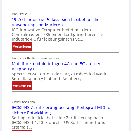
Industrie-PC
19-Zoll-Industrie-PC lässt sich flexibel für die
Anwendung konfigurieren
ICO Innovative Computer bietet mit dem
Controlmaster 1785 einen konfigurierbaren 19“-
Industrie-PC für leistungsintensive…
:
Weiterlesen
1
9
Industrielle Kommunikation
-
Mobilfunkmodule bringen 4G und 5G auf den
Raspberry Pi
Z
Spectra erweitert mit der Calyx Embedded Modul
o
Serie Raspberry Pi 4 und Raspberry…
l
l
:
Weiterlesen
-
M
I
o
n
Cybersecurity
b
IEC62443-Zertifizierung bestätigt Reifegrad ML3 für
d
i
sichere Entwicklung
u
l
Softing Industrial hat seine Zertifizierung nach
s
f
IEC62443-4-1:2018 durch TÜV Süd erneuert und
t
u
erstmals…
r
n