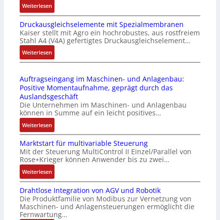
:
Weiterlesen
i
k
I
e
m
Druckausgleichselemente mit Spezialmembranen
E
-
o
Kaiser stellt mit Agro ein hochrobustes, aus rostfreiem
C
P
d
Stahl A4 (V4A) gefertigtes Druckausgleichselement…
6
C
u
2
:
Weiterlesen
l
l
4
D
ä
e
4
r
s
b
Auftragseingang im Maschinen- und Anlagenbau:
3
u
s
r
Positive Momentaufnahme, geprägt durch das
-
c
t
i
Auslandsgeschäft
Z
k
s
n
Die Unternehmen im Maschinen- und Anlagenbau
e
a
i
g
können in Summe auf ein leicht positives…
r
u
c
e
:
Weiterlesen
t
s
h
n
A
i
g
f
4
Marktstart für multivariable Steuerung
u
f
l
l
G
Mit der Steuerung MultiControl II Einzel/Parallel von
f
i
e
e
u
Rose+Krieger können Anwender bis zu zwei…
t
z
i
x
n
r
:
Weiterlesen
i
c
i
d
a
M
e
h
b
5
Drahtlose Integration von AGV und Robotik
g
a
r
s
e
G
Die Produktfamilie von Modibus zur Vernetzung von
s
r
u
e
l
a
Maschinen- und Anlagensteuerungen ermöglicht die
e
k
n
l
f
u
Fernwartung…
i
t
g
e