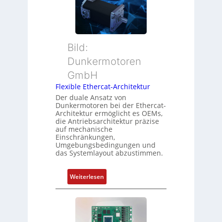
e
a
i
r
n
t
M
d
i
u
s
o
t
ü
Bild:
n
t
b
Dunkermotoren
s
e
e
m
GmbH
r
r
e
t
Flexible Ethercat-Architektur
w
s
y
a
Der duale Ansatz von
s
Dunkermotoren bei der Ethercat-
p
c
Architektur ermöglicht es OEMs,
u
s
h
die Antriebsarchitektur präzise
n
o
u
auf mechanische
g
r
Einschränkungen,
n
Umgebungsbedingungen und
u
g
g
das Systemlayout abzustimmen.
n
t
d
f
:
Z
Weiterlesen
ü
F
u
r
l
s
m
e
t
e
x
a
h