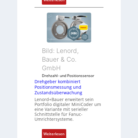
D
r
e
h
g
e
b
Bild: Lenord,
e
r
Bauer & Co.
k
GmbH
o
Drehzahl- und Positionssensor
m
Drehgeber kombiniert
b
Positionsmessung und
i
Zustandsüberwachung
n
Lenord+Bauer erweitert sein
i
Portfolio digitaler MiniCoder um
eine Variante mit serieller
e
Schnittstelle für Fanuc-
r
Umrichtersysteme.
t
P
:
Weiterlesen
o