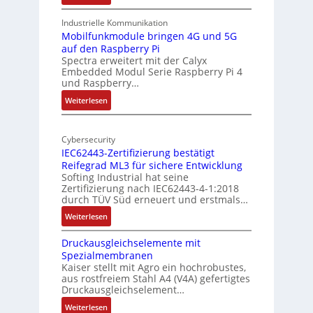
-
t
1
A
u
9
Industrielle Kommunikation
I
r
-
Mobilfunkmodule bringen 4G und 5G
a
auf den Raspberry Pi
Z
Spectra erweitert mit der Calyx
n
o
Embedded Modul Serie Raspberry Pi 4
l
d
und Raspberry…
l
e
:
Weiterlesen
-
r
M
I
E
o
n
d
Cybersecurity
b
d
g
IEC62443-Zertifizierung bestätigt
i
u
e
Reifegrad ML3 für sichere Entwicklung
l
s
Softing Industrial hat seine
f
t
Zertifizierung nach IEC62443-4-1:2018
u
r
durch TÜV Süd erneuert und erstmals…
n
i
:
Weiterlesen
k
e
I
m
-
Druckausgleichselemente mit
E
o
P
Spezialmembranen
C
d
C
Kaiser stellt mit Agro ein hochrobustes,
6
u
l
aus rostfreiem Stahl A4 (V4A) gefertigtes
2
l
ä
Druckausgleichselement…
4
e
s
:
Weiterlesen
4
b
s