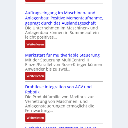
D
3
r
t
r
-
i
s
Auftragseingang im Maschinen- und
u
Z
n
i
Anlagenbau: Positive Momentaufnahme,
c
e
g
c
geprägt durch das Auslandsgeschäft
k
r
e
h
Die Unternehmen im Maschinen- und
a
t
Anlagenbau können in Summe auf ein
n
f
u
i
leicht positives…
4
l
s
f
G
e
:
Weiterlesen
g
i
u
x
A
l
z
n
i
Marktstart für multivariable Steuerung
u
e
i
Mit der Steuerung MultiControl II
d
b
f
i
e
Einzel/Parallel von Rose+Krieger können
5
e
t
c
Anwender bis zu zwei…
r
G
l
r
h
u
a
:
Weiterlesen
f
a
s
n
u
M
ü
g
e
g
Drahtlose Integration von AGV und
f
a
r
s
l
b
Robotik
d
r
d
e
e
e
Die Produktfamilie von Modibus zur
e
k
i
i
m
Vernetzung von Maschinen- und
s
n
t
e
n
Anlagensteuerungen ermöglicht die
e
t
R
s
A
g
Fernwartung…
n
ä
a
t
n
a
t
:
Weiterlesen
t
s
a
w
n
e
D
i
p
r
e
g
m