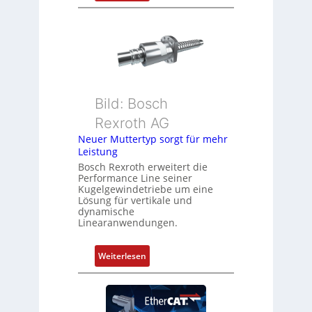
D
s
r
i
e
t
h
i
g
o
e
n
b
s
Bild: Bosch
e
m
Rexroth AG
r
e
k
Neuer Muttertyp sorgt für mehr
s
Leistung
o
s
m
Bosch Rexroth erweitert die
u
Performance Line seiner
b
n
Kugelgewindetriebe um eine
i
g
Lösung für vertikale und
n
dynamische
u
Linearanwendungen.
i
n
e
d
r
:
Weiterlesen
Z
t
N
u
P
e
s
o
u
t
s