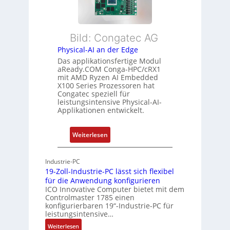
i
n
r
b
d
L
l
s
e
Bild: Congatec AG
e
ü
i
Physical-AI an der Edge
E
b
s
Das applikationsfertige Modul
t
e
t
aReady.COM Conga-HPC/cRX1
h
r
u
mit AMD Ryzen AI Embedded
e
w
n
X100 Series Prozessoren hat
r
Congatec speziell für
a
g
leistungsintensive Physical-AI-
c
c
Applikationen entwickelt.
a
h
t
u
:
Weiterlesen
-
n
P
A
g
h
r
Industrie-PC
y
c
19-Zoll-Industrie-PC lässt sich flexibel
s
h
für die Anwendung konfigurieren
i
ICO Innovative Computer bietet mit dem
i
Controlmaster 1785 einen
c
t
konfigurierbaren 19“-Industrie-PC für
a
e
leistungsintensive…
l
k
:
Weiterlesen