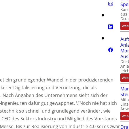
Spe
Kais
aus 
Dru
Weit
Auf
Anl
Mom
Aus
Die
Anl
leic
Weit
det ein grundlegender Wandel in der produzierenden
ärkerer Digitalisierung und Vernetzung, die als
Mar
Ste
n. Nach Angaben des Unternehmens sieht sich der
Mit 
-Ingenieuren dafür gut gewappnet. \“Noch nie hat sich
Einz
Anw
stechnik so schnell und grundlegend verändert wie
Weit
, CEO des Sektors Industry und Mitglied des Vorstands
sse. Bis zur Realisierung von Industrie 4.0 sei es zwar
Dra