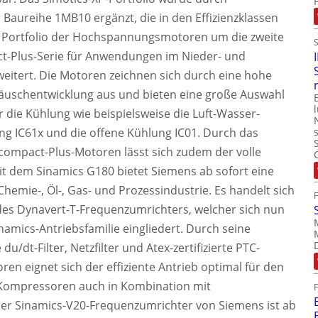
Baureihe 1MB10 ergänzt, die in den Effizienzklassen
Das Portfolio der Hochspannungsmotoren um die zweite
t-Plus-Serie für Anwendungen im Nieder- und
eitert. Die Motoren zeichnen sich durch eine hohe
räuschentwicklung aus und bieten eine große Auswahl
 die Kühlung wie beispielsweise die Luft-Wasser-
ung IC61x und die offene Kühlung IC01. Durch das
-compact-Plus-Motoren lässt sich zudem der volle
it dem Sinamics G180 bietet Siemens ab sofort eine
Chemie-, Öl-, Gas- und Prozessindustrie. Es handelt sich
des Dynavert-T-Frequenzumrichters, welcher sich nun
inamics-Antriebsfamilie eingliedert. Durch seine
u/dt-Filter, Netzfilter und Atex-zertifizierte PTC-
ren eignet sich der effiziente Antrieb optimal für den
 Kompressoren auch in Kombination mit
er Sinamics-V20-Frequenzumrichter von Siemens ist ab