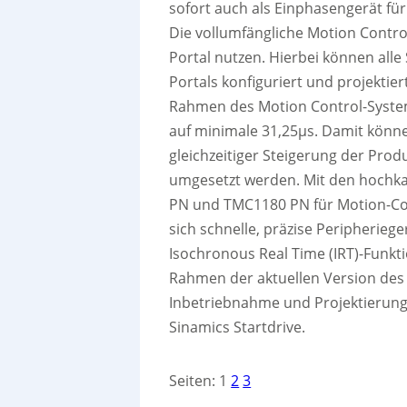
sofort auch als Einphasengerät fü
Die vollumfängliche Motion Control
Portal nutzen. Hierbei können all
Portals konfiguriert und projekti
Rahmen des Motion Control-System
auf minimale 31,25µs. Damit könn
gleichzeitiger Steigerung der Prod
umgesetzt werden. Mit den hochk
PN und TMC1180 PN für Motion-Co
sich schnelle, präzise Peripherieg
Isochronous Real Time (IRT)-Funkt
Rahmen der aktuellen Version des 
Inbetriebnahme und Projektierung
Sinamics Startdrive.
Seiten:
1
2
3