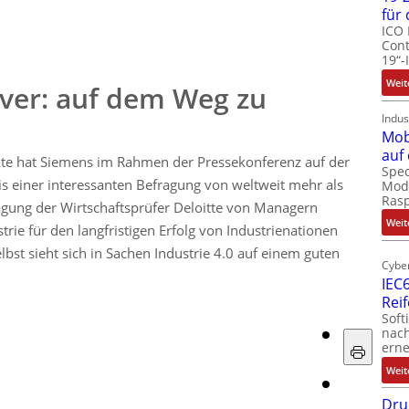
für
ICO 
Cont
19“-
Weit
ver: auf dem Weg zu
Indus
Mob
auf
kte hat Siemens im Rahmen der Pressekonferenz auf der
Spec
 einer interessanten Befragung von weltweit mehr als
Modu
Ras
agung der Wirtschaftsprüfer Deloitte von Managern
Weit
trie für den langfristigen Erfolg von Industrienationen
bst sieht sich in Sachen Industrie 4.0 auf einem guten
Cyber
IEC6
Rei
Soft
nach
erne
Weit
Dru