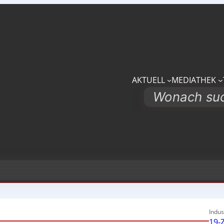
AKTUELL
MEDIATHEK
Search
Indus
19-Z