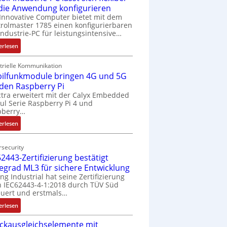
 die Anwendung konfigurieren
Innovative Computer bietet mit dem
rolmaster 1785 einen konfigurierbaren
Industrie-PC für leistungsintensive…
:
erlesen
1
9
trielle Kommunikation
ilfunkmodule bringen 4G und 5G
-
Z
 den Raspberry Pi
o
tra erweitert mit der Calyx Embedded
l Serie Raspberry Pi 4 und
l
pberry…
l
-
:
erlesen
I
M
n
o
security
d
b
2443-Zertifizierung bestätigt
u
i
fegrad ML3 für sichere Entwicklung
s
l
ing Industrial hat seine Zertifizierung
t
f
 IEC62443-4-1:2018 durch TÜV Süd
r
u
uert und erstmals…
i
n
:
erlesen
e
k
I
-
m
ckausgleichselemente mit
E