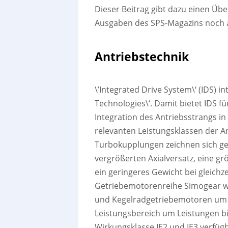
Dieser Beitrag gibt dazu einen Übe
Ausgaben des SPS-Magazins noch a
Antriebstechnik
\’Integrated Drive System\‘ (IDS) in
Technologies\‘. Damit bietet IDS f
Integration des Antriebsstrangs in 
relevanten Leistungsklassen der A
Turbokupplungen zeichnen sich g
vergrößerten Axialversatz, eine 
ein geringeres Gewicht bei gleich
Getriebemotorenreihe Simogear w
und Kegelradgetriebemotoren um
Leistungsbereich um Leistungen bi
Wirkungsklasse IE2 und IE3 verfüg