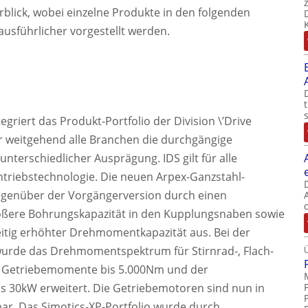
rblick, wobei einzelne Produkte in den folgenden
usführlicher vorgestellt werden.
tegriert das Produkt-Portfolio der Division \’Drive
ür weitgehend alle Branchen die durchgängige
unterschiedlicher Ausprägung. IDS gilt für alle
ntriebstechnologie. Die neuen Arpex-Ganzstahl-
egenüber der Vorgängerversion durch einen
größere Bohrungskapazität in den Kupplungsnaben sowie
zeitig erhöhter Drehmomentkapazität aus. Bei der
urde das Drehmomentspektrum für Stirnrad-, Flach-
 Getriebemomente bis 5.000Nm und der
s 30kW erweitert. Die Getriebemotoren sind nun in
bar. Das Simotics-XP-Portfolio wurde durch