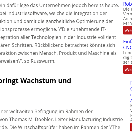
Rob
in dafür lege das Unternehmen jedoch bereits heute.
Die 
bei Industriesoftware, welche die Integration der
Ver
Anla
ktion und damit die ganzheitliche Optimierung der
Fer
ionsprozesse ermögliche. \“Die zunehmende IT-
Weit
ration aller Technologien in der Industrie vollzieht
Ein
onären Schritten. Rückblickend betrachtet könnte sich
CNC
nteraktion zwischen Mensch, Produkt und Maschine als
Leno
digi
 erweisen\“, so Russwurm.
seri
Weit
g bringt Wachstum und
einer weltweiten Befragung im Rahmen der
von Thomas M. Doebler, Leiter Manufacturing Industrie
rde. Die Wirtschaftsprüfer haben im Rahmen der \’The