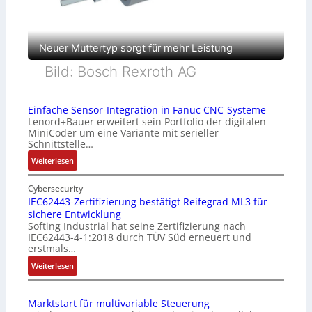
Neuer Muttertyp sorgt für mehr Leistung
Bild: Bosch Rexroth AG
Einfache Sensor-Integration in Fanuc CNC-Systeme
Lenord+Bauer erweitert sein Portfolio der digitalen
MiniCoder um eine Variante mit serieller
Schnittstelle…
:
Weiterlesen
E
i
Cybersecurity
n
IEC62443-Zertifizierung bestätigt Reifegrad ML3 für
sichere Entwicklung
f
Softing Industrial hat seine Zertifizierung nach
a
IEC62443-4-1:2018 durch TÜV Süd erneuert und
c
erstmals…
h
:
Weiterlesen
e
I
S
E
e
Marktstart für multivariable Steuerung
C
n