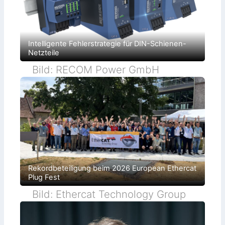
Intelligente Fehlerstrategie für DIN-Schienen-
Netzteile
Bild: RECOM Power GmbH
Rekordbeteiligung beim 2026 European Ethercat
Plug Fest
Bild: Ethercat Technology Group