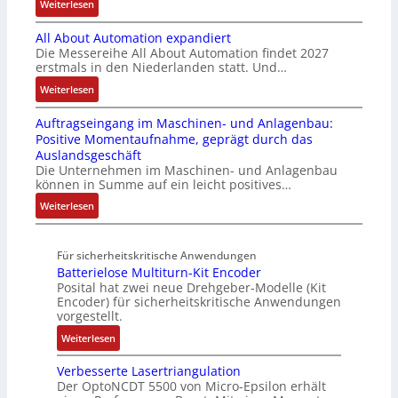
:
Weiterlesen
u
a
i
ä
C
B
c
t
a
t
-
All About Automation expandiert
i
h
i
b
i
S
Die Messereihe All About Automation findet 2027
s
t
o
l
g
erstmals in den Niederlanden statt. Und…
y
2
S
n
e
t
s
0
:
Weiterlesen
t
v
S
R
t
3
A
r
o
t
e
e
Auftragseingang im Maschinen- und Anlagenbau:
6
l
u
n
e
i
m
Positive Momentaufnahme, geprägt durch das
f
l
k
A
u
f
e
Auslandsgeschäft
e
A
t
G
e
e
Die Unternehmen im Maschinen- und Anlagenbau
h
b
u
V
r
können in Summe auf ein leicht positives…
g
l
o
r
u
u
r
:
Weiterlesen
e
u
n
n
a
A
n
t
d
g
d
u
4
A
R
M
Für sicherheitskritische Anwendungen
f
,
u
o
L
Batterielose Multiturn-Kit Encoder
t
3
t
b
3
Posital hat zwei neue Drehgeber-Modelle (Kit
r
M
o
o
Encoder) für sicherheitskritische Anwendungen
f
a
i
m
t
vorgestellt.
ü
g
l
a
i
r
:
Weiterlesen
s
l
t
k
s
B
e
i
i
i
Verbesserte Lasertriangulation
a
i
o
o
Der OptoNCDT 5500 von Micro-Epsilon erhält
c
t
n
n
n