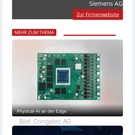
Siemens AG
Zur Firmenwebsite
MEHR ZUM THEMA
Physical-AI an der Edge
Bild: Congatec AG