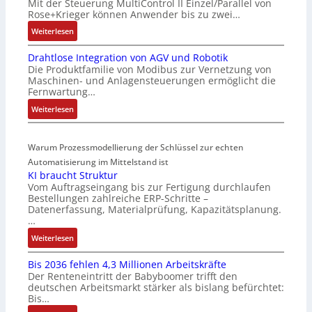
Mit der Steuerung MultiControl II Einzel/Parallel von
6
s
Rose+Krieger können Anwender bis zu zwei…
2
o
:
Weiterlesen
4
r
M
4
-
Drahtlose Integration von AGV und Robotik
a
3
I
Die Produktfamilie von Modibus zur Vernetzung von
r
-
n
Maschinen- und Anlagensteuerungen ermöglicht die
k
Z
t
Fernwartung…
t
e
e
:
Weiterlesen
s
r
g
D
t
t
r
r
a
i
a
Warum Prozessmodellierung der Schlüssel zur echten
a
r
f
t
h
Automatisierung im Mittelstand ist
t
i
i
KI braucht Struktur
t
f
z
o
Vom Auftragseingang bis zur Fertigung durchlaufen
l
ü
i
n
Bestellungen zahlreiche ERP-Schritte –
o
r
e
i
Datenerfassung, Materialprüfung, Kapazitätsplanung.
s
m
r
n
…
e
u
u
F
:
Weiterlesen
I
l
n
a
K
n
t
g
n
Bis 2036 fehlen 4,3 Millionen Arbeitskräfte
I
t
i
b
u
Der Renteneintritt der Babyboomer trifft den
b
e
v
e
c
deutschen Arbeitsmarkt stärker als bislang befürchtet:
r
g
a
Bis…
s
C
a
r
r
t
N