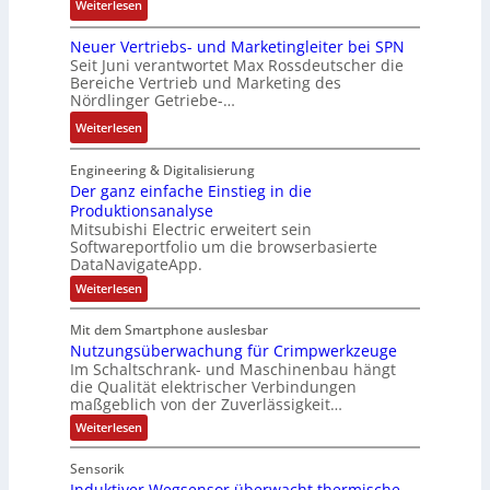
:
Weiterlesen
s
d
g
c
e
D
t
e
u
o
n
Neuer Vertriebs- und Marketingleiter bei SPN
a
e
r
l
d
b
Seit Juni verantwortet Max Rossdeutscher die
s
m
F
a
e
Bereiche Vertrieb und Marketing des
a
s
t
a
t
Nördlinger Getriebe-…
r
u
a
e
b
i
:
:
Weiterlesen
u
c
r
o
P
N
l
h
i
n
o
e
Engineering & Digitalisierung
t
n
k
s
u
Der ganz einfache Einstieg in die
S
i
i
Produktionsanalyse
e
y
k
Mitsubishi Electric erweitert sein
t
r
s
-
Softwareportfolio um die browserbasierte
i
V
t
G
DataNavigateApp.
v
e
è
e
:
Weiterlesen
e
r
m
s
D
M
t
e
e
c
Mit dem Smartphone auslesbar
o
r
r
s
h
Nutzungsüberwachung für Crimpwerkzeuge
g
m
i
:
ä
a
Im Schaltschrank- und Maschinenbau hängt
e
e
Q
n
f
die Qualität elektrischer Verbindungen
z
n
b
2
maßgeblich von der Zuverlässigkeit…
t
e
t
s
-
s
i
:
Weiterlesen
a
-
n
E
N
f
f
u
u
u
r
ü
Sensorik
a
t
f
n
g
h
c
Induktiver Wegsensor überwacht thermische
z