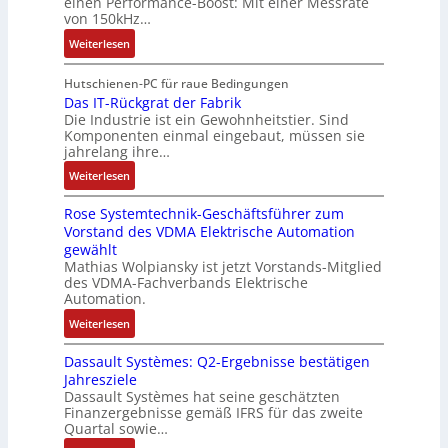
einen Performance-Boost: Mit einer Messrate
h
t
g
e
e
von 150kHz…
e
e
a
n
x
:
r
Weiterlesen
r
n
A
p
V
e
i
g
r
a
e
E
Hutschienen-PC für raue Bedingungen
e
i
b
n
r
Das IT-Rückgrat der Fabrik
n
l
m
e
d
Die Industrie ist ein Gewohnheitstier. Sind
b
t
o
M
i
i
Komponenten einmal eingebaut, müssen sie
e
w
s
a
t
e
jahrelang ihre…
s
i
e
s
s
r
:
s
Weiterlesen
c
M
c
k
t
D
e
k
u
h
r
Rose Systemtechnik-Geschäftsführer zum
a
r
l
l
i
ä
Vorstand des VDMA Elektrische Automation
s
t
u
t
n
f
gewählt
I
e
n
i
e
t
Mathias Wolpiansky ist jetzt Vorstands-Mitglied
T
L
g
t
n
e
des VDMA-Fachverbands Elektrische
-
a
u
-
Automation.
R
s
r
u
:
Weiterlesen
ü
e
n
n
R
c
r
-
d
Dassault Systèmes: Q2-Ergebnisse bestätigen
o
k
t
K
A
Jahresziele
s
g
r
i
n
Dassault Systèmes hat seine geschätzten
e
r
i
t
l
Finanzergebnisse gemäß IFRS für das zweite
S
a
a
E
Quartal sowie…
a
y
t
n
n
g