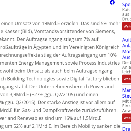
Spe
Kais
aus 
Dru
 einen Umsatz von 19Mrd.E erzielen. Das sind 5% mehr
Weit
oe Kaeser (Bild), Vorstandsvorsitzender von Siemens,
ekannt. Der Auftragseingang stieg um 7% auf
Auf
Anl
 Großaufträge in Ägypten und im Vereinigten Königreich
Mom
rechnungseffekte stieg der Auftragseingang um 10%
Aus
gmenten Energy Management sowie Process Industries
Die
Anl
sowohl beim Umsatz als auch beim Auftragseingang
leic
ch Building Technologies sowie Digital Factory blieben
Weit
ingang stabil. Der Unternehmensbereich Power and
Mar
 von 3,9Mrd.E (+27% ggü. Q2/2105) und einen
Ste
Mit 
 ggü. Q2/2015). Der starke Anstieg ist vor allem auf
Einz
1Mrd.E für Gas- und Dampfkraftwerke zurückzuführen.
Anw
er and Renewables sind um 16% auf 1,5Mrd.E
Weit
eg um 52% auf 2,1Mrd.E. Im Bereich Mobility sanken die
Dra