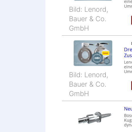
eine
Umr
Bild: Lenord,
Bauer & Co.
GmbH
Dre
Zu
Len
eine
Umr
Bild: Lenord,
Bauer & Co.
GmbH
Neu
Bos
Kug
dyn