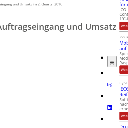
für
eingang und Umsatz im 2. Quartal 2016
ICO 
Cont
19“-
 Auftragseingang und Umsatz
Weit
6
Indus
Mob
auf
Spec
Modu
Ras
Weit
Cyber
IEC6
Rei
Soft
nach
erne
Weit
Dru