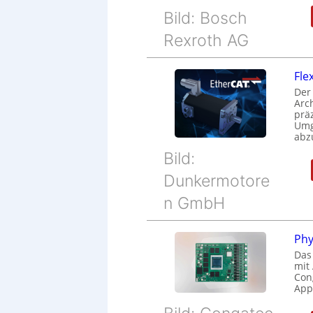
Bild: Bosch
Rexroth AG
Fle
Der
Arc
prä
Umg
abz
Bild:
Dunkermotore
n GmbH
Phy
Das
mit
Cong
Appl