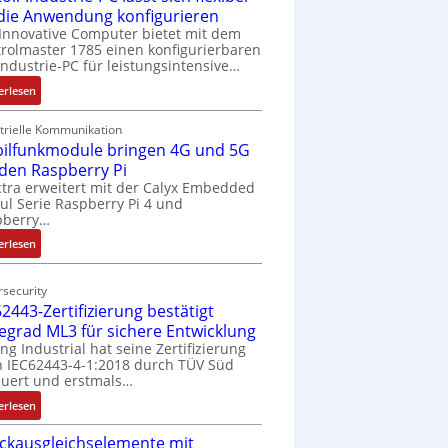
 die Anwendung konfigurieren
Innovative Computer bietet mit dem
rolmaster 1785 einen konfigurierbaren
Industrie-PC für leistungsintensive…
:
erlesen
1
9
trielle Kommunikation
ilfunkmodule bringen 4G und 5G
-
Z
 den Raspberry Pi
o
tra erweitert mit der Calyx Embedded
l Serie Raspberry Pi 4 und
l
pberry…
l
-
:
erlesen
I
M
n
o
security
d
b
2443-Zertifizierung bestätigt
u
i
fegrad ML3 für sichere Entwicklung
s
l
ing Industrial hat seine Zertifizierung
t
f
 IEC62443-4-1:2018 durch TÜV Süd
r
u
uert und erstmals…
i
n
:
erlesen
e
k
I
-
m
ckausgleichselemente mit
E