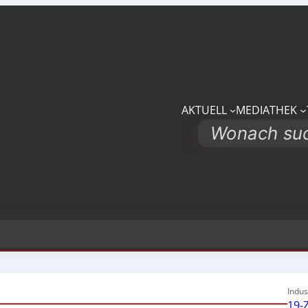
AKTUELL
MEDIATHEK
Search
Indus
19-Z