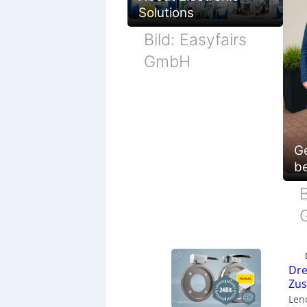
Solutions
Bild: Easyfairs
GmbH
G
be
B
Dre
Zu
Len