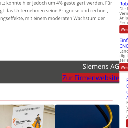
tz konnte hier jedoch um 4% gesteigert werden. Für
Rob
Die 
tigt das Unternehmen seine Prognose und rechnet,
Ver
Anla
gseffekte, mit einem moderaten Wachstum der
Fer
Weit
Ein
CNC
Leno
digi
seri
Siemens AG
Weit
Zur Firmenwebsite