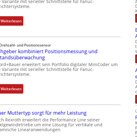
 Variante mit serieller Schnittstelle für Fanuc-
ichtersysteme.
:
Weiterlesen
D
r
e
Drehzahl- und Positionssensor
h
hgeber kombiniert Positionsmessung und
g
standsüberwachung
e
ord+Bauer erweitert sein Portfolio digitaler MiniCoder um
b
 Variante mit serieller Schnittstelle für Fanuc-
e
ichtersysteme.
r
k
:
Weiterlesen
o
D
m
r
b
e
i
er Muttertyp sorgt für mehr Leistung
h
n
ch Rexroth erweitert die Performance Line seiner
g
i
elgewindetriebe um eine Lösung für vertikale und
e
amische Linearanwendungen.
e
b
r