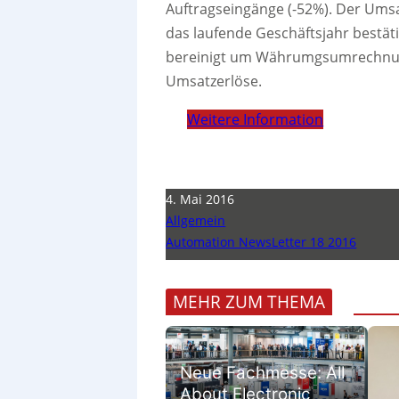
Auftragseingänge (-52%). Der Umsa
das laufende Geschäftsjahr bestä
bereinigt um Währumgsumrechnun
Umsatzerlöse.
Weitere Information
4. Mai 2016
Allgemein
Automation NewsLetter 18 2016
MEHR ZUM THEMA
Neue Fachmesse: All
About Electronic