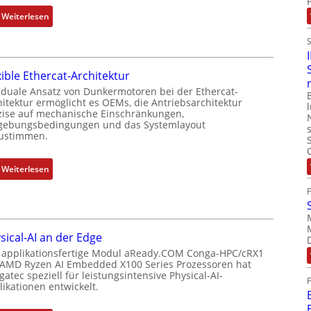
e
t
:
Weiterlesen
r
P
N
k
o
e
o
s
u
m
i
xible Ethercat-Architektur
e
b
t
r
 duale Ansatz von Dunkermotoren bei der Ethercat-
i
i
hitektur ermöglicht es OEMs, die Antriebsarchitektur
M
n
zise auf mechanische Einschränkungen,
o
u
i
ebungsbedingungen und das Systemlayout
n
t
ustimmen.
e
s
t
r
m
e
t
:
Weiterlesen
e
r
P
F
s
t
o
l
s
y
s
e
u
p
i
x
n
s
sical-AI an der Edge
t
i
g
o
 applikationsfertige Modul aReady.COM Conga-HPC/cRX1
i
b
u
 AMD Ryzen AI Embedded X100 Series Prozessoren hat
r
o
l
atec speziell für leistungsintensive Physical-AI-
n
g
n
e
ikationen entwickelt.
d
t
s
E
Z
f