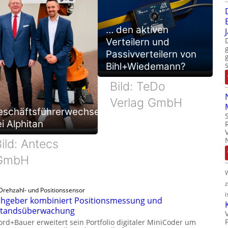
… den aktiven
Verteilern und
Passivverteilern von
Bihl+Wiedemann?
Bild: TeDo
Verlag GmbH
eschäftsführerwechsel
i Alphitan
ild: Antecs
GmbH
Drehzahl- und Positionssensor
i
hgeber kombiniert Positionsmessung und
standsüberwachung
ord+Bauer erweitert sein Portfolio digitaler MiniCoder um