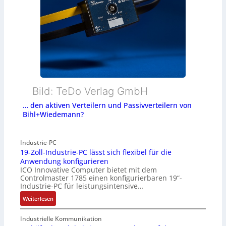
Bild: TeDo Verlag GmbH
… den aktiven Verteilern und Passivverteilern von
Bihl+Wiedemann?
Industrie-PC
19-Zoll-Industrie-PC lässt sich flexibel für die
Anwendung konfigurieren
ICO Innovative Computer bietet mit dem
Controlmaster 1785 einen konfigurierbaren 19“-
Industrie-PC für leistungsintensive…
:
Weiterlesen
1
9
Industrielle Kommunikation