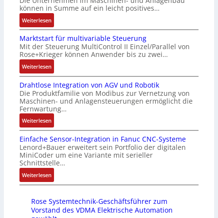
Die Unternehmen im Maschinen- und Anlagenbau
e
a
i
g
können in Summe auf ein leicht positives…
r
u
c
e
:
Weiterlesen
t
s
h
n
A
i
g
f
4
Marktstart für multivariable Steuerung
u
f
l
l
G
Mit der Steuerung MultiControl II Einzel/Parallel von
f
i
e
e
u
Rose+Krieger können Anwender bis zu zwei…
t
z
i
x
n
r
:
Weiterlesen
i
c
i
d
a
M
e
h
b
5
Drahtlose Integration von AGV und Robotik
g
a
r
s
e
G
Die Produktfamilie von Modibus zur Vernetzung von
s
r
u
e
l
a
Maschinen- und Anlagensteuerungen ermöglicht die
e
k
n
l
f
u
Fernwartung…
i
t
g
e
ü
f
:
Weiterlesen
n
s
b
m
r
d
D
g
t
e
e
d
e
Einfache Sensor-Integration in Fanuc CNC-Systeme
r
a
a
s
n
i
n
Lenord+Bauer erweitert sein Portfolio der digitalen
a
n
r
t
t
e
R
MiniCoder um eine Variante mit serieller
h
g
t
ä
e
A
Schnittstelle…
a
t
i
f
t
m
n
s
:
Weiterlesen
l
m
ü
i
i
w
p
E
o
M
r
g
t
e
b
i
s
a
m
t
S
n
e
Rose Systemtechnik-Geschäftsführer zum
n
e
s
u
R
p
d
r
Vorstand des VDMA Elektrische Automation
f
I
c
l
e
e
u
r