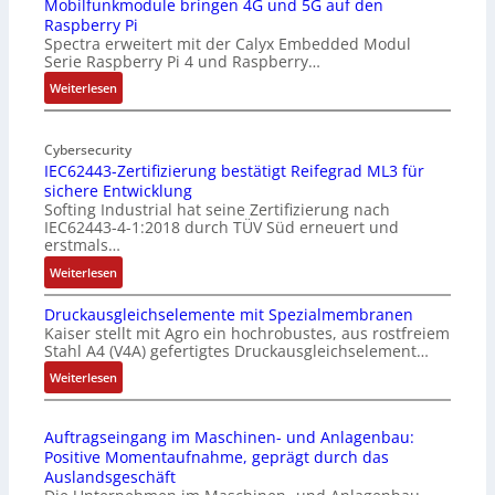
-
Mobilfunkmodule bringen 4G und 5G auf den
Raspberry Pi
Z
Spectra erweitert mit der Calyx Embedded Modul
o
Serie Raspberry Pi 4 und Raspberry…
l
l
:
Weiterlesen
-
M
I
o
n
Cybersecurity
b
IEC62443-Zertifizierung bestätigt Reifegrad ML3 für
d
i
sichere Entwicklung
u
l
Softing Industrial hat seine Zertifizierung nach
s
f
IEC62443-4-1:2018 durch TÜV Süd erneuert und
t
u
erstmals…
r
n
:
Weiterlesen
i
k
I
e
m
Druckausgleichselemente mit Spezialmembranen
E
-
o
Kaiser stellt mit Agro ein hochrobustes, aus rostfreiem
C
P
d
Stahl A4 (V4A) gefertigtes Druckausgleichselement…
6
C
u
2
:
Weiterlesen
l
l
4
D
ä
e
4
r
s
b
Auftragseingang im Maschinen- und Anlagenbau:
3
u
s
r
Positive Momentaufnahme, geprägt durch das
-
c
t
i
Auslandsgeschäft
Z
k
s
n