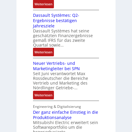
c
t
i
:
Weiterlesen
a
k
r
t
R
g
g
i
Dassault Systèmes: Q2-
E
o
e
r
a
Ergebnisse bestätigen
n
s
n
a
n
Jahresziele
c
e
b
t
g
Dassault Systèmes hat seine
o
S
a
d
geschätzten Finanzergebnisse
u
d
y
u
gemäß IFRS für das zweite
e
l
e
s
Quartal sowie…
:
r
a
r
t
P
F
:
t
Weiterlesen
e
o
a
D
i
m
s
b
Neuer Vertriebs- und
a
o
t
i
r
Marketingleiter bei SPN
s
n
e
t
Seit Juni verantwortet Max
i
s
c
Rossdeutscher die Bereiche
i
k
a
h
Vertrieb und Marketing des
v
u
Nördlinger Getriebe-…
n
e
l
i
:
Weiterlesen
M
t
k
N
o
S
-
e
m
Engineering & Digitalisierung
y
G
u
Der ganz einfache Einstieg in die
e
s
e
Produktionsanalyse
e
n
t
s
Mitsubishi Electric erweitert sein
r
t
è
Softwareportfolio um die
c
V
a
m
browserbasierte