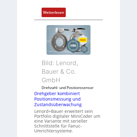
n
ü
g
r
:
Weiterlesen
e
d
D
n
i
r
4
e
e
G
A
h
u
n
g
n
w
e
d
e
b
5
n
Bild: Lenord,
e
G
d
r
Bauer & Co.
a
u
k
u
GmbH
n
o
f
g
Drehzahl- und Positionssensor
m
d
k
Drehgeber kombiniert
b
e
o
Positionsmessung und
i
n
Zustandsüberwachung
n
n
R
Lenord+Bauer erweitert sein
f
i
Portfolio digitaler MiniCoder um
a
i
eine Variante mit serieller
e
s
g
Schnittstelle für Fanuc-
r
p
Umrichtersysteme.
u
t
b
r