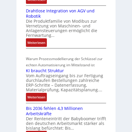
4
s
-
M
o
3
I
t
Drahtlose Integration von AGV und
a
s
-
n
a
Robotik
r
Z
i
t
n
Die Produktfamilie von Modibus zur
k
e
e
t
Vernetzung von Maschinen- und
d
t
r
g
Anlagensteuerungen ermöglicht die
i
s
s
t
Fernwartung…
r
o
ü
t
i
a
:
Weiterlesen
n
a
b
f
t
D
s
r
e
i
i
r
m
t
r
z
o
Warum Prozessmodellierung der Schlüssel zur
a
f
e
i
w
n
h
echten Automatisierung im Mittelstand ist
ü
s
e
i
a
KI braucht Struktur
t
r
s
r
n
Vom Auftragseingang bis zur Fertigung
c
l
m
u
u
durchlaufen Bestellungen zahlreiche
F
o
h
u
ERP-Schritte – Datenerfassung,
n
a
n
s
u
l
Materialprüfung, Kapazitätsplanung.…
g
n
g
e
n
t
b
u
:
Weiterlesen
I
u
i
g
e
c
K
n
n
v
s
Bis 2036 fehlen 4,3 Millionen
C
I
t
d
a
Arbeitskräfte
t
N
b
e
Z
r
Der Renteneintritt der Babyboomer trifft
ä
C
r
g
i
den deutschen Arbeitsmarkt stärker als
u
t
-
a
r
bislang befürchtet: Bis…
a
s
i
S
u
a