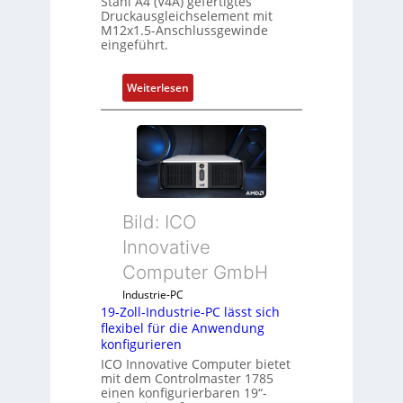
Stahl A4 (V4A) gefertigtes
Druckausgleichselement mit
M12x1.5-Anschlussgewinde
eingeführt.
:
Weiterlesen
D
r
u
c
k
a
Bild: ICO
u
s
Innovative
g
Computer GmbH
l
e
Industrie-PC
19-Zoll-Industrie-PC lässt sich
i
flexibel für die Anwendung
c
konfigurieren
h
ICO Innovative Computer bietet
s
mit dem Controlmaster 1785
e
einen konfigurierbaren 19“-