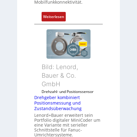
Mobilfunkkonnektivität.
-
a
P
n
:
Weiterlesen
C
e
M
l
n
o
ä
b
s
i
s
l
t
f
s
u
i
Bild: Lenord,
n
c
k
Bauer & Co.
h
m
f
GmbH
o
l
Drehzahl- und Positionssensor
d
e
Drehgeber kombiniert
u
x
Positionsmessung und
l
i
Zustandsüberwachung
e
b
Lenord+Bauer erweitert sein
b
e
Portfolio digitaler MiniCoder um
eine Variante mit serieller
r
l
Schnittstelle für Fanuc-
i
f
Umrichtersysteme.