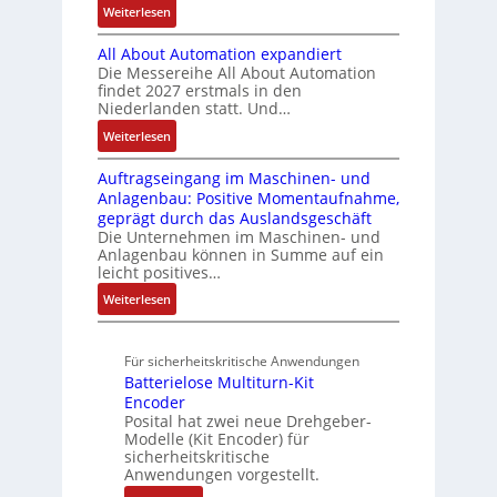
b
:
Weiterlesen
g
t
y
c
t
l
B
t
s
a
h
i
e
All About Automation expandiert
i
R
t
t
n
o
S
Die Messereihe All About Automation
s
e
e
S
d
n
findet 2027 erstmals in den
t
2
i
m
t
v
s
Niederlanden statt. Und…
e
0
f
e
r
o
ü
u
:
Weiterlesen
3
e
u
n
b
e
A
6
g
k
A
r
Auftragseingang im Maschinen- und
e
l
f
r
t
G
Anlagenbau: Positive Momentaufnahme,
u
l
r
e
a
u
V
geprägt durch das Auslandsgeschäft
n
A
h
w
d
r
u
Die Unternehmen im Maschinen- und
g
b
l
M
a
Anlagenbau können in Summe auf ein
n
o
e
L
c
leicht positives…
d
u
n
3
h
R
:
Weiterlesen
t
4
f
o
u
A
A
,
ü
b
n
u
u
3
r
o
Für sicherheitskritische Anwendungen
f
g
t
M
s
t
Batterielose Multiturn-Kit
t
o
i
i
i
Encoder
r
m
l
c
Posital hat zwei neue Drehgeber-
k
a
a
l
h
Modelle (Kit Encoder) für
g
t
i
sicherheitskritische
e
s
i
Anwendungen vorgestellt.
o
r
e
o
n