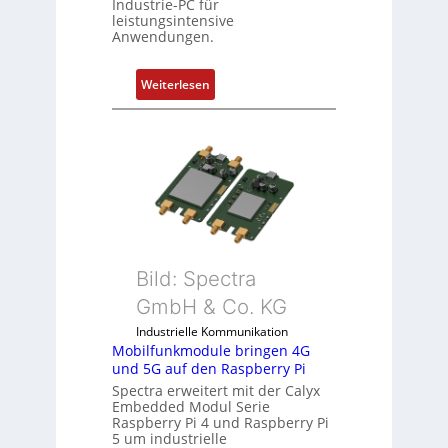
Industrie-PC für
l
leistungsintensive
e
Anwendungen.
m
e
:
Weiterlesen
n
1
t
9
e
-
m
Z
i
o
t
l
S
l
p
-
e
I
Bild: Spectra
z
n
i
GmbH & Co. KG
d
a
Industrielle Kommunikation
u
l
Mobilfunkmodule bringen 4G
s
m
und 5G auf den Raspberry Pi
t
e
Spectra erweitert mit der Calyx
r
m
Embedded Modul Serie
i
Raspberry Pi 4 und Raspberry Pi
b
5 um industrielle
e
r