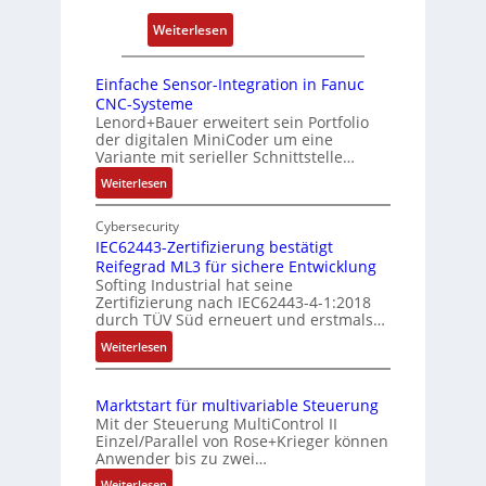
P
e
i
:
Weiterlesen
o
r
e
D
s
r
r
r
i
Einfache Sensor-Integration in Fanuc
y
e
e
CNC-Systeme
t
P
n
h
Lenord+Bauer erweitert sein Portfolio
i
i
der digitalen MiniCoder um eine
g
o
Variante mit serieller Schnittstelle…
e
n
:
Weiterlesen
b
s
E
e
m
i
Cybersecurity
r
e
n
IEC62443-Zertifizierung bestätigt
k
s
Reifegrad ML3 für sichere Entwicklung
f
o
Softing Industrial hat seine
s
a
Zertifizierung nach IEC62443-4-1:2018
m
c
u
durch TÜV Süd erneuert und erstmals…
b
h
n
:
Weiterlesen
i
e
g
I
S
n
u
E
e
i
n
Marktstart für multivariable Steuerung
C
n
e
Mit der Steuerung MultiControl II
d
6
s
r
Einzel/Parallel von Rose+Krieger können
Z
2
o
Anwender bis zu zwei…
t
u
4
r
P
:
Weiterlesen