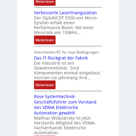
e
:
Weiterlesen
i
n
e
E
B
n
e
n
n
Verbesserte Lasertriangulation
a
g
x
A
Der OptoNCDT 5500 von Micro-
t
t
a
p
Epsilon erhält einen
r
w
t
n
Performance-Boost: Mit einer
a
b
i
e
Messrate von 150kHz…
g
n
e
c
r
i
d
:
Weiterlesen
i
k
i
m
i
V
t
l
e
M
e
e
s
Hutschienen-PC für raue Bedingungen
u
l
a
r
r
Das IT-Rückgrat der Fabrik
k
n
o
s
Die Industrie ist ein
t
b
r
g
s
c
Gewohnheitstier. Sind
e
ä
e
Komponenten einmal eingebaut,
h
s
f
M
müssen sie jahrelang ihre…
i
s
t
u
n
:
Weiterlesen
e
e
l
e
D
r
t
n
Rose Systemtechnik-
a
t
i
Geschäftsführer zum Vorstand
-
s
e
t
des VDMA Elektrische
u
I
L
u
Automation gewählt
n
T
a
r
Mathias Wolpiansky ist jetzt
d
-
s
n
Vorstands-Mitglied des VDMA-
A
R
e
Fachverbands Elektrische
-
n
ü
r
Automation.
K
l