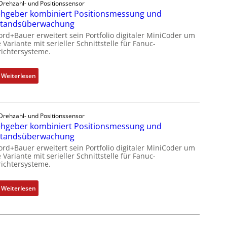
l
Drehzahl- und Positionssensor
p
e
hgeber kombiniert Positionsmessung und
f
e
-
standsüberwachung
u
z
P
n
ord+Bauer erweitert sein Portfolio digitaler MiniCoder um
i
C
 Variante mit serieller Schnittstelle für Fanuc-
k
a
ichtersysteme.
l
m
l
ä
o
m
s
:
Weiterlesen
d
e
s
D
u
m
t
r
l
b
s
e
e
r
i
Drehzahl- und Positionssensor
h
b
a
hgeber kombiniert Positionsmessung und
c
g
r
n
standsüberwachung
h
e
i
e
f
ord+Bauer erweitert sein Portfolio digitaler MiniCoder um
b
n
n
 Variante mit serieller Schnittstelle für Fanuc-
l
e
g
ichtersysteme.
e
r
e
x
k
n
:
Weiterlesen
i
o
4
D
b
m
G
r
e
b
u
e
l
i
n