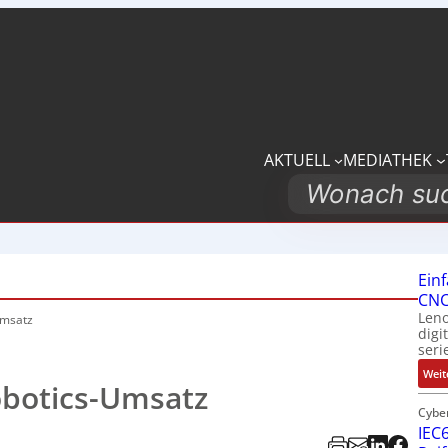
AKTUELL
MEDIATHEK
Search
Ein
CNC
Leno
Umsatz
digi
seri
Weit
Robotics-Umsatz
Cybe
IEC6