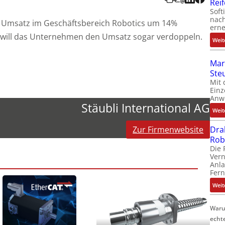
Rei
Soft
nach
en Umsatz im Geschäftsbereich Robotics um 14%
erne
0 will das Unternehmen den Umsatz sogar verdoppeln.
Weit
Mar
Ste
Mit 
Einz
Anw
Stäubli International AG
Weit
Zur Firmenwebsite
Dra
Rob
Die 
Ver
Anla
Fer
Weit
Waru
echt