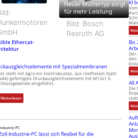
KI 
Neuer Muttertyp sorgt
Vom 
für mehr Leistung
ild:
durc
Schr
Dunkermotoren
Bild: Bosch
Mate
GmbH
Weit
Rexroth AG
xible Ethercat-
Bis 
Arb
hitektur
Der 
den 
bisl
ckausgleichselemente mit Spezialmembranen
Weit
er stellt mit Agro ein hochrobustes, aus rostfreiem Stahl
(V4A) gefertigtes Druckausgleichselement mit M12x1.5-
All
chlussgewinde eingeführt.
Die 
find
stat
:
Weiterlesen
D
Weit
r
Auf
u
Anl
c
Industrie-PC
Mom
k
Zoll-Industrie-PC lässt sich flexibel für die
Aus
a