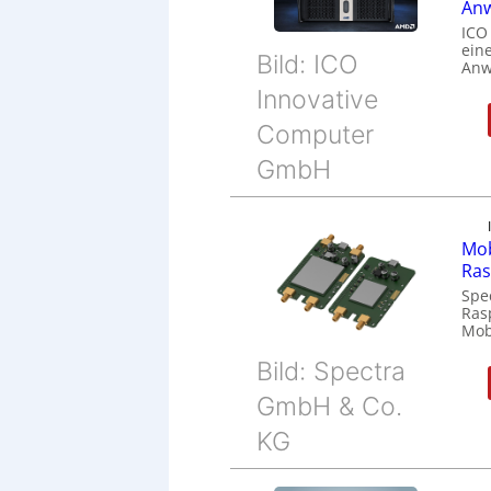
Anw
ICO
eine
Bild: ICO
Anw
Innovative
Computer
GmbH
Mob
Ras
Spe
Ras
Mob
Bild: Spectra
GmbH & Co.
KG