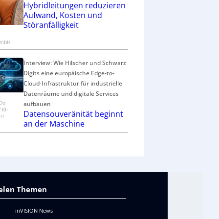
c
Hybridleitungen reduzieren
h
Aufwand, Kosten und
ä
Störanfälligkeit
f
.
t
GmbH
Interview: Wie Hilscher und Schwarz
Digits eine europäische Edge-to-
Cloud-Infrastruktur für industrielle
Datenräume und digitale Services
aufbauen
eDo
/ KI-
Datensouveränität beginnt
rt
an der Maschine
vielen Themen
inVISION News