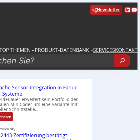
Linke
Yo
Newsletter
TOP THEMEN
PRODUKT-DATENBANK
SERVICES
KONTAKT
fache Sensor-Integration in Fanuc
-Systeme
rd+Bauer erweitert sein Portfolio der
talen MiniCoder um eine Variante mit
eller Schnittstelle…
:
erlesen
E
i
rsecurity
2443-Zertifizierung bestätigt
n