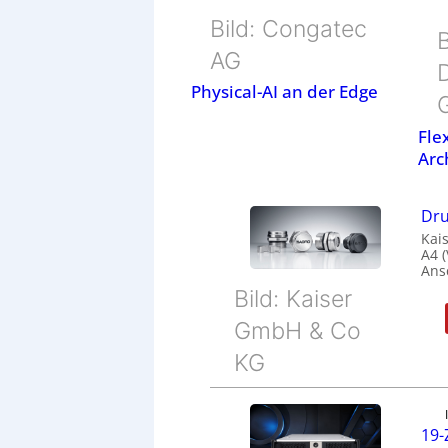
Bild: Congatec
B
AG
Physical-AI an der Edge
Fle
Arc
Dru
Kais
A4 
Ans
Bild: Kaiser
GmbH & Co
KG
19-