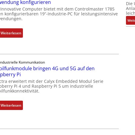
endung konfigurieren
Die
u
Anl
 Innovative Computer bietet mit dem Controlmaster 1785
s
leic
n konfigurierbaren 19“-Industrie-PC für leistungsintensive
g
endungen.
Weit
l
e
:
Weiterlesen
i
1
c
9
h
-
s
Z
e
Industrielle Kommunikation
o
ilfunkmodule bringen 4G und 5G auf den
l
l
pberry Pi
e
l
ctra erweitert mit der Calyx Embedded Modul Serie
m
-
pberry Pi 4 und Raspberry Pi 5 um industrielle
e
I
ilfunkkonnektivität.
n
n
t
d
:
Weiterlesen
e
u
M
m
s
o
i
t
b
t
r
i
S
i