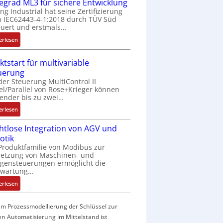
f
fegrad ML3 für sichere Entwicklung
a
ing Industrial hat seine Zertifizierung
 IEC62443-4-1:2018 durch TÜV Süd
c
uert und erstmals…
h
e
:
erlesen
S
I
e
E
ktstart für multivariable
n
C
uerung
s
6
der Steuerung MultiControl II
o
2
el/Parallel von Rose+Krieger können
r
4
ender bis zu zwei…
-
4
:
erlesen
I
3
M
n
-
htlose Integration von AGV und
a
t
Z
otik
r
e
e
Produktfamilie von Modibus zur
k
g
r
netzung von Maschinen- und
t
r
t
gensteuerungen ermöglicht die
s
nwartung…
a
i
t
t
f
:
erlesen
a
i
i
D
r
o
z
r
t
m Prozessmodellierung der Schlüssel zur
n
i
a
f
en Automatisierung im Mittelstand ist
i
e
h
ü