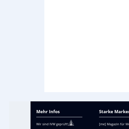
Mehr Infos
Starke Marken
Wir sind IVW geprüft!
[me] Magazin für M