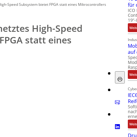
für
High-Speed Subsystem bietet FPGA statt eines Mikrocontrollers
ICO 
Cont
19“-
netztes High-Speed
Weit
FPGA statt eines
Indus
Mob
auf
Spec
Modu
Ras
Weit
Cyber
IEC6
Rei
Soft
nach
erne
Weit
Dru