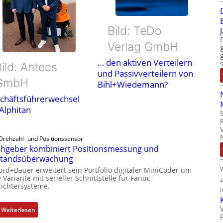
Bild: TeDo
Verlag GmbH
… den aktiven Verteilern
ild: Antecs
und Passivverteilern von
GmbH
Bihl+Wiedemann?
chäftsführerwechsel
 Alphitan
Drehzahl- und Positionssensor
hgeber kombiniert Positionsmessung und
standsüberwachung
ord+Bauer erweitert sein Portfolio digitaler MiniCoder um
 Variante mit serieller Schnittstelle für Fanuc-
ichtersysteme.
i
:
Weiterlesen
D