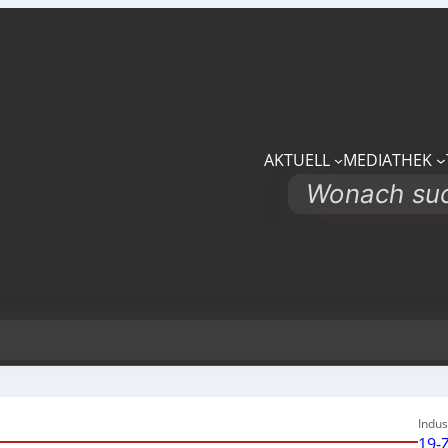
AKTUELL
MEDIATHEK
Search
Indus
19-Z