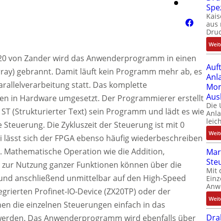
Spe
Kais
aus 
Dru
Weit
X20 von Zander wird das Anwenderprogramm in einen
Auf
ray) gebrannt. Damit läuft kein Programm mehr ab, es
Anl
arallelverarbeitung statt. Das komplette
Mom
Aus
 in Hardware umgesetzt. Der Programmierer erstellt
Die
ST (Strukturierter Text) sein Programm und lädt es wie
Anl
leic
 Steuerung. Die Zykluszeit der Steuerung ist mit 0
Weit
i lässt sich der FPGA ebenso häufig wiederbeschreiben
r. Mathematische Operation wie die Addition,
Mar
Ste
is zur Nutzung ganzer Funktionen können über die
Mit 
 und anschließend unmittelbar auf den High-Speed
Einz
Anw
grierten Profinet-IO-Device (ZX20TP) oder der
Weit
nen die einzelnen Steuerungen einfach in das
Dra
 werden. Das Anwenderprogramm wird ebenfalls über