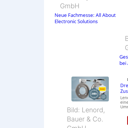
GmbH
Neue Fachmesse: All About
Electronic Solutions
B
Ges
bei
Dre
Zu
Len
eine
Umr
Bild: Lenord,
Bauer & Co.