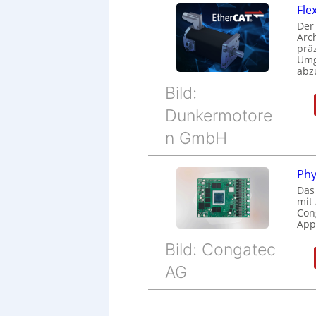
Fle
Der
Arc
prä
Umg
abz
Bild:
Dunkermotore
n GmbH
Phy
Das
mit
Cong
Appl
Bild: Congatec
AG