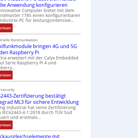
 die Anwendung konfigurieren
Innovative Computer bietet mit dem
rolmaster 1785 einen konfigurierbaren
Industrie-PC für leistungsintensive…
:
erlesen
1
9
trielle Kommunikation
ilfunkmodule bringen 4G und 5G
-
Z
 den Raspberry Pi
o
tra erweitert mit der Calyx Embedded
l Serie Raspberry Pi 4 und
l
pberry…
l
-
:
erlesen
I
M
n
o
security
d
b
2443-Zertifizierung bestätigt
u
i
fegrad ML3 für sichere Entwicklung
s
l
ing Industrial hat seine Zertifizierung
t
f
 IEC62443-4-1:2018 durch TÜV Süd
r
u
uert und erstmals…
i
n
:
erlesen
e
k
I
-
m
ckausgleichselemente mit
E