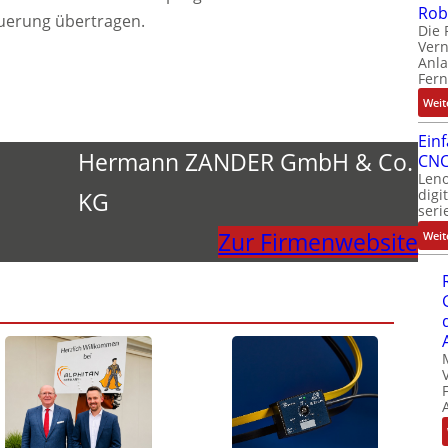
Rob
teuerung übertragen.
Die 
Ver
Anla
Fer
Weit
Ein
Hermann ZANDER GmbH & Co.
CNC
Leno
digi
KG
seri
Zur Firmenwebsite
Weit