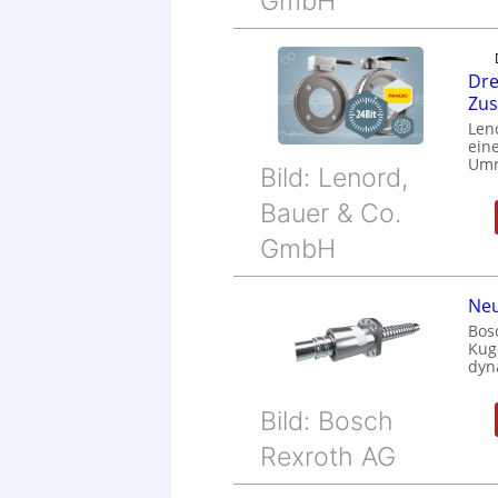
GmbH
Dre
Zu
Len
eine
Umr
Bild: Lenord,
Bauer & Co.
GmbH
Neu
Bos
Kug
dyn
Bild: Bosch
Rexroth AG