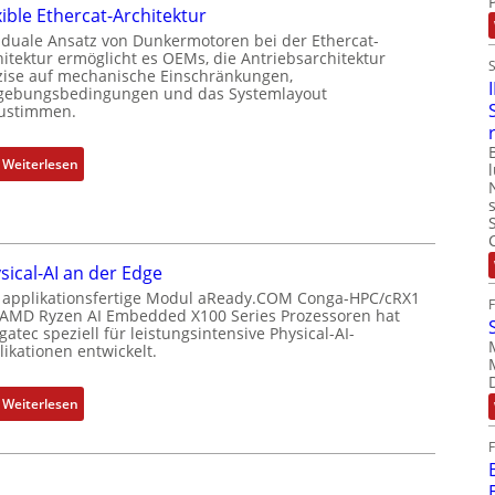
i
xible Ethercat-Architektur
e
b
t
r
 duale Ansatz von Dunkermotoren bei der Ethercat-
i
i
hitektur ermöglicht es OEMs, die Antriebsarchitektur
M
n
zise auf mechanische Einschränkungen,
o
u
i
ebungsbedingungen und das Systemlayout
n
t
ustimmen.
e
s
t
r
m
e
t
:
Weiterlesen
e
r
P
F
s
t
o
l
s
y
s
e
u
p
i
x
n
s
sical-AI an der Edge
t
i
g
o
 applikationsfertige Modul aReady.COM Conga-HPC/cRX1
i
b
u
 AMD Ryzen AI Embedded X100 Series Prozessoren hat
r
o
l
atec speziell für leistungsintensive Physical-AI-
n
g
n
e
ikationen entwickelt.
d
t
s
E
Z
f
m
t
:
u
Weiterlesen
ü
e
h
P
s
r
s
e
h
t
m
s
r
y
a
e
u
c