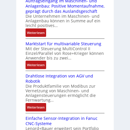
Auftragseingang im Maschinen- und
u
Z
n
i
Anlagenbau: Positive Momentaufnahme,
c
e
g
c
geprägt durch das Auslandsgeschäft
k
r
e
h
Die Unternehmen im Maschinen- und
a
t
Anlagenbau können in Summe auf ein
n
f
u
i
leicht positives…
4
l
s
f
G
e
:
Weiterlesen
g
i
u
x
A
l
z
n
i
Marktstart für multivariable Steuerung
u
e
i
Mit der Steuerung MultiControl II
d
b
f
i
e
Einzel/Parallel von Rose+Krieger können
5
e
t
c
Anwender bis zu zwei…
r
G
l
r
h
u
a
:
Weiterlesen
f
a
s
n
u
M
ü
g
e
g
Drahtlose Integration von AGV und
f
a
r
s
l
b
Robotik
d
r
d
e
e
e
Die Produktfamilie von Modibus zur
e
k
i
i
m
Vernetzung von Maschinen- und
s
n
t
e
n
Anlagensteuerungen ermöglicht die
e
t
R
s
A
g
Fernwartung…
n
ä
a
t
n
a
t
:
Weiterlesen
t
s
a
w
n
e
D
i
p
r
e
g
m
Einfache Sensor-Integration in Fanuc
r
g
b
t
n
i
CNC-Systeme
i
a
t
e
f
d
m
Lenord+Bauer erweitert sein Portfolio
t
h
R