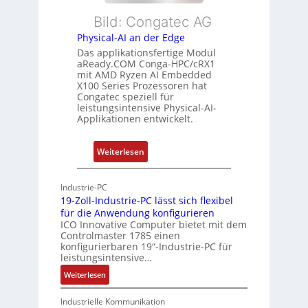
l
s
e
Bild: Congatec AG
e
ü
i
Physical-AI an der Edge
E
b
s
Das applikationsfertige Modul
t
e
t
aReady.COM Conga-HPC/cRX1
h
r
u
mit AMD Ryzen AI Embedded
e
w
n
X100 Series Prozessoren hat
r
Congatec speziell für
a
g
leistungsintensive Physical-AI-
c
c
Applikationen entwickelt.
a
h
t
u
:
Weiterlesen
-
n
P
A
g
h
r
Industrie-PC
y
c
19-Zoll-Industrie-PC lässt sich flexibel
s
h
für die Anwendung konfigurieren
i
ICO Innovative Computer bietet mit dem
i
Controlmaster 1785 einen
c
t
konfigurierbaren 19“-Industrie-PC für
a
e
leistungsintensive…
l
k
:
Weiterlesen
-
t
1
A
u
9
Industrielle Kommunikation