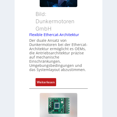
M
d
i
u
s
o
t
ü
Bild:
n
t
b
Dunkermotoren
s
e
e
m
GmbH
r
r
e
t
Flexible Ethercat-Architektur
w
s
y
a
Der duale Ansatz von
s
Dunkermotoren bei der Ethercat-
p
c
Architektur ermöglicht es OEMs,
u
s
h
die Antriebsarchitektur präzise
n
o
u
auf mechanische
g
r
Einschränkungen,
n
Umgebungsbedingungen und
u
g
g
das Systemlayout abzustimmen.
n
t
d
f
:
Z
Weiterlesen
ü
F
u
r
l
s
m
e
t
e
x
a
h
i
n
r
b
d
L