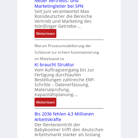
Neuer Vertriebs- und
a
r
n
t
t
P
Marketingleiter bei SPN
s
a
d
w
e
o
Seit Juni verantwortet Max
s
t
R
i
c
Rossdeutscher die Bereiche
s
a
i
o
c
h
Vertrieb und Marketing des
i
u
o
b
k
Nördlinger Getriebe-…
n
t
l
n
o
l
i
:
i
Weiterlesen
t
i
t
u
k
N
v
S
n
i
n
-
e
e
Warum Prozessmodellierung der
y
F
k
g
G
u
M
Schlüssel zur echten Automatisierung
s
a
e
e
o
im Mittelstand ist
t
n
s
r
m
KI braucht Struktur
è
u
c
V
e
Vom Auftragseingang bis zur
m
c
h
Fertigung durchlaufen
e
n
e
C
ä
Bestellungen zahlreiche ERP-
r
t
s
N
Schritte – Datenerfassung,
f
t
a
:
C
Materialprüfung,
t
r
u
Q
Kapazitätsplanung.…
-
s
i
f
2
S
:
f
Weiterlesen
e
n
-
y
K
ü
b
a
E
s
Bis 2036 fehlen 4,3 Millionen
I
h
s
h
r
t
Arbeitskräfte
b
r
-
m
g
e
Der Renteneintritt der
r
e
u
e
Babyboomer trifft den deutschen
e
m
a
r
n
,
Arbeitsmarkt stärker als bislang
b
e
u
z