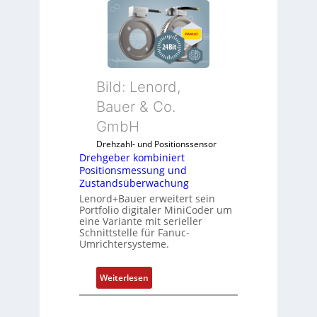
e
h
g
e
b
Bild: Lenord,
e
r
Bauer & Co.
k
GmbH
o
Drehzahl- und Positionssensor
m
Drehgeber kombiniert
b
Positionsmessung und
i
Zustandsüberwachung
n
Lenord+Bauer erweitert sein
i
Portfolio digitaler MiniCoder um
eine Variante mit serieller
e
Schnittstelle für Fanuc-
r
Umrichtersysteme.
t
P
:
Weiterlesen
o
D
s
r
i