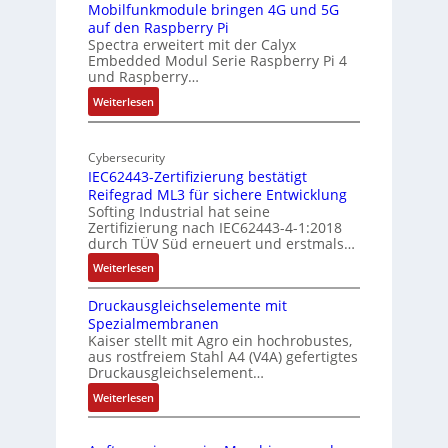
I
r
-
Mobilfunkmodule bringen 4G und 5G
a
auf den Raspberry Pi
Z
Spectra erweitert mit der Calyx
n
o
Embedded Modul Serie Raspberry Pi 4
l
d
und Raspberry…
l
e
:
Weiterlesen
-
r
M
I
E
o
n
d
Cybersecurity
b
d
g
IEC62443-Zertifizierung bestätigt
i
u
e
Reifegrad ML3 für sichere Entwicklung
l
s
Softing Industrial hat seine
f
t
Zertifizierung nach IEC62443-4-1:2018
u
r
durch TÜV Süd erneuert und erstmals…
n
i
:
Weiterlesen
k
e
I
m
-
Druckausgleichselemente mit
E
o
P
Spezialmembranen
C
d
C
Kaiser stellt mit Agro ein hochrobustes,
6
u
l
aus rostfreiem Stahl A4 (V4A) gefertigtes
2
l
ä
Druckausgleichselement…
4
e
s
:
Weiterlesen
4
b
s
D
3
r
t
r
-
i
s