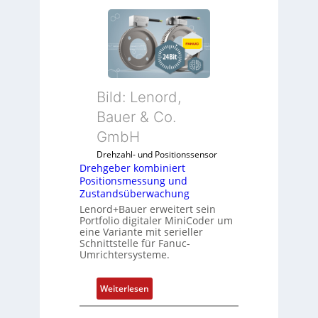
Bild: Lenord,
Bauer & Co.
GmbH
Drehzahl- und Positionssensor
Drehgeber kombiniert
Positionsmessung und
Zustandsüberwachung
Lenord+Bauer erweitert sein
Portfolio digitaler MiniCoder um
eine Variante mit serieller
Schnittstelle für Fanuc-
Umrichtersysteme.
:
Weiterlesen
D
r