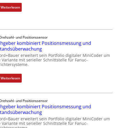
d
:
Weiterlesen
u
M
s
o
t
b
r
i
i
l
Drehzahl- und Positionssensor
e
hgeber kombiniert Positionsmessung und
f
-
standsüberwachung
u
P
n
ord+Bauer erweitert sein Portfolio digitaler MiniCoder um
C
 Variante mit serieller Schnittstelle für Fanuc-
k
ichtersysteme.
l
m
ä
o
s
:
Weiterlesen
d
s
D
u
t
r
l
s
e
e
i
Drehzahl- und Positionssensor
h
b
hgeber kombiniert Positionsmessung und
c
g
r
standsüberwachung
h
e
i
f
ord+Bauer erweitert sein Portfolio digitaler MiniCoder um
b
n
 Variante mit serieller Schnittstelle für Fanuc-
l
e
g
ichtersysteme.