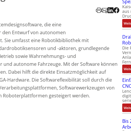
Spe
Kais
aus 
Dru
Weit
stemdesignsoftware, die eine
ür den Entwurf von autonomen
Dra
 Sie umfasst eine Robotikbibliothek mit
Rob
Die 
dardrobotiksensoren und -aktoren, grundlegende
Ver
n Betrieb sowie Wahrnehmungs- und
Anla
Fer
er und autonome Fahrzeuge. Mit der Software können
Weit
. Dabei hilft die direkte Einsatzmöglichkeit auf
-Hardware. Die Softwareflexibilität soll durch die
Ein
CNC
n Verarbeitungsplattformen, Softwarewerkzeugen von
Leno
en Roboterplattformen gesteigert werden.
digi
seri
Weit
Bis 
Arb