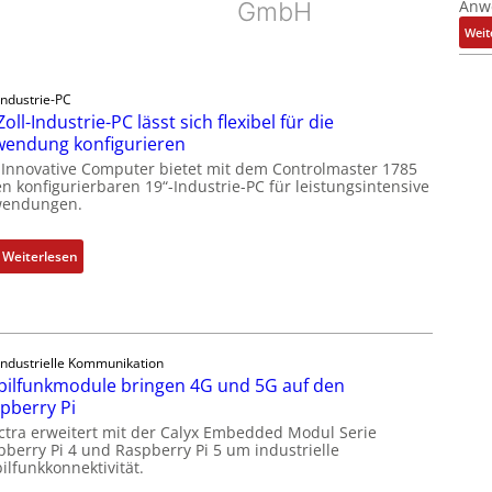
Anw
GmbH
Weit
Industrie-PC
Zoll-Industrie-PC lässt sich flexibel für die
endung konfigurieren
 Innovative Computer bietet mit dem Controlmaster 1785
n konfigurierbaren 19“-Industrie-PC für leistungsintensive
endungen.
:
Weiterlesen
1
9
-
Z
Industrielle Kommunikation
o
ilfunkmodule bringen 4G und 5G auf den
l
pberry Pi
l
ctra erweitert mit der Calyx Embedded Modul Serie
-
pberry Pi 4 und Raspberry Pi 5 um industrielle
I
ilfunkkonnektivität.
n