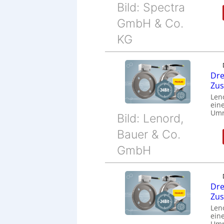
Bild: Spectra
GmbH & Co.
KG
Dre
Zu
Len
eine
Umr
Bild: Lenord,
Bauer & Co.
GmbH
Dre
Zu
Len
eine
Umr