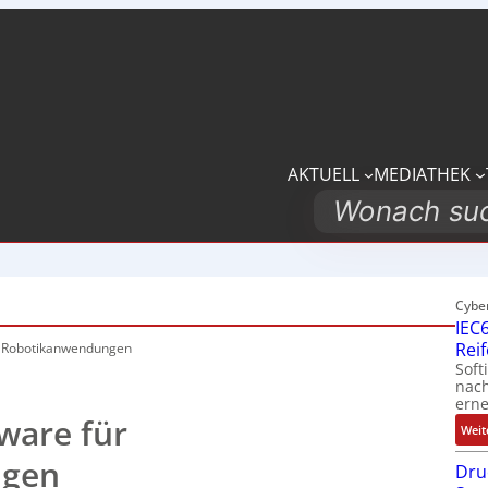
AKTUELL
MEDIATHEK
Search
Cybe
IEC6
Rei
r Robotikanwendungen
Soft
nach
erne
ware für
Weit
ngen
Dru