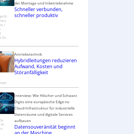
der Montage und Inbetriebnahme
Schneller verbunden,
schneller produktiv
ght10
tters
om /
x
t
 Co.
Antriebstechnik
Hybridleitungen reduzieren
Aufwand, Kosten und
Störanfälligkeit
.
GmbH
Interview: Wie Hilscher und Schwarz
Digits eine europäische Edge-to-
Cloud-Infrastruktur für industrielle
Datenräume und digitale Services
aufbauen
eDo
/ KI-
Datensouveränität beginnt
rt
an der Maschine