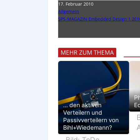
17. Februar 2010
Allgemein
SPS-MAGAZIN Embedded Design 1 201
MEHR ZUM THEMA
Ph
… den aktiven
E
Verteilern und
Passivverteilern von
Bihl+Wiedemann?
Bild: TeDo