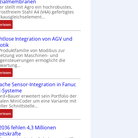
zialmembranen
C
er stellt mit Agro ein hochrobustes,
6
rostfreiem Stahl A4 (V4A) gefertigtes
2
ckausgleichselement…
4
:
4
erlesen
D
3
r
-
htlose Integration von AGV und
u
Z
otik
c
e
Produktfamilie von Modibus zur
k
r
netzung von Maschinen- und
a
t
gensteuerungen ermöglicht die
nwartung…
u
i
s
f
:
erlesen
g
i
D
l
z
fache Sensor-Integration in Fanuc
r
e
i
-Systeme
a
i
e
rd+Bauer erweitert sein Portfolio der
h
c
talen MiniCoder um eine Variante mit
r
t
eller Schnittstelle…
h
u
l
s
n
:
o
erlesen
e
g
E
s
l
b
i
e
2036 fehlen 4,3 Millionen
e
e
n
I
eitskräfte
m
s
f
n