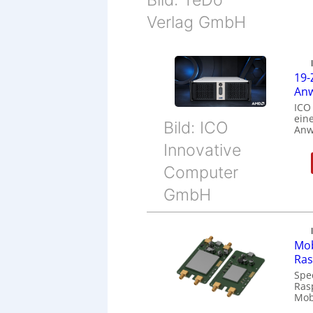
Verlag GmbH
19-
Anw
ICO
eine
Bild: ICO
Anw
Innovative
Computer
GmbH
Mob
Ras
Spe
Ras
Mob