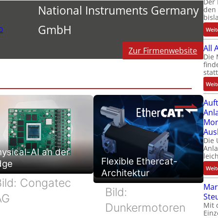
Der 
National Instruments Germany
den 
bisl
GmbH
0
Weit
All
Zur Firmenwebsite
Die 
find
stat
Weit
Auf
Anl
Mom
Aus
Die
Anl
ysical-AI an der
leic
Flexible Ethercat-
dge
Weit
Architektur
Bild: Congatec
Mar
Bild:
Ste
AG
Mit 
Dunkermotoren
Einz