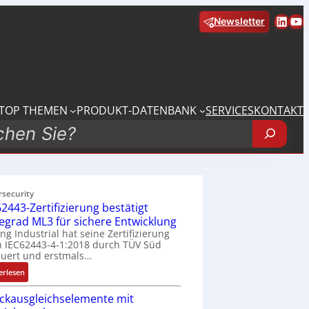
Linke
Yo
Newsletter
TOP THEMEN
PRODUKT-DATENBANK
SERVICES
KONTAKT
rsecurity
2443-Zertifizierung bestätigt
fegrad ML3 für sichere Entwicklung
ing Industrial hat seine Zertifizierung
 IEC62443-4-1:2018 durch TÜV Süd
uert und erstmals…
:
erlesen
I
ckausgleichselemente mit
E