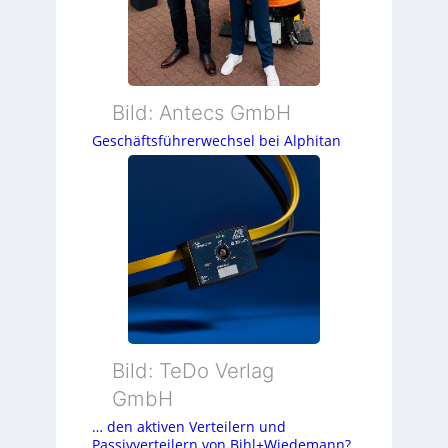
Bild: Antecs GmbH
Geschäftsführerwechsel bei Alphitan
Bild: TeDo Verlag
GmbH
… den aktiven Verteilern und
Passivverteilern von Bihl+Wiedemann?