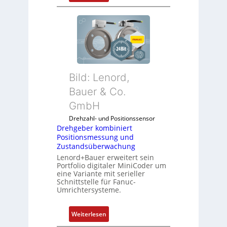
D
r
e
h
g
e
b
Bild: Lenord,
e
r
Bauer & Co.
k
GmbH
o
Drehzahl- und Positionssensor
m
Drehgeber kombiniert
b
Positionsmessung und
i
Zustandsüberwachung
n
Lenord+Bauer erweitert sein
i
Portfolio digitaler MiniCoder um
eine Variante mit serieller
e
Schnittstelle für Fanuc-
r
Umrichtersysteme.
t
P
:
Weiterlesen
o
D