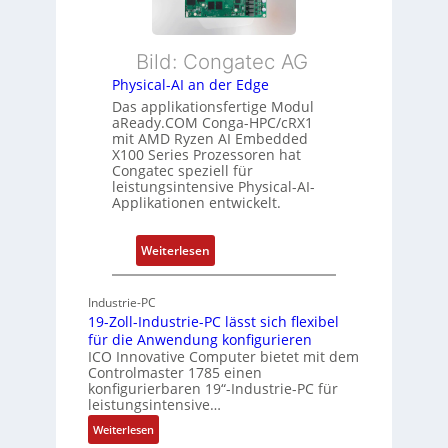
i
n
r
b
d
L
l
s
e
Bild: Congatec AG
e
ü
i
Physical-AI an der Edge
E
b
s
Das applikationsfertige Modul
t
e
t
aReady.COM Conga-HPC/cRX1
h
r
u
mit AMD Ryzen AI Embedded
e
w
n
X100 Series Prozessoren hat
r
Congatec speziell für
a
g
leistungsintensive Physical-AI-
c
c
Applikationen entwickelt.
a
h
t
u
:
Weiterlesen
-
n
P
A
g
h
r
Industrie-PC
y
c
19-Zoll-Industrie-PC lässt sich flexibel
s
h
für die Anwendung konfigurieren
i
ICO Innovative Computer bietet mit dem
i
Controlmaster 1785 einen
c
t
konfigurierbaren 19“-Industrie-PC für
a
e
leistungsintensive…
l
k
:
Weiterlesen
-
t
1