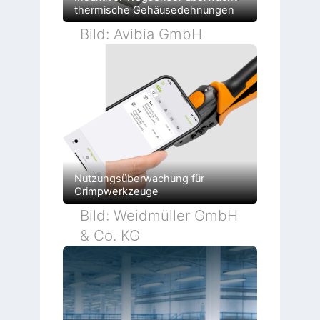
n
o
F
thermische Gehäusedehnungen
n
a
b
Bild: Avibia GmbH
r
i
k
Nutzungsüberwachung für
Crimpwerkzeuge
Bild: Weidmüller GmbH
& Co. KG