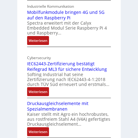
A
u
9
Industrielle Kommunikation
I
r
-
Mobilfunkmodule bringen 4G und 5G
a
auf den Raspberry Pi
Z
Spectra erweitert mit der Calyx
n
o
Embedded Modul Serie Raspberry Pi 4
l
d
und Raspberry…
l
e
:
Weiterlesen
-
r
M
I
E
o
n
d
Cybersecurity
b
d
g
IEC62443-Zertifizierung bestätigt
i
u
e
Reifegrad ML3 für sichere Entwicklung
l
s
Softing Industrial hat seine
f
t
Zertifizierung nach IEC62443-4-1:2018
u
r
durch TÜV Süd erneuert und erstmals…
n
i
:
Weiterlesen
k
e
I
m
-
Druckausgleichselemente mit
E
o
P
Spezialmembranen
C
d
C
Kaiser stellt mit Agro ein hochrobustes,
6
u
l
aus rostfreiem Stahl A4 (V4A) gefertigtes
2
l
ä
Druckausgleichselement…
4
e
s
:
Weiterlesen
4
b
s
D