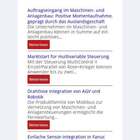
3
r
t
r
-
i
s
Auftragseingang im Maschinen- und
u
Z
n
i
Anlagenbau: Positive Momentaufnahme,
c
e
g
c
geprägt durch das Auslandsgeschäft
k
r
e
h
Die Unternehmen im Maschinen- und
a
t
Anlagenbau können in Summe auf ein
n
f
u
i
leicht positives…
4
l
s
f
G
e
:
Weiterlesen
g
i
u
x
A
l
z
n
i
Marktstart für multivariable Steuerung
u
e
i
Mit der Steuerung MultiControl II
d
b
f
i
e
Einzel/Parallel von Rose+Krieger können
5
e
t
c
Anwender bis zu zwei…
r
G
l
r
h
u
a
:
Weiterlesen
f
a
s
n
u
M
ü
g
e
g
Drahtlose Integration von AGV und
f
a
r
s
l
b
Robotik
d
r
d
e
e
e
Die Produktfamilie von Modibus zur
e
k
i
i
m
Vernetzung von Maschinen- und
s
n
t
e
n
Anlagensteuerungen ermöglicht die
e
t
R
s
A
g
Fernwartung…
n
ä
a
t
n
a
t
:
Weiterlesen
t
s
a
w
n
e
D
i
p
r
e
g
m
Einfache Sensor-Integration in Fanuc
r
g
b
t
n
i