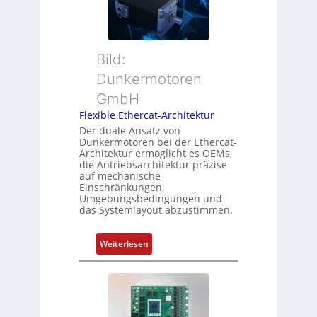
i
r
n
t
M
d
i
u
s
o
t
ü
Bild:
n
t
b
Dunkermotoren
s
e
e
m
GmbH
r
r
e
t
Flexible Ethercat-Architektur
w
s
y
a
Der duale Ansatz von
s
Dunkermotoren bei der Ethercat-
p
c
Architektur ermöglicht es OEMs,
u
s
h
die Antriebsarchitektur präzise
n
o
u
auf mechanische
g
r
Einschränkungen,
n
Umgebungsbedingungen und
u
g
g
das Systemlayout abzustimmen.
n
t
d
f
:
Z
Weiterlesen
ü
F
u
r
l
s
m
e
t
e
x
a
h