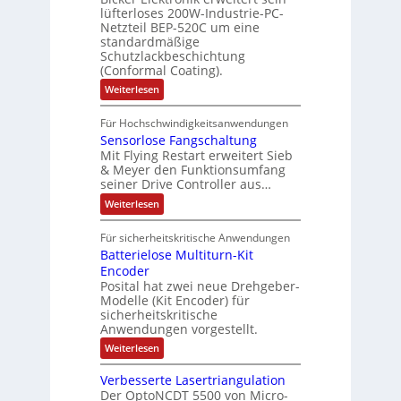
s
t
i
i
lüfterloses 200W-Industrie-PC-
d
r
g
i
u
e
o
Netzteil BEP-520C um eine
i
e
l
o
standardmäßige
l
n
s
e
s
Schutzlackbeschichtung
n
e
e
m
c
(Conformal Coating).
c
e
i
n
h
t
h
:
Weiterlesen
x
A
e
2
I
ä
p
r
0
P
A
f
Für Hochschwindigkeitsanwendungen
a
u
C
b
u
n
t
Sensorlose Fangschaltung
-
n
e
d
t
N
Mit Flying Restart erweitert Sieb
d
i
4
e
o
& Meyer den Funktionsumfang
0
i
t
t
seiner Drive Controller aus…
m
A
z
e
s
t
a
:
Weiterlesen
r
k
e
S
t
i
t
e
r
i
Für sicherheitskritische Anwendungen
l
n
ä
e
Batterielose Multiturn-Kit
o
s
f
r
o
Encoder
n
h
r
t
Posital hat zwei neue Drehgeber-
g
ä
l
e
Modelle (Kit Encoder) für
l
o
e
sicherheitskritische
t
s
w
S
Anwendungen vorgestellt.
e
ä
c
F
:
Weiterlesen
h
a
h
B
u
n
l
a
t
g
Verbesserte Lasertriangulation
t
t
z
s
Der OptoNCDT 5500 von Micro-
t