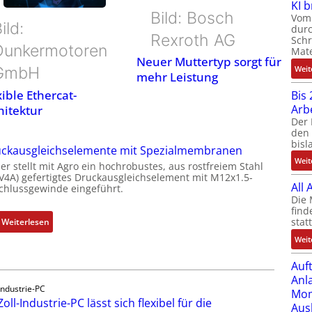
KI 
Bild: Bosch
Vom 
ild:
durc
Rexroth AG
Schr
Dunkermotoren
Mate
Neuer Muttertyp sorgt für
GmbH
Weit
mehr Leistung
xible Ethercat-
Bis 
Arb
hitektur
Der 
den 
bisl
ckausgleichselemente mit Spezialmembranen
Weit
er stellt mit Agro ein hochrobustes, aus rostfreiem Stahl
(V4A) gefertigtes Druckausgleichselement mit M12x1.5-
All
chlussgewinde eingeführt.
Die 
find
stat
:
Weiterlesen
D
Weit
r
Auf
u
Anl
c
Industrie-PC
Mom
k
Zoll-Industrie-PC lässt sich flexibel für die
Aus
a