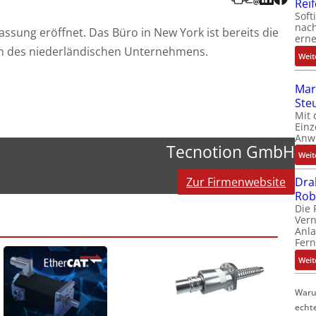
Rei
Soft
nach
assung eröffnet. Das Büro in New York ist bereits die
erne
on des niederländischen Unternehmens.
Weit
Mar
Ste
Mit 
Einz
Anw
Tecnotion GmbH
Weit
Zur Firmenwebsite
Dra
Rob
Die 
Ver
Anla
Fer
Weit
Waru
echt