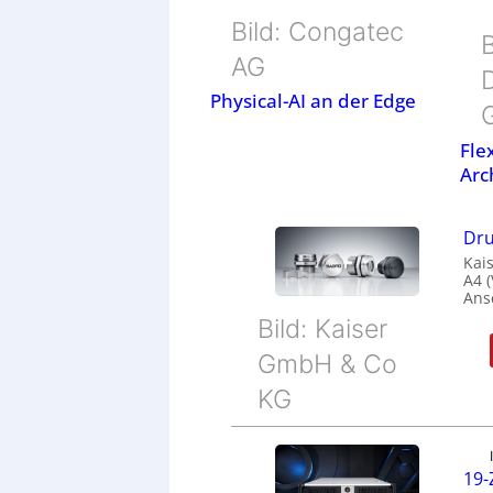
Bild: Congatec
B
AG
Physical-AI an der Edge
Fle
Arc
Dru
Kais
A4 
Ans
Bild: Kaiser
GmbH & Co
KG
19-