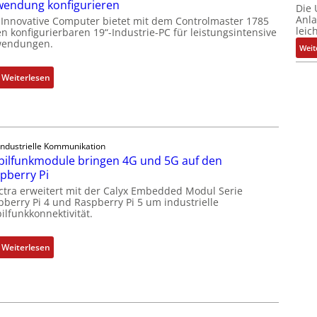
endung konfigurieren
Die
u
Anl
 Innovative Computer bietet mit dem Controlmaster 1785
s
leic
n konfigurierbaren 19“-Industrie-PC für leistungsintensive
g
endungen.
Weit
l
e
:
Weiterlesen
i
1
c
9
h
-
s
Z
e
Industrielle Kommunikation
o
ilfunkmodule bringen 4G und 5G auf den
l
l
pberry Pi
e
l
ctra erweitert mit der Calyx Embedded Modul Serie
m
-
pberry Pi 4 und Raspberry Pi 5 um industrielle
e
I
ilfunkkonnektivität.
n
n
t
d
:
Weiterlesen
e
u
M
m
s
o
i
t
b
t
r
i
S
i