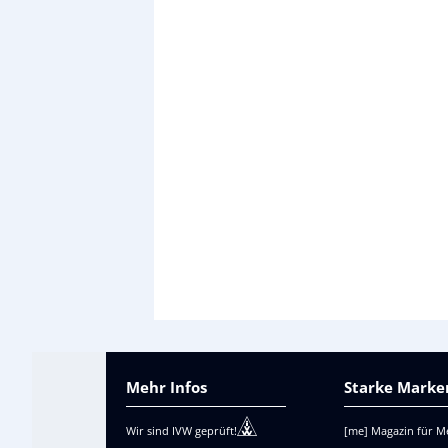
Mehr Infos
Starke Marken
Wir sind IVW geprüft!
[me] Magazin für M