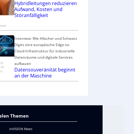
c
Hybridleitungen reduzieren
h
Aufwand, Kosten und
ä
Störanfälligkeit
f
.
t
GmbH
Interview: Wie Hilscher und Schwarz
Digits eine europäische Edge-to-
Cloud-Infrastruktur für industrielle
Datenräume und digitale Services
aufbauen
eDo
/ KI-
Datensouveränität beginnt
rt
an der Maschine
vielen Themen
inVISION News