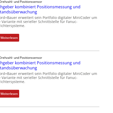
l
Drehzahl- und Positionssensor
p
e
hgeber kombiniert Positionsmessung und
f
e
-
standsüberwachung
u
z
P
n
ord+Bauer erweitert sein Portfolio digitaler MiniCoder um
i
C
 Variante mit serieller Schnittstelle für Fanuc-
k
a
ichtersysteme.
l
m
l
ä
o
m
s
:
Weiterlesen
d
e
s
D
u
m
t
r
l
b
s
e
e
r
i
Drehzahl- und Positionssensor
h
b
a
hgeber kombiniert Positionsmessung und
c
g
r
n
standsüberwachung
h
e
i
e
f
ord+Bauer erweitert sein Portfolio digitaler MiniCoder um
b
n
n
 Variante mit serieller Schnittstelle für Fanuc-
l
e
g
ichtersysteme.
e
r
e
x
k
n
:
Weiterlesen
i
o
4
D
b
m
G
r
e
b
u
e
l
i
n