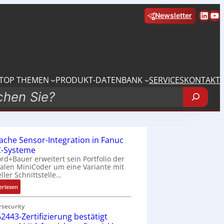
Linke
Yo
Newsletter
TOP THEMEN
PRODUKT-DATENBANK
SERVICES
KONTAKT
fache Sensor-Integration in Fanuc
-Systeme
rd+Bauer erweitert sein Portfolio der
talen MiniCoder um eine Variante mit
eller Schnittstelle…
:
erlesen
E
i
rsecurity
2443-Zertifizierung bestätigt
n