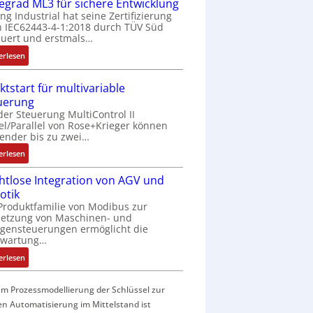
f
fegrad ML3 für sichere Entwicklung
a
ing Industrial hat seine Zertifizierung
 IEC62443-4-1:2018 durch TÜV Süd
c
uert und erstmals…
h
e
:
erlesen
S
I
e
E
ktstart für multivariable
n
C
uerung
s
6
der Steuerung MultiControl II
o
2
el/Parallel von Rose+Krieger können
r
4
ender bis zu zwei…
-
4
:
erlesen
I
3
M
n
-
htlose Integration von AGV und
a
t
Z
otik
r
e
e
Produktfamilie von Modibus zur
k
g
r
netzung von Maschinen- und
t
r
t
gensteuerungen ermöglicht die
s
nwartung…
a
i
t
t
f
:
erlesen
a
i
i
D
r
o
z
r
t
m Prozessmodellierung der Schlüssel zur
n
i
a
f
en Automatisierung im Mittelstand ist
i
e
h
ü