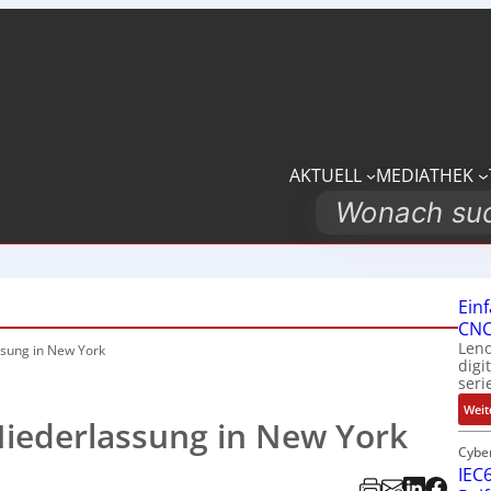
AKTUELL
MEDIATHEK
Search
Ein
CNC
Leno
ssung in New York
digi
seri
Weit
Niederlassung in New York
Cybe
IEC6