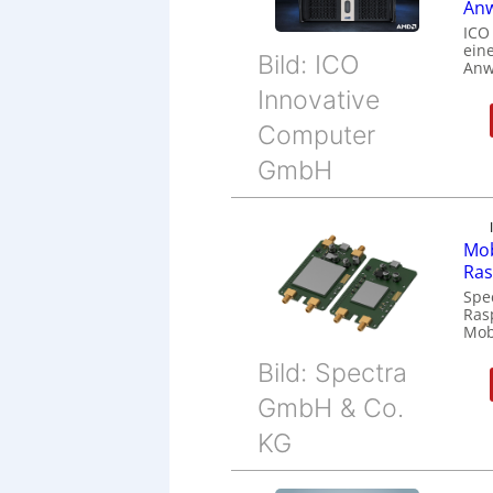
Anw
ICO
eine
Bild: ICO
Anw
Innovative
Computer
GmbH
Mob
Ras
Spe
Ras
Mob
Bild: Spectra
GmbH & Co.
KG