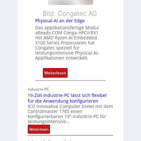
b
d
L
l
s
e
Bild: Congatec AG
e
ü
i
Physical-AI an der Edge
E
b
s
Das applikationsfertige Modul
t
e
t
aReady.COM Conga-HPC/cRX1
h
r
u
mit AMD Ryzen AI Embedded
e
w
n
X100 Series Prozessoren hat
r
Congatec speziell für
a
g
leistungsintensive Physical-AI-
c
c
Applikationen entwickelt.
a
h
t
u
:
Weiterlesen
-
n
P
A
g
h
r
Industrie-PC
y
c
19-Zoll-Industrie-PC lässt sich flexibel
s
h
für die Anwendung konfigurieren
i
ICO Innovative Computer bietet mit dem
i
Controlmaster 1785 einen
c
t
konfigurierbaren 19“-Industrie-PC für
a
e
leistungsintensive…
l
k
:
Weiterlesen
-
t
1
A
u
9