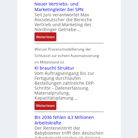
m
g
:
Neuer Vertriebs- und
a
r
n
t
t
P
Marketingleiter bei SPN
s
a
d
w
e
o
Seit Juni verantwortet Max
s
t
R
i
c
Rossdeutscher die Bereiche
s
a
i
o
c
h
Vertrieb und Marketing des
i
u
o
b
k
Nördlinger Getriebe-…
n
t
l
n
o
l
i
:
i
Weiterlesen
t
i
t
u
k
N
v
S
n
i
n
-
e
e
Warum Prozessmodellierung der
y
F
k
g
G
u
M
Schlüssel zur echten Automatisierung
s
a
e
e
o
im Mittelstand ist
t
n
s
r
m
KI braucht Struktur
è
u
c
V
e
Vom Auftragseingang bis zur
m
c
h
Fertigung durchlaufen
e
n
e
C
ä
Bestellungen zahlreiche ERP-
r
t
s
N
Schritte – Datenerfassung,
f
t
a
:
C
Materialprüfung,
t
r
u
Q
Kapazitätsplanung.…
-
s
i
f
2
S
:
f
Weiterlesen
e
n
-
y
K
ü
b
a
E
s
Bis 2036 fehlen 4,3 Millionen
I
h
s
h
r
t
Arbeitskräfte
b
r
-
m
g
e
Der Renteneintritt der
r
e
u
e
Babyboomer trifft den deutschen
e
m
a
r
n
,
Arbeitsmarkt stärker als bislang