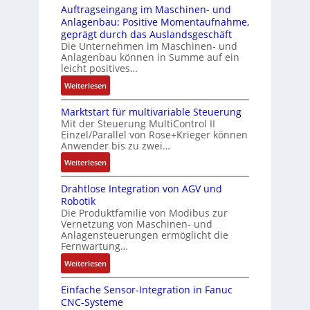
-
i
s
Auftragseingang im Maschinen- und
u
Z
n
i
Anlagenbau: Positive Momentaufnahme,
c
e
g
c
geprägt durch das Auslandsgeschäft
k
r
e
h
Die Unternehmen im Maschinen- und
a
t
Anlagenbau können in Summe auf ein
n
f
u
i
leicht positives…
4
l
s
f
G
e
:
Weiterlesen
g
i
u
x
A
l
z
n
i
Marktstart für multivariable Steuerung
u
e
i
Mit der Steuerung MultiControl II
d
b
f
i
e
Einzel/Parallel von Rose+Krieger können
5
e
t
c
Anwender bis zu zwei…
r
G
l
r
h
u
a
:
Weiterlesen
f
a
s
n
u
M
ü
g
e
g
Drahtlose Integration von AGV und
f
a
r
s
l
b
Robotik
d
r
d
e
e
e
Die Produktfamilie von Modibus zur
e
k
i
i
m
Vernetzung von Maschinen- und
s
n
t
e
n
Anlagensteuerungen ermöglicht die
e
t
R
s
A
g
Fernwartung…
n
ä
a
t
n
a
t
:
Weiterlesen
t
s
a
w
n
e
D
i
p
r
e
g
m
Einfache Sensor-Integration in Fanuc
r
g
b
t
n
i
CNC-Systeme
i
a
t
e
f
d
m