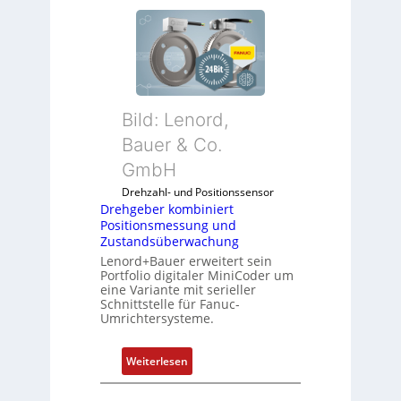
r
e
h
g
e
b
Bild: Lenord,
e
r
Bauer & Co.
k
GmbH
o
Drehzahl- und Positionssensor
m
Drehgeber kombiniert
b
Positionsmessung und
i
Zustandsüberwachung
n
Lenord+Bauer erweitert sein
i
Portfolio digitaler MiniCoder um
eine Variante mit serieller
e
Schnittstelle für Fanuc-
r
Umrichtersysteme.
t
P
:
Weiterlesen
o
D
s
r