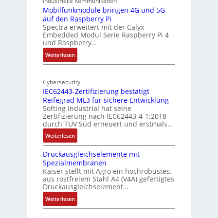
Industrielle Kommunikation
I
r
-
Mobilfunkmodule bringen 4G und 5G
a
auf den Raspberry Pi
Z
Spectra erweitert mit der Calyx
n
o
Embedded Modul Serie Raspberry Pi 4
l
d
und Raspberry…
l
e
:
Weiterlesen
-
r
M
I
E
o
n
d
Cybersecurity
b
d
g
IEC62443-Zertifizierung bestätigt
i
u
e
Reifegrad ML3 für sichere Entwicklung
l
s
Softing Industrial hat seine
f
t
Zertifizierung nach IEC62443-4-1:2018
u
r
durch TÜV Süd erneuert und erstmals…
n
i
:
Weiterlesen
k
e
I
m
-
Druckausgleichselemente mit
E
o
P
Spezialmembranen
C
d
C
Kaiser stellt mit Agro ein hochrobustes,
6
u
l
aus rostfreiem Stahl A4 (V4A) gefertigtes
2
l
ä
Druckausgleichselement…
4
e
s
:
Weiterlesen
4
b
s
D
3
r
t
r