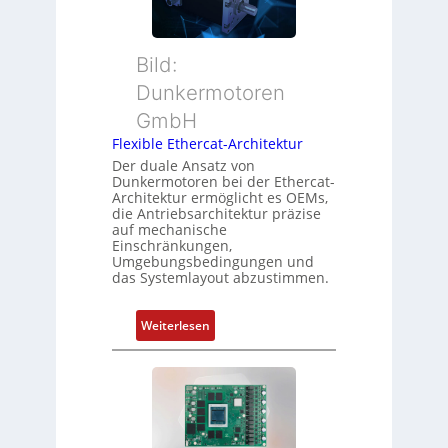
t
M
d
i
u
s
o
t
ü
Bild:
n
t
b
Dunkermotoren
s
e
e
m
GmbH
r
r
e
t
Flexible Ethercat-Architektur
w
s
y
a
Der duale Ansatz von
s
Dunkermotoren bei der Ethercat-
p
c
Architektur ermöglicht es OEMs,
u
s
h
die Antriebsarchitektur präzise
n
o
u
auf mechanische
g
r
Einschränkungen,
n
Umgebungsbedingungen und
u
g
g
das Systemlayout abzustimmen.
n
t
d
f
:
Z
Weiterlesen
ü
F
u
r
l
s
m
e
t
e
x
a
h
i
n
r