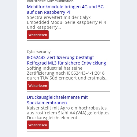
Industrielle Kommunikation
I
r
-
Mobilfunkmodule bringen 4G und 5G
a
auf den Raspberry Pi
Z
Spectra erweitert mit der Calyx
n
o
Embedded Modul Serie Raspberry Pi 4
l
d
und Raspberry…
l
e
:
Weiterlesen
-
r
M
I
E
o
n
d
Cybersecurity
b
d
g
IEC62443-Zertifizierung bestätigt
i
u
e
Reifegrad ML3 für sichere Entwicklung
l
s
Softing Industrial hat seine
f
t
Zertifizierung nach IEC62443-4-1:2018
u
r
durch TÜV Süd erneuert und erstmals…
n
i
:
Weiterlesen
k
e
I
m
-
Druckausgleichselemente mit
E
o
P
Spezialmembranen
C
d
C
Kaiser stellt mit Agro ein hochrobustes,
6
u
l
aus rostfreiem Stahl A4 (V4A) gefertigtes
2
l
ä
Druckausgleichselement…
4
e
s
:
Weiterlesen
4
b
s
D
3
r
t
r