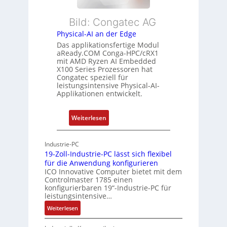
b
d
L
l
s
e
Bild: Congatec AG
e
ü
i
Physical-AI an der Edge
E
b
s
Das applikationsfertige Modul
t
e
t
aReady.COM Conga-HPC/cRX1
h
r
u
mit AMD Ryzen AI Embedded
e
w
n
X100 Series Prozessoren hat
r
Congatec speziell für
a
g
leistungsintensive Physical-AI-
c
c
Applikationen entwickelt.
a
h
t
u
:
Weiterlesen
-
n
P
A
g
h
r
Industrie-PC
y
c
19-Zoll-Industrie-PC lässt sich flexibel
s
h
für die Anwendung konfigurieren
i
ICO Innovative Computer bietet mit dem
i
Controlmaster 1785 einen
c
t
konfigurierbaren 19“-Industrie-PC für
a
e
leistungsintensive…
l
k
:
Weiterlesen
-
t
1
A
u
9