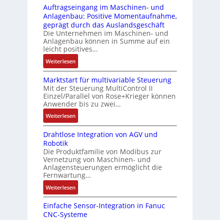
-
i
s
Auftragseingang im Maschinen- und
u
Z
n
i
Anlagenbau: Positive Momentaufnahme,
c
e
g
c
geprägt durch das Auslandsgeschäft
k
r
e
h
Die Unternehmen im Maschinen- und
a
t
Anlagenbau können in Summe auf ein
n
f
u
i
leicht positives…
4
l
s
f
G
e
:
Weiterlesen
g
i
u
x
A
l
z
n
i
Marktstart für multivariable Steuerung
u
e
i
Mit der Steuerung MultiControl II
d
b
f
i
e
Einzel/Parallel von Rose+Krieger können
5
e
t
c
Anwender bis zu zwei…
r
G
l
r
h
u
a
:
Weiterlesen
f
a
s
n
u
M
ü
g
e
g
Drahtlose Integration von AGV und
f
a
r
s
l
b
Robotik
d
r
d
e
e
e
Die Produktfamilie von Modibus zur
e
k
i
i
m
Vernetzung von Maschinen- und
s
n
t
e
n
Anlagensteuerungen ermöglicht die
e
t
R
s
A
g
Fernwartung…
n
ä
a
t
n
a
t
:
Weiterlesen
t
s
a
w
n
e
D
i
p
r
e
g
m
Einfache Sensor-Integration in Fanuc
r
g
b
t
n
i
CNC-Systeme
i
a
t
e
f
d
m