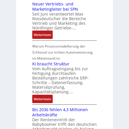
m
g
:
Neuer Vertriebs- und
a
r
n
t
t
P
Marketingleiter bei SPN
s
a
d
w
e
o
Seit Juni verantwortet Max
s
t
R
i
c
Rossdeutscher die Bereiche
s
a
i
o
c
h
Vertrieb und Marketing des
i
u
o
b
k
Nördlinger Getriebe-…
n
t
l
n
o
l
i
:
i
Weiterlesen
t
i
t
u
k
N
v
S
n
i
n
-
e
e
Warum Prozessmodellierung der
y
F
k
g
G
u
M
Schlüssel zur echten Automatisierung
s
a
e
e
o
im Mittelstand ist
t
n
s
r
m
KI braucht Struktur
è
u
c
V
e
Vom Auftragseingang bis zur
m
c
h
Fertigung durchlaufen
e
n
e
C
ä
Bestellungen zahlreiche ERP-
r
t
s
N
Schritte – Datenerfassung,
f
t
a
:
C
Materialprüfung,
t
r
u
Q
Kapazitätsplanung.…
-
s
i
f
2
S
:
f
Weiterlesen
e
n
-
y
K
ü
b
a
E
s
Bis 2036 fehlen 4,3 Millionen
I
h
s
h
r
t
Arbeitskräfte
b
r
-
m
g
e
Der Renteneintritt der
r
e
u
e
Babyboomer trifft den deutschen
e
m
a
r
n
,
Arbeitsmarkt stärker als bislang