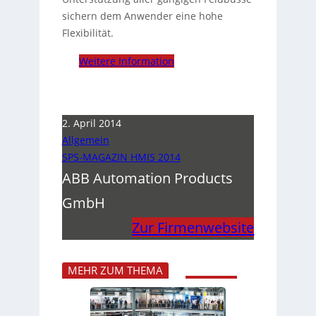
sichern dem Anwender eine hohe
Flexibilität.
Weitere Information
2. April 2014
Allgemein
SPS-MAGAZIN HMIS 2014
ABB Automation Products
GmbH
Zur Firmenwebsite
MEHR ZUM THEMA