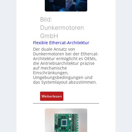
t
M
d
i
u
s
o
t
ü
Bild:
n
t
b
Dunkermotoren
s
e
e
m
GmbH
r
r
e
t
Flexible Ethercat-Architektur
w
s
y
a
Der duale Ansatz von
s
Dunkermotoren bei der Ethercat-
p
c
Architektur ermöglicht es OEMs,
u
s
h
die Antriebsarchitektur präzise
n
o
u
auf mechanische
g
r
Einschränkungen,
n
Umgebungsbedingungen und
u
g
g
das Systemlayout abzustimmen.
n
t
d
f
:
Z
Weiterlesen
ü
F
u
r
l
s
m
e
t
e
x
a
h
i
n
r