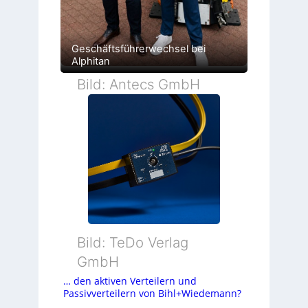
Geschäftsführerwechsel bei
Alphitan
Bild: Antecs GmbH
Bild: TeDo Verlag
GmbH
… den aktiven Verteilern und
Passivverteilern von Bihl+Wiedemann?