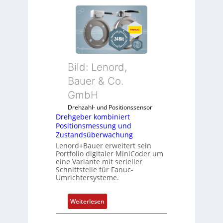
r
e
h
g
e
b
Bild: Lenord,
e
r
Bauer & Co.
k
GmbH
o
Drehzahl- und Positionssensor
m
Drehgeber kombiniert
b
Positionsmessung und
i
Zustandsüberwachung
n
Lenord+Bauer erweitert sein
i
Portfolio digitaler MiniCoder um
eine Variante mit serieller
e
Schnittstelle für Fanuc-
r
Umrichtersysteme.
t
P
:
Weiterlesen
o
D
s
r