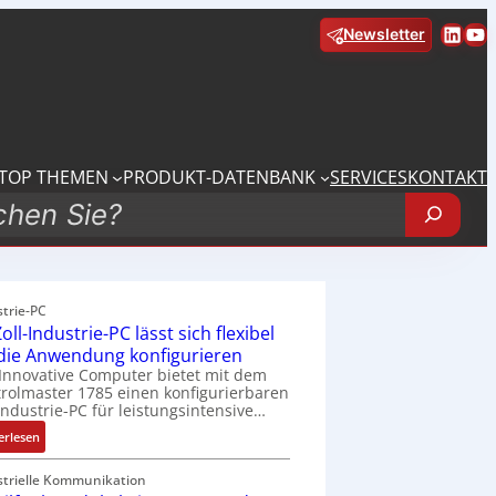
Linke
Yo
Newsletter
TOP THEMEN
PRODUKT-DATENBANK
SERVICES
KONTAKT
strie-PC
oll-Industrie-PC lässt sich flexibel
 die Anwendung konfigurieren
Innovative Computer bietet mit dem
rolmaster 1785 einen konfigurierbaren
Industrie-PC für leistungsintensive…
:
erlesen
1
9
strielle Kommunikation