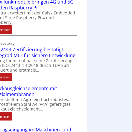
ilfunkmodule bringen 4G und 5G
-
Z
 den Raspberry Pi
o
tra erweitert mit der Calyx Embedded
l Serie Raspberry Pi 4 und
l
pberry…
l
-
:
erlesen
I
M
n
o
rsecurity
d
b
2443-Zertifizierung bestätigt
u
i
fegrad ML3 für sichere Entwicklung
s
l
ing Industrial hat seine Zertifizierung
t
f
 IEC62443-4-1:2018 durch TÜV Süd
r
u
uert und erstmals…
i
n
:
erlesen
e
k
I
-
m
ckausgleichselemente mit
E
P
o
zialmembranen
C
C
d
er stellt mit Agro ein hochrobustes,
6
l
u
rostfreiem Stahl A4 (V4A) gefertigtes
2
ä
l
ckausgleichselement…
4
s
e
:
4
erlesen
s
b
D
3
t
r
r
-
tragseingang im Maschinen- und
s
i