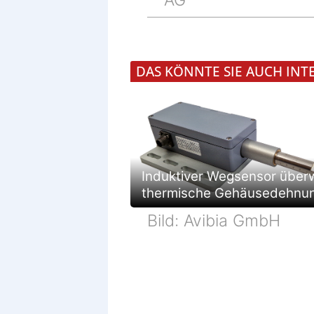
AG
DAS KÖNNTE SIE AUCH INT
Induktiver Wegsensor über
thermische Gehäusedehnu
Bild: Avibia GmbH