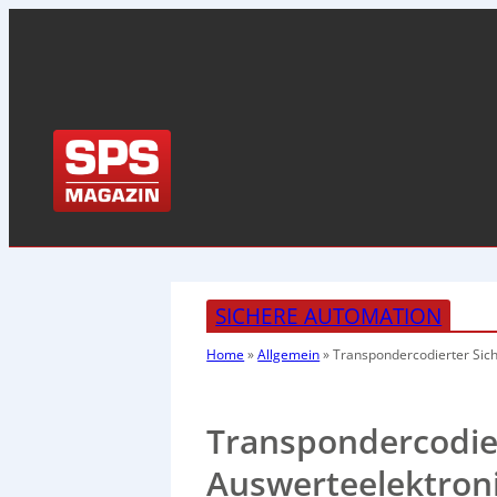
SICHERE AUTOMATION
Home
»
Allgemein
»
Transpondercodierter Sich
Transpondercodier
Auswerteelektron