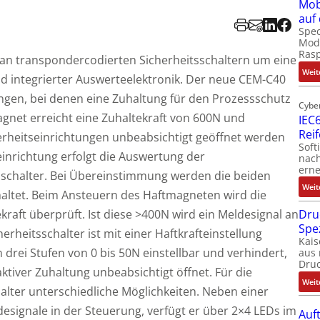
Mob
auf
Spec
Modu
Ras
an transpondercodierten Sicherheitsschaltern um eine
Weit
d integrierter Auswerteelektronik. Der neue CEM-C40
ngen, bei denen eine Zuhaltung für den Prozessschutz
Cybe
magnet erreicht eine Zuhaltekraft von 600N und
IEC6
Rei
herheitseinrichtungen unbeabsichtigt geöffnet werden
Soft
inrichtung erfolgt die Auswertung der
nach
erne
sschalter. Bei Übereinstimmung werden die beiden
Weit
haltet. Beim Ansteuern des Haftmagneten wird die
kraft überprüft. Ist diese >400N wird ein Meldesignal an
Dru
Spe
erheitsschalter ist mit einer Haftkrafteinstellung
Kais
in drei Stufen von 0 bis 50N einstellbar und verhindert,
aus 
Dru
aktiver Zuhaltung unbeabsichtigt öffnet. Für die
Weit
alter unterschiedliche Möglichkeiten. Neben einer
esignale in der Steuerung, verfügt er über 2×4 LEDs im
Auf