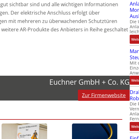
Anl
gut sichtbar sind und alle wichtigen Informationen
Mom
en. Der elektrische Anschluss erfolgt über
Aus
lagen mit mehreren zu überwachenden Schutztüren
Die
Anl
weitere AR-Produkte des Anbieters in Reihe geschaltet
leic
Weit
Mar
Ste
Mit 
Einz
Anw
Euchner GmbH + Co. KG
Weit
Dra
Zur Firmenwebsite
Rob
Die 
Ver
Anla
Fer
Weit
Ein