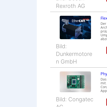
Rexroth AG
Fle
Der
Arc
prä
Umg
abz
Bild:
Dunkermotore
n GmbH
Phy
Das
mit
Cong
Appl
Bild: Congatec