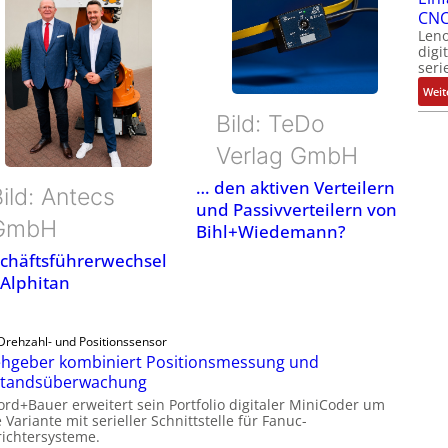
CNC
Leno
digi
seri
Weit
Bild: TeDo
Verlag GmbH
… den aktiven Verteilern
ild: Antecs
und Passivverteilern von
GmbH
Bihl+Wiedemann?
chäftsführerwechsel
 Alphitan
Drehzahl- und Positionssensor
hgeber kombiniert Positionsmessung und
standsüberwachung
ord+Bauer erweitert sein Portfolio digitaler MiniCoder um
 Variante mit serieller Schnittstelle für Fanuc-
ichtersysteme.