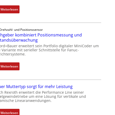
:
Weiterlesen
D
r
e
Drehzahl- und Positionssensor
h
hgeber kombiniert Positionsmessung und
g
standsüberwachung
e
ord+Bauer erweitert sein Portfolio digitaler MiniCoder um
b
 Variante mit serieller Schnittstelle für Fanuc-
e
ichtersysteme.
r
k
:
Weiterlesen
o
D
m
r
b
e
i
er Muttertyp sorgt für mehr Leistung
h
n
ch Rexroth erweitert die Performance Line seiner
g
i
elgewindetriebe um eine Lösung für vertikale und
e
amische Linearanwendungen.
e
b
r
e
t
:
Weiterlesen
r