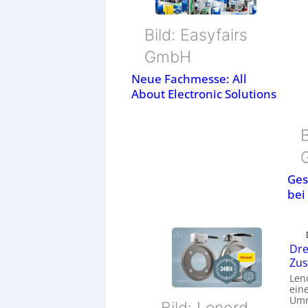
Bild: Easyfairs
GmbH
Neue Fachmesse: All
About Electronic Solutions
B
Ges
bei
Dre
Zu
Len
eine
Umr
Bild: Lenord,