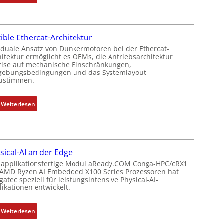
P
N
k
o
e
o
s
u
m
i
xible Ethercat-Architektur
e
b
t
r
 duale Ansatz von Dunkermotoren bei der Ethercat-
i
i
hitektur ermöglicht es OEMs, die Antriebsarchitektur
M
n
zise auf mechanische Einschränkungen,
o
u
i
ebungsbedingungen und das Systemlayout
n
t
ustimmen.
e
s
t
r
m
e
t
:
Weiterlesen
e
r
P
F
s
t
o
l
s
y
s
e
u
p
i
x
n
s
sical-AI an der Edge
t
i
g
o
 applikationsfertige Modul aReady.COM Conga-HPC/cRX1
i
b
u
 AMD Ryzen AI Embedded X100 Series Prozessoren hat
r
o
l
atec speziell für leistungsintensive Physical-AI-
n
g
n
e
ikationen entwickelt.
d
t
s
E
Z
f
m
t
:
u
Weiterlesen
ü
e
h
P