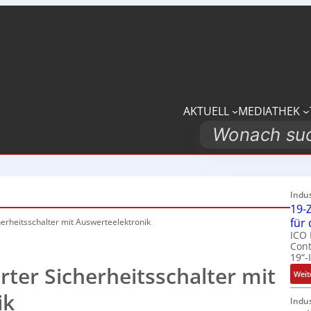
AKTUELL
MEDIATHEK
Search
Indu
19-Z
für
erheitsschalter
mit Auswerteelektronik
ICO 
Cont
19“-
ter Sicherheitsschalter mit
Weit
ik
Indu