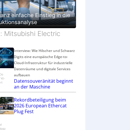
anz einfache Einstieg in die
uktionsanalyse
d: Mitsubishi Electric
Interview: Wie Hilscher und Schwarz
Digits eine europäische Edge-to-
Cloud-Infrastruktur für industrielle
Datenräume und digitale Services
aufbauen
eDo
/ KI-
Datensouveränität beginnt
rt
an der Maschine
Rekordbeteiligung beim
2026 European Ethercat
Plug Fest
at
logy