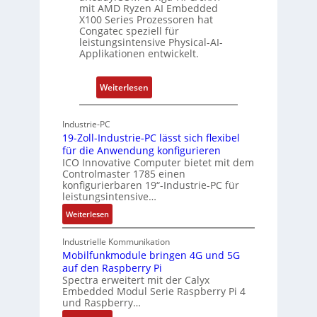
r
u
mit AMD Ryzen AI Embedded
e
w
n
X100 Series Prozessoren hat
r
Congatec speziell für
a
g
leistungsintensive Physical-AI-
c
c
Applikationen entwickelt.
a
h
t
u
:
Weiterlesen
-
n
P
A
g
h
r
Industrie-PC
y
c
19-Zoll-Industrie-PC lässt sich flexibel
s
h
für die Anwendung konfigurieren
i
ICO Innovative Computer bietet mit dem
i
Controlmaster 1785 einen
c
t
konfigurierbaren 19“-Industrie-PC für
a
e
leistungsintensive…
l
k
:
Weiterlesen
-
t
1
A
u
9
Industrielle Kommunikation
I
r
-
Mobilfunkmodule bringen 4G und 5G
a
auf den Raspberry Pi
Z
Spectra erweitert mit der Calyx
n
o
Embedded Modul Serie Raspberry Pi 4
l
d
und Raspberry…
l
e