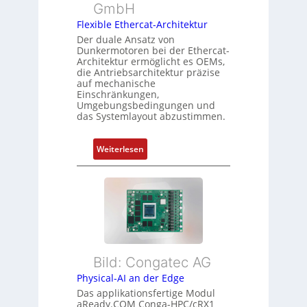
m
GmbH
r
r
e
t
Flexible Ethercat-Architektur
w
s
y
a
Der duale Ansatz von
s
Dunkermotoren bei der Ethercat-
p
c
Architektur ermöglicht es OEMs,
u
s
h
die Antriebsarchitektur präzise
n
o
u
auf mechanische
g
r
Einschränkungen,
n
Umgebungsbedingungen und
u
g
g
das Systemlayout abzustimmen.
n
t
d
f
:
Z
Weiterlesen
ü
F
u
r
l
s
m
e
t
e
x
a
h
i
n
r
b
d
L
l
s
e
Bild: Congatec AG
e
ü
i
Physical-AI an der Edge
E
b
s
Das applikationsfertige Modul
t
e
t
aReady.COM Conga-HPC/cRX1
h