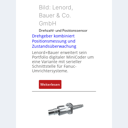
b
Bild: Lenord,
e
r
Bauer & Co.
k
GmbH
o
Drehzahl- und Positionssensor
m
Drehgeber kombiniert
b
Positionsmessung und
i
Zustandsüberwachung
n
Lenord+Bauer erweitert sein
i
Portfolio digitaler MiniCoder um
eine Variante mit serieller
e
Schnittstelle für Fanuc-
r
Umrichtersysteme.
t
P
:
Weiterlesen
o
D
s
r
i
e
t
h
i
g
o
e
n
b