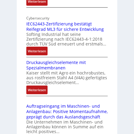
:
Weiterlesen
-
r
M
I
E
o
n
d
Cybersecurity
b
d
g
IEC62443-Zertifizierung bestätigt
i
u
e
Reifegrad ML3 für sichere Entwicklung
l
s
Softing Industrial hat seine
f
t
Zertifizierung nach IEC62443-4-1:2018
u
r
durch TÜV Süd erneuert und erstmals…
n
i
:
Weiterlesen
k
e
I
m
-
Druckausgleichselemente mit
E
o
P
Spezialmembranen
C
d
C
Kaiser stellt mit Agro ein hochrobustes,
6
u
l
aus rostfreiem Stahl A4 (V4A) gefertigtes
2
l
ä
Druckausgleichselement…
4
e
s
:
Weiterlesen
4
b
s
D
3
r
t
r
-
i
s
Auftragseingang im Maschinen- und
u
Z
n
i
Anlagenbau: Positive Momentaufnahme,
c
e
g
c
geprägt durch das Auslandsgeschäft
k
r
e
h
Die Unternehmen im Maschinen- und
a
t
Anlagenbau können in Summe auf ein
n
f
u
i
leicht positives…
4
l