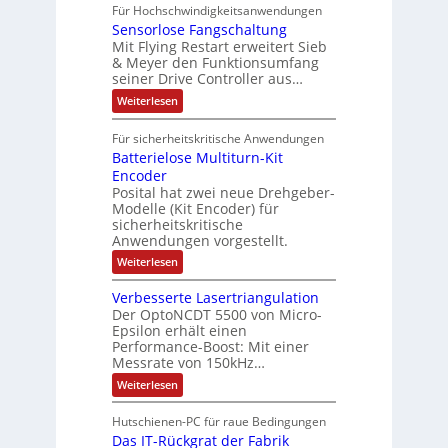
A
f
Für Hochschwindigkeitsanwendungen
a
u
C
b
u
n
t
Sensorlose Fangschaltung
-
n
e
d
t
N
Mit Flying Restart erweitert Sieb
d
i
4
e
o
& Meyer den Funktionsumfang
0
i
t
t
seiner Drive Controller aus…
m
A
z
e
s
t
a
:
Weiterlesen
r
k
e
S
t
i
t
e
r
i
Für sicherheitskritische Anwendungen
l
n
ä
e
Batterielose Multiturn-Kit
o
s
f
r
o
Encoder
n
h
r
t
Posital hat zwei neue Drehgeber-
g
ä
l
e
Modelle (Kit Encoder) für
l
o
e
sicherheitskritische
t
s
w
S
Anwendungen vorgestellt.
e
ä
c
F
:
Weiterlesen
h
a
h
B
u
n
l
a
t
g
Verbesserte Lasertriangulation
t
t
z
s
Der OptoNCDT 5500 von Micro-
t
l
c
Epsilon erhält einen
e
a
h
Performance-Boost: Mit einer
r
c
a
i
Messrate von 150kHz…
k
l
e
b
t
:
Weiterlesen
l
e
u
V
o
s
n
e
s
c
Hutschienen-PC für raue Bedingungen
g
r
e
h
Das IT-Rückgrat der Fabrik
b
M
i