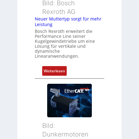
s
Bild: Bosch
e
m
Rexroth AG
r
e
k
Neuer Muttertyp sorgt für mehr
s
Leistung
o
s
m
Bosch Rexroth erweitert die
u
Performance Line seiner
b
n
Kugelgewindetriebe um eine
i
g
Lösung für vertikale und
n
dynamische
u
Linearanwendungen.
i
n
e
d
r
:
Weiterlesen
Z
t
N
u
P
e
s
o
u
t
s
e
a
i
r
n
t
M
d
i
u
s
o
t
ü
Bild:
n
t
b
Dunkermotoren
s
e
e