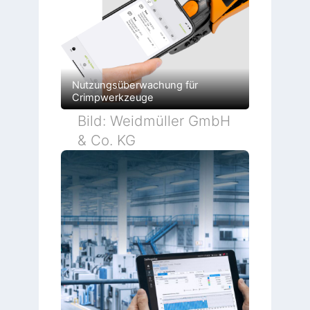
Nutzungsüberwachung für
Crimpwerkzeuge
Bild: Weidmüller GmbH
& Co. KG