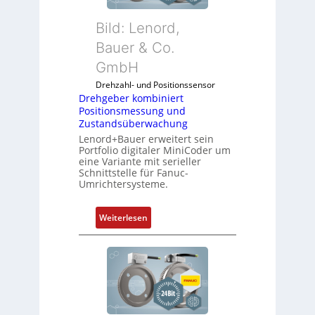
Bild: Lenord,
Bauer & Co.
GmbH
Drehzahl- und Positionssensor
Drehgeber kombiniert
Positionsmessung und
Zustandsüberwachung
Lenord+Bauer erweitert sein
Portfolio digitaler MiniCoder um
eine Variante mit serieller
Schnittstelle für Fanuc-
Umrichtersysteme.
:
Weiterlesen
D
r
e
h
g
e