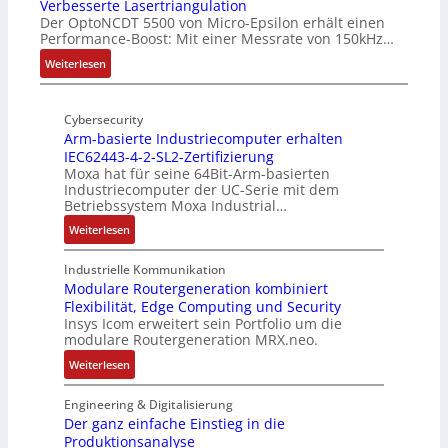
r
o
Verbesserte Lasertriangulation
a
ä
h
P
h
Der OptoNCDT 5500 von Micro-Epsilon erhält einen
s
t
f
r
N
Performance-Boost: Mit einer Messrate von 150kHz…
ä
e
t
t
e
l
F
e
:
Weiterlesen
s
s
t
a
r
V
f
z
S
n
i
e
ü
i
c
g
Cybersecurity
e
r
h
e
h
s
Arm-basierte Industriecomputer erhalten
l
b
r
l
u
IEC62443-4-2-SL2-Zertifizierung
c
o
e
e
e
Moxa hat für seine 64Bit-Arm-basierten
t
h
s
s
r
Industriecomputer der UC-Serie mit dem
z
a
e
s
z
Betriebssystem Moxa Industrial…
l
l
M
e
u
a
:
Weiterlesen
t
u
r
m
c
A
u
l
t
V
k
r
Industrielle Kommunikation
n
t
e
o
b
m
Modulare Routergeneration kombiniert
g
i
L
r
e
Flexibilität, Edge Computing und Security
-
t
a
s
Insys Icom erweitert sein Portfolio um die
s
b
u
s
t
modulare Routergeneration MRX.neo.
c
a
r
e
a
h
s
:
Weiterlesen
n
r
n
i
i
M
-
t
d
c
e
o
Engineering & Digitalisierung
K
r
d
h
r
d
Der ganz einfache Einstieg in die
i
i
e
t
t
Produktionsanalyse
u
t
a
s