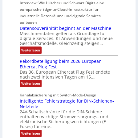
0
t
y
i
C
b
Interview: Wie Hilscher und Schwarz Digits eine
b
D
u
A
h
s
f
o
r
M
europäische Edge-to-Cloud-Infrastruktur für
n
i
A
e
e
i
m
d
industrielle Datenräume und digitale Services
d
-
r
z
e
p
l
H
aufbauen
n
m
i
e
a
u
Datensouveränität beginnt an der Maschine
,
i
u
i
e
t
s
Maschinendaten gelten als Grundlage für
t
p
s
c
r
i
digitale Services, KI-Anwendungen und neue
u
t
h
c
Geschäftsmodelle. Gleichzeitig steigen…
u
n
v
n
n
g
o
h
n
g
:
e
Weiterlesen
e
r
e
D
l
g
u
n
s
a
l
G
r
t
Rekordbeteiligung beim 2026 European
n
t
e
e
a
e
Ethercat Plug Fest
d
e
r
d
n
Das 36. European Ethercat Plug Fest endete
n
h
p
S
u
d
s
r
nach zwei intensiven Tagen am 15.…
ä
z
e
o
o
i
u
:
Weiterlesen
c
u
d
e
R
v
u
s
u
r
e
e
k
e
e
Kanalabsicherung mit Switch-Mode-Design
r
k
r
t
n
Intelligente Fehlerstrategie für DIN-Schienen-
o
d
ä
i
i
A
r
n
Netzteile
v
e
u
t
d
i
24V-Schaltschränke für die DIN-Schiene
f
h
b
y
t
enthalten wichtige Stromversorgungs- und
w
e
n
ä
a
elektronische Sicherungsvorrichtungen (E-
t
t
u
n
Fuses) für eine…
e
b
d
n
i
e
:
Weiterlesen
,
l
g
g
I
K