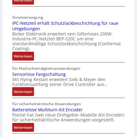
-
Weiterlesen
2
s
R
R
-
-
o
ü
E
u
Stromversorgung
s
c
r
n
IPC-Netzteil erhält Schutzlackbeschichtung für raue
e
k
g
d
Umgebungen
S
g
e
M
Bicker Elektronik erweitert sein lüfterloses 200W-
y
r
b
a
Industrie-PC-Netzteil BEP-520C um eine
s
a
n
r
standardmäßige Schutzlackbeschichtung (Conformal
t
t
i
k
Coating).
e
d
s
e
:
Weiterlesen
m
e
s
t
I
t
r
e
i
P
Für Hochschwindigkeitsanwendungen
e
F
b
n
C
Sensorlose Fangschaltung
c
a
e
g
Mit Flying Restart erweitert Sieb & Meyer den
-
h
b
s
l
Funktionsumfang seiner Drive Controller aus…
N
n
r
t
e
e
:
Weiterlesen
i
i
ä
i
t
S
k
k
t
t
z
e
Für sicherheitskritische Anwendungen
-
i
e
t
n
Batterielose Multiturn-Kit Encoder
G
g
r
e
Posital hat zwei neue Drehgeber-Modelle (Kit Encoder)
s
e
e
b
für sicherheitskritische Anwendungen vorgestellt.
i
o
s
n
e
l
r
:
Weiterlesen
c
J
i
e
l
B
h
a
S