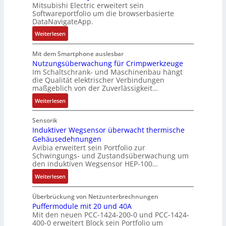
Mitsubishi Electric erweitert sein
u
e
l
E
n
V
Softwareportfolio um die browserbasierte
n
I
a
n
g
D
DataNavigateApp.
g
n
r
c
u
M
f
:
d
Weiterlesen
e
o
l
A
ü
D
u
R
d
a
E
r
e
s
o
Mit dem Smartphone auslesbar
e
t
l
r
r
t
Nutzungsüberwachung für Crimpwerkzeuge
u
r
i
e
Im Schaltschrank- und Maschinenbau hängt
a
g
r
t
o
k
die Qualität elektrischer Verbindungen
u
a
i
e
n
t
maßgeblich von der Zuverlässigkeit…
e
n
e
r
r
:
U
z
c
Weiterlesen
g
i
N
m
e
o
e
s
u
g
i
m
Sensorik
n
c
t
e
n
Induktiver Wegsensor überwacht thermische
p
e
h
Gehäusedehnungen
z
b
f
u
r
e
Avibia erweitert sein Portfolio zur
u
u
a
t
a
A
Schwingungs- und Zustandsüberwachung um
n
n
c
e
t
u
den induktiven Wegsensor HEP-100…
g
g
h
r
i
t
:
Weiterlesen
s
e
e
e
o
o
I
ü
n
E
r
n
m
n
b
Überbrückung von Netzunterbrechnungen
i
h
k
a
d
Puffermodule mit 20 und 40A
e
n
a
o
t
Mit den neuen PCC-1424-200-0 und PCC-1424-
u
r
s
l
m
i
400-0 erweitert Block sein Portfolio um
k
w
t
t
b