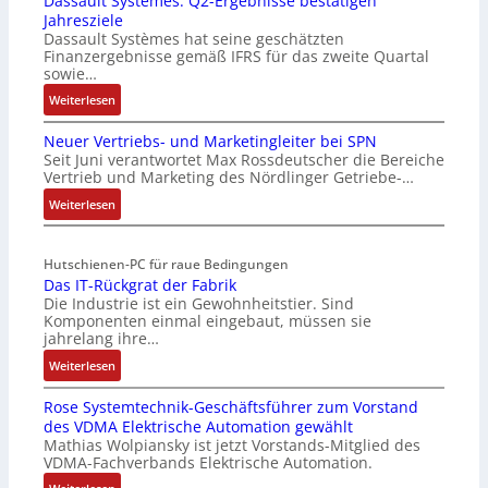
Dassault Systèmes: Q2-Ergebnisse bestätigen
Jahresziele
Dassault Systèmes hat seine geschätzten
Finanzergebnisse gemäß IFRS für das zweite Quartal
sowie…
:
Weiterlesen
D
Neuer Vertriebs- und Marketingleiter bei SPN
a
Seit Juni verantwortet Max Rossdeutscher die Bereiche
s
Vertrieb und Marketing des Nördlinger Getriebe-…
s
a
:
Weiterlesen
u
N
l
e
Hutschienen-PC für raue Bedingungen
t
u
Das IT-Rückgrat der Fabrik
S
e
Die Industrie ist ein Gewohnheitstier. Sind
y
r
Komponenten einmal eingebaut, müssen sie
s
V
jahrelang ihre…
t
e
:
Weiterlesen
è
r
D
m
t
Rose Systemtechnik-Geschäftsführer zum Vorstand
a
e
r
des VDMA Elektrische Automation gewählt
s
s
i
Mathias Wolpiansky ist jetzt Vorstands-Mitglied des
I
:
e
VDMA-Fachverbands Elektrische Automation.
T
Q
b
: