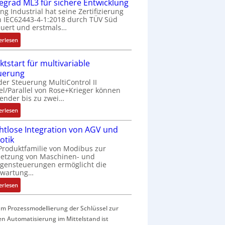
f
fegrad ML3 für sichere Entwicklung
a
ing Industrial hat seine Zertifizierung
 IEC62443-4-1:2018 durch TÜV Süd
c
uert und erstmals…
h
e
:
erlesen
S
I
e
E
ktstart für multivariable
n
C
uerung
s
6
der Steuerung MultiControl II
o
2
el/Parallel von Rose+Krieger können
r
4
ender bis zu zwei…
-
4
:
erlesen
I
3
M
n
-
htlose Integration von AGV und
a
t
Z
otik
r
e
e
Produktfamilie von Modibus zur
k
g
r
netzung von Maschinen- und
t
r
t
gensteuerungen ermöglicht die
s
nwartung…
a
i
t
t
f
:
erlesen
a
i
i
D
r
o
z
r
t
m Prozessmodellierung der Schlüssel zur
n
i
a
f
en Automatisierung im Mittelstand ist
i
e
h
ü