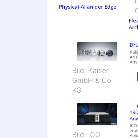
Physical-AI an der Edge
Fle
Arc
Dru
Kais
A4 
Ans
Bild: Kaiser
GmbH & Co
KG
19-
Anw
ICO
eine
Bild: ICO
Anw