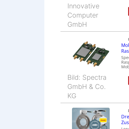
Innovative
Computer
GmbH
Mob
Ras
Spe
Ras
Mob
Bild: Spectra
GmbH & Co.
KG
Dre
Zu
Len