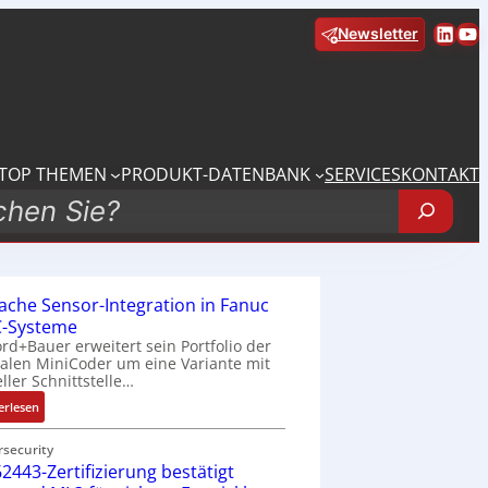
Linke
Yo
Newsletter
TOP THEMEN
PRODUKT-DATENBANK
SERVICES
KONTAKT
fache Sensor-Integration in Fanuc
-Systeme
rd+Bauer erweitert sein Portfolio der
talen MiniCoder um eine Variante mit
eller Schnittstelle…
:
erlesen
E
i
rsecurity
2443-Zertifizierung bestätigt
n