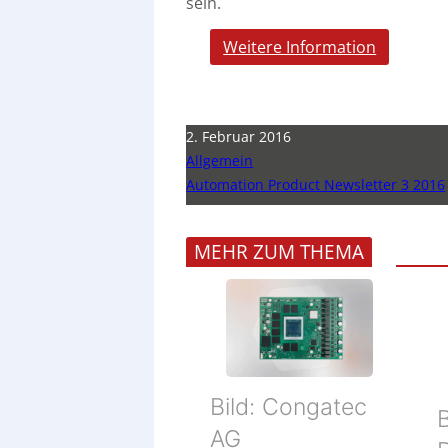
sein.
Weitere Information
2. Februar 2016
Allgemein
Automation Product Newsletter 3 2016
MEHR ZUM THEMA
Bild: Congatec
B
AG