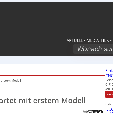
AKTUELL
MEDIATHEK
Search
Ein
CNC
Leno
t erstem Modell
digi
seri
Weit
artet mit erstem Modell
Cybe
IEC6