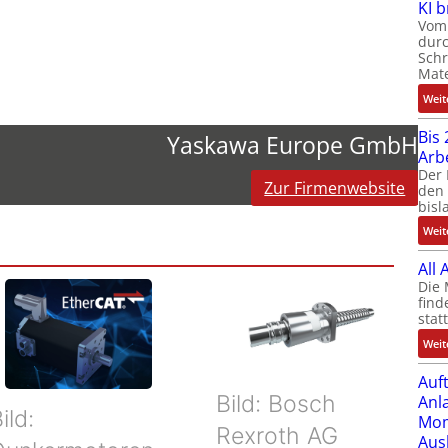
KI 
Vom 
durc
Schr
Mate
Weit
Bis 
Yaskawa Europe GmbH
Arb
Der 
Zur Firmenwebsite
den 
bisl
Weit
All
Die 
find
stat
Weit
Auf
Bild: Bosch
Anl
ild:
Mom
Rexroth AG
Aus