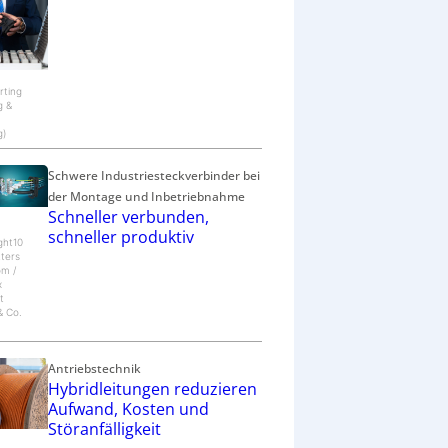
c
h
ä
f
t
arting
g &
g)
Schwere Industriesteckverbinder bei
der Montage und Inbetriebnahme
Schneller verbunden,
schneller produktiv
ght10
tters
om /
x
t
 Co.
Antriebstechnik
Hybridleitungen reduzieren
Aufwand, Kosten und
Störanfälligkeit