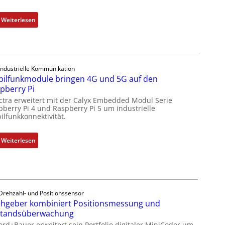
l
e
:
Weiterlesen
i
1
c
9
h
-
s
Z
e
Industrielle Kommunikation
o
ilfunkmodule bringen 4G und 5G auf den
l
l
pberry Pi
e
l
ctra erweitert mit der Calyx Embedded Modul Serie
m
-
pberry Pi 4 und Raspberry Pi 5 um industrielle
e
I
ilfunkkonnektivität.
n
n
t
d
:
Weiterlesen
e
u
M
m
s
o
i
t
b
t
r
i
S
i
l
Drehzahl- und Positionssensor
p
e
hgeber kombiniert Positionsmessung und
f
e
-
standsüberwachung
u
z
P
n
ord+Bauer erweitert sein Portfolio digitaler MiniCoder um