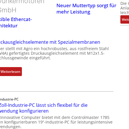
Dunkermotoren
Die
Neuer Muttertyp sorgt für
Anl
GmbH
mehr Leistung
leic
xible Ethercat-
Weit
hitektur
ckausgleichselemente mit Spezialmembranen
er stellt mit Agro ein hochrobustes, aus rostfreiem Stahl
(V4A) gefertigtes Druckausgleichselement mit M12x1.5-
chlussgewinde eingeführt.
:
Weiterlesen
D
r
u
c
Industrie-PC
k
Zoll-Industrie-PC lässt sich flexibel für die
a
endung konfigurieren
u
 Innovative Computer bietet mit dem Controlmaster 1785
s
n konfigurierbaren 19“-Industrie-PC für leistungsintensive
g
endungen.