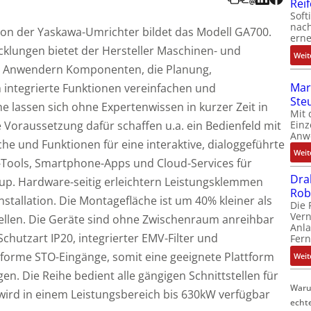
Rei
Soft
nach
ion der Yaskawa-Umrichter bildet das Modell GA700.
erne
klungen bietet der Hersteller Maschinen- und
Weit
en Anwendern Komponenten, die Planung,
Mar
 integrierte Funktionen vereinfachen und
Ste
e lassen sich ohne Expertenwissen in kurzer Zeit in
Mit 
Einz
Voraussetzung dafür schaffen u.a. ein Bedienfeld mit
Anw
he und Funktionen für eine interaktive, dialoggeführte
Weit
-Tools, Smartphone-Apps und Cloud-Services für
Dra
. Hardware-seitig erleichtern Leistungsklemmen
Rob
tallation. Die Montagefläche ist um 40% kleiner als
Die 
Ver
llen. Die Geräte sind ohne Zwischenraum anreihbar
Anla
Schutzart IP20, integrierter EMV-Filter und
Fer
nforme STO-Eingänge, somit eine geeignete Plattform
Weit
n. Die Reihe bedient alle gängigen Schnittstellen für
Waru
wird in einem Leistungsbereich bis 630kW verfügbar
echt