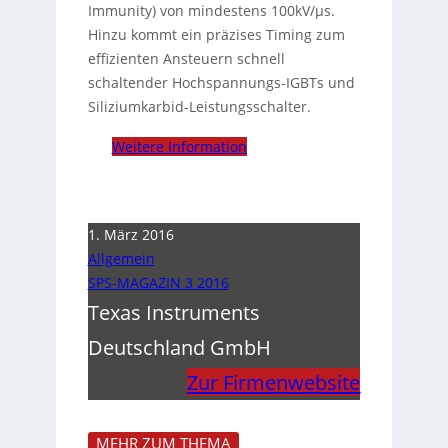
Immunity) von mindestens 100kV/µs.
Hinzu kommt ein präzises Timing zum
effizienten Ansteuern schnell
schaltender Hochspannungs-IGBTs und
Siliziumkarbid-Leistungsschalter.
Weitere Information
1. März 2016
Allgemein
SPS-MAGAZIN 3 2016
Texas Instruments
Deutschland GmbH
Zur Firmenwebsite
MEHR ZUM THEMA