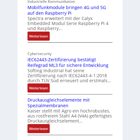
9
Industrielle Kommunikation
I
r
-
Mobilfunkmodule bringen 4G und 5G
a
auf den Raspberry Pi
Z
Spectra erweitert mit der Calyx
n
o
Embedded Modul Serie Raspberry Pi 4
l
d
und Raspberry…
l
e
:
Weiterlesen
-
r
M
I
E
o
n
d
Cybersecurity
b
d
g
IEC62443-Zertifizierung bestätigt
i
u
e
Reifegrad ML3 für sichere Entwicklung
l
s
Softing Industrial hat seine
f
t
Zertifizierung nach IEC62443-4-1:2018
u
r
durch TÜV Süd erneuert und erstmals…
n
i
:
Weiterlesen
k
e
I
m
-
Druckausgleichselemente mit
E
o
P
Spezialmembranen
C
d
C
Kaiser stellt mit Agro ein hochrobustes,
6
u
l
aus rostfreiem Stahl A4 (V4A) gefertigtes
2
l
ä
Druckausgleichselement…
4
e
s
:
Weiterlesen
4
b
s
D
3
r
t