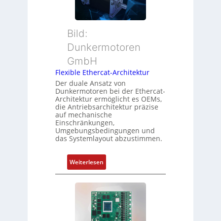
t
M
d
i
u
s
o
t
ü
Bild:
n
t
b
Dunkermotoren
s
e
e
m
GmbH
r
r
e
t
Flexible Ethercat-Architektur
w
s
y
a
Der duale Ansatz von
s
Dunkermotoren bei der Ethercat-
p
c
Architektur ermöglicht es OEMs,
u
s
h
die Antriebsarchitektur präzise
n
o
u
auf mechanische
g
r
Einschränkungen,
n
Umgebungsbedingungen und
u
g
g
das Systemlayout abzustimmen.
n
t
d
f
:
Z
Weiterlesen
ü
F
u
r
l
s
m
e
t
e
x
a
h
i
n
r