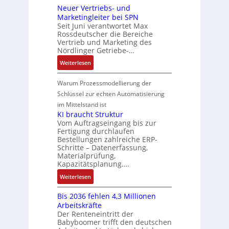
n
m
g
:
Neuer Vertriebs- und
a
r
n
t
t
P
Marketingleiter bei SPN
s
a
d
w
e
o
Seit Juni verantwortet Max
s
t
R
i
c
Rossdeutscher die Bereiche
s
a
i
o
c
h
Vertrieb und Marketing des
i
u
o
b
k
Nördlinger Getriebe-…
n
t
l
n
o
l
i
:
i
Weiterlesen
t
i
t
u
k
N
v
S
n
i
n
-
e
e
Warum Prozessmodellierung der
y
F
k
g
G
u
M
Schlüssel zur echten Automatisierung
s
a
e
e
o
im Mittelstand ist
t
n
s
r
m
KI braucht Struktur
è
u
c
V
e
Vom Auftragseingang bis zur
m
c
h
Fertigung durchlaufen
e
n
e
C
ä
Bestellungen zahlreiche ERP-
r
t
s
N
Schritte – Datenerfassung,
f
t
a
:
C
Materialprüfung,
t
r
u
Q
Kapazitätsplanung.…
-
s
i
f
2
S
:
f
Weiterlesen
e
n
-
y
K
ü
b
a
E
s
Bis 2036 fehlen 4,3 Millionen
I
h
s
h
r
t
Arbeitskräfte
b
r
-
m
g
e
Der Renteneintritt der
r
e
u
e
Babyboomer trifft den deutschen
e
m
a
r
n
,