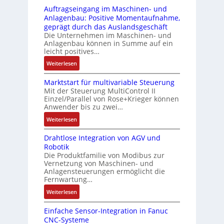
r
-
i
s
Auftragseingang im Maschinen- und
u
Z
n
i
Anlagenbau: Positive Momentaufnahme,
c
e
g
c
geprägt durch das Auslandsgeschäft
k
r
e
h
Die Unternehmen im Maschinen- und
a
t
Anlagenbau können in Summe auf ein
n
f
u
i
leicht positives…
4
l
s
f
G
e
:
Weiterlesen
g
i
u
x
A
l
z
n
i
Marktstart für multivariable Steuerung
u
e
i
Mit der Steuerung MultiControl II
d
b
f
i
e
Einzel/Parallel von Rose+Krieger können
5
e
t
c
Anwender bis zu zwei…
r
G
l
r
h
u
a
:
Weiterlesen
f
a
s
n
u
M
ü
g
e
g
Drahtlose Integration von AGV und
f
a
r
s
l
b
Robotik
d
r
d
e
e
e
Die Produktfamilie von Modibus zur
e
k
i
i
m
Vernetzung von Maschinen- und
s
n
t
e
n
Anlagensteuerungen ermöglicht die
e
t
R
s
A
g
Fernwartung…
n
ä
a
t
n
a
t
:
Weiterlesen
t
s
a
w
n
e
D
i
p
r
e
g
m
Einfache Sensor-Integration in Fanuc
r
g
b
t
n
i
CNC-Systeme
i
a
t
e
f
d