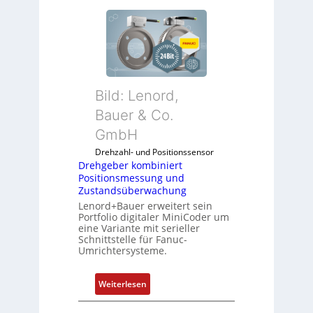
r
e
h
g
e
b
Bild: Lenord,
e
r
Bauer & Co.
k
GmbH
o
Drehzahl- und Positionssensor
m
Drehgeber kombiniert
b
Positionsmessung und
i
Zustandsüberwachung
n
Lenord+Bauer erweitert sein
i
Portfolio digitaler MiniCoder um
eine Variante mit serieller
e
Schnittstelle für Fanuc-
r
Umrichtersysteme.
t
P
:
Weiterlesen
o
D
s
r