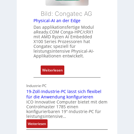
b
d
L
l
s
e
Bild: Congatec AG
e
ü
i
Physical-AI an der Edge
E
b
s
Das applikationsfertige Modul
t
e
t
aReady.COM Conga-HPC/cRX1
h
r
u
mit AMD Ryzen AI Embedded
e
w
n
X100 Series Prozessoren hat
r
Congatec speziell für
a
g
leistungsintensive Physical-AI-
c
c
Applikationen entwickelt.
a
h
t
u
:
Weiterlesen
-
n
P
A
g
h
r
Industrie-PC
y
c
19-Zoll-Industrie-PC lässt sich flexibel
s
h
für die Anwendung konfigurieren
i
ICO Innovative Computer bietet mit dem
i
Controlmaster 1785 einen
c
t
konfigurierbaren 19“-Industrie-PC für
a
e
leistungsintensive…
l
k
:
Weiterlesen
-
t
1
A
u