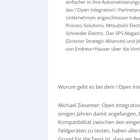
einfacher in ihre Automatisierun
das \’Open Integration\‘-Partnerp
Unternehmen angeschlossen haben
Process Solutions, Mitsubishi Elec
Schneider Electric. Das SPS-Magaz
(Director Strategic Alliances) und
von Endress+Hauser über die Vorte
Worum geht es bei dem \’Open In
Michael Ziesemer:
Open Integration
einigen Jahren damit angefangen, 
Kompatibilität zwischen den eing
Feldgeräten zu testen, haben aller
Grund für die Tests ist, dass wir 