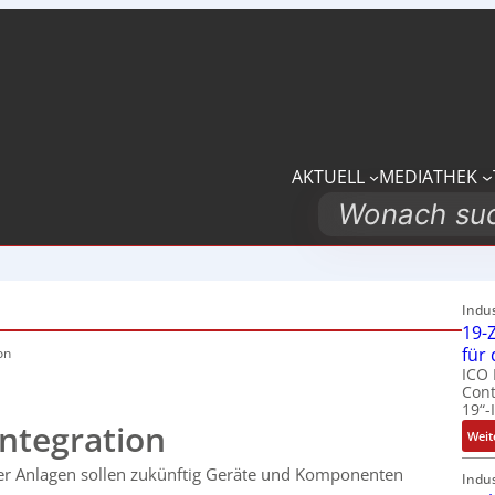
AKTUELL
MEDIATHEK
Search
Indu
19-Z
für
on
ICO 
Cont
19“-
integration
Weit
her Anlagen sollen zukünftig Geräte und Komponenten
Indu