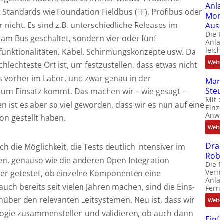
Anl
k Standards wie Foundation Fieldbus (FF), Profibus oder
Mom
er nicht. Es sind z.B. unterschiedliche Releases im
Aus
Die
 am Bus geschaltet, sondern vier oder fünf
Anl
leic
funktionalitäten, Kabel, Schirmungskonzepte usw. Da
Weit
hlechteste Ort ist, um festzustellen, dass etwas nicht
its vorher im Labor, und zwar genau in der
Mar
Ste
 zum Einsatz kommt. Das machen wir – wie gesagt –
Mit 
hen ist es aber so viel geworden, dass wir es nun auf eine
Einz
Anw
on gestellt haben.
Weit
Dra
ch die Möglichkeit, die Tests deutlich intensiver im
Rob
n, genauso wie die anderen Open Integration
Die 
Ver
er getestet, ob einzelne Komponenten eine
Anla
 auch bereits seit vielen Jahren machen, sind die Eins-
Fer
nüber den relevanten Leitsystemen. Neu ist, dass wir
Weit
logie zusammenstellen und validieren, ob auch dann
Ein