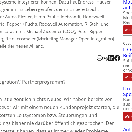
Mob
gssysteme integrieren können. Dazu hat Endress+Hauser
auf
rogramm ins Leben gerufen, dem sich bereits acht
Spec
: Auma Riester, Hima Paul Hildebrandt, Honeywell
Modu
Ras
tric, Pepperl+Fuchs, Rockwell Automation, R. Stahl und
Weit
in sprach mit Michael Ziesemer (COO), Peter Rippen
 Jörg Reinkensmeier (Marketing Manager Open Integration)
Cybe
ile der neuen Allianz.
IEC6
Rei
Soft
nach
erne
Weit
tegration\‘-Partnerprogramm?
Dru
Spe
 ist eigentlich nichts Neues. Wir haben bereits vor
Kais
aus 
bevor wir mit einem neuen Kundenprojekt starten, die
Dru
esetzten Leitsystemen bzw. Steuerungen und
Weit
dings bisher nie darüber öffentlich gesprochen. Der
Auf
festgestellt haben, dass es immer wieder Probleme