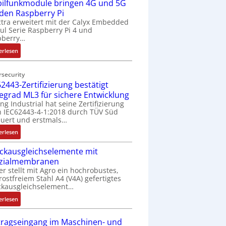
ilfunkmodule bringen 4G und 5G
-
Z
 den Raspberry Pi
o
tra erweitert mit der Calyx Embedded
l Serie Raspberry Pi 4 und
l
pberry…
l
-
:
erlesen
I
M
n
o
rsecurity
d
b
2443-Zertifizierung bestätigt
u
i
fegrad ML3 für sichere Entwicklung
s
l
ing Industrial hat seine Zertifizierung
t
f
 IEC62443-4-1:2018 durch TÜV Süd
r
u
uert und erstmals…
i
n
:
erlesen
e
k
I
-
m
ckausgleichselemente mit
E
P
o
zialmembranen
C
C
d
er stellt mit Agro ein hochrobustes,
6
l
u
rostfreiem Stahl A4 (V4A) gefertigtes
2
ä
l
ckausgleichselement…
4
s
e
:
4
erlesen
s
b
D
3
t
r
r
-
tragseingang im Maschinen- und
s
i