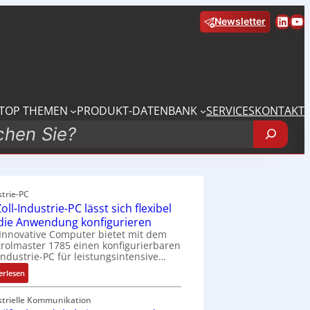
Linke
Yo
Newsletter
TOP THEMEN
PRODUKT-DATENBANK
SERVICES
KONTAKT
strie-PC
oll-Industrie-PC lässt sich flexibel
 die Anwendung konfigurieren
Innovative Computer bietet mit dem
rolmaster 1785 einen konfigurierbaren
Industrie-PC für leistungsintensive…
:
erlesen
1
9
strielle Kommunikation