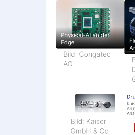
Physical-AI an der
Fl
Edge
Ar
Bild: Congatec
B
AG
Dru
Kais
A4 
Ans
Bild: Kaiser
GmbH & Co