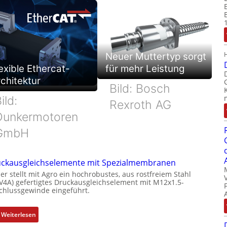
Neuer Muttertyp sorgt
exible Ethercat-
für mehr Leistung
chitektur
Bild: Bosch
ild:
Rexroth AG
Dunkermotoren
GmbH
ckausgleichselemente mit Spezialmembranen
er stellt mit Agro ein hochrobustes, aus rostfreiem Stahl
(V4A) gefertigtes Druckausgleichselement mit M12x1.5-
chlussgewinde eingeführt.
:
Weiterlesen
D