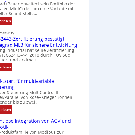
rd+Bauer erweitert sein Portfolio der
talen MiniCoder um eine Variante mit
eller Schnittstelle…
:
erlesen
E
i
security
2443-Zertifizierung bestätigt
n
f
fegrad ML3 für sichere Entwicklung
a
ing Industrial hat seine Zertifizierung
 IEC62443-4-1:2018 durch TÜV Süd
c
uert und erstmals…
h
e
:
erlesen
S
I
e
E
ktstart für multivariable
n
C
uerung
s
6
der Steuerung MultiControl II
o
2
el/Parallel von Rose+Krieger können
r
4
ender bis zu zwei…
-
4
:
erlesen
I
3
M
n
-
htlose Integration von AGV und
a
t
Z
otik
r
e
e
Produktfamilie von Modibus zur
k