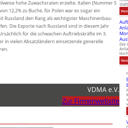
ilweise hohe Zuwachsraten erzielte. Italien (Nummer 5
stat
von 12,2% zu Buche, für Polen war es sogar ein
Weit
it Russland den Rang als wichtigster Maschinenbau-
Auf
fen. Die Exporte nach Russland sind in diesem Jahr
Anl
Mom
Ursächlich für die schwachen Auftriebskräfte im 3.
Aus
r in vielen Absatzländern einsetzende generelle
Die
ren.
Anl
leic
Weit
VDMA e.V.
Zur Firmenwebsite