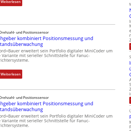
:
Weiterlesen
e
u
M
m
s
o
i
t
b
t
r
i
S
i
l
Drehzahl- und Positionssensor
p
e
hgeber kombiniert Positionsmessung und
f
e
-
standsüberwachung
u
z
P
n
ord+Bauer erweitert sein Portfolio digitaler MiniCoder um
i
C
 Variante mit serieller Schnittstelle für Fanuc-
k
a
ichtersysteme.
l
m
l
ä
o
m
s
:
Weiterlesen
d
e
s
D
u
m
t
r
l
b
s
e
e
r
i
Drehzahl- und Positionssensor
h
b
a
hgeber kombiniert Positionsmessung und
c
g
r
n
standsüberwachung
h
e
i
e
f
ord+Bauer erweitert sein Portfolio digitaler MiniCoder um
b
n
n
 Variante mit serieller Schnittstelle für Fanuc-
l
e
g
ichtersysteme.
e
r
e