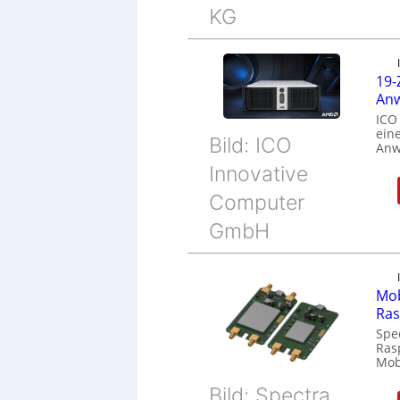
KG
19-
Anw
ICO
eine
Bild: ICO
Anw
Innovative
Computer
GmbH
Mob
Ras
Spe
Ras
Mob
Bild: Spectra