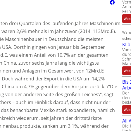
Ver
Anla
Fer
Weit
sten drei Quartalen des laufenden Jahres Maschinen im
waren 2,6% mehr als im Jahr zuvor (2014: 113Mrd.E).
Waru
e Maschinenbauer in Deutschland die meisten
echte
KI 
n USA. Dorthin gingen von Januar bis September
Vom 
durc
d.E, was einem Anteil von 10,7% an der gesamten
Schr
China, zuvor sechs Jahre lang die wichtigste
Mate
hinen und Anlagen im Gesamtwert von 12Mrd.E
Weit
3%. Doch während der Export in die USA um 14,2%
Bis 
h China um 4,7% gegenüber dem Vorjahr zurück. \“Die
Arb
Der 
ig von der anderen Seite des großen Teiches\“, sagt
den 
hers – auch im Hinblick darauf, dass nicht nur der
bisl
n das benachbarte Mexiko stark expandierte, nämlich
Weit
kreich wiederum, seit Jahren der drittstärkste
All
hinenbauprodukte, sanken um 3,1%, während der
Die 
find