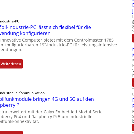
r
u
c
Industrie-PC
k
Zoll-Industrie-PC lässt sich flexibel für die
a
endung konfigurieren
u
 Innovative Computer bietet mit dem Controlmaster 1785
s
n konfigurierbaren 19“-Industrie-PC für leistungsintensive
g
endungen.
l
e
:
Weiterlesen
i
1
c
9
h
-
s
Z
e
Industrielle Kommunikation
E
o
ilfunkmodule bringen 4G und 5G auf den
l
l
pberry Pi
e
l
ctra erweitert mit der Calyx Embedded Modul Serie
m
-
pberry Pi 4 und Raspberry Pi 5 um industrielle
e
I
ilfunkkonnektivität.
n
n
t
d