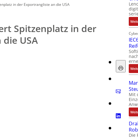
Leno
enplatz in der Exportrangliste an die USA
digi
seri
Weit
rt Spitzenplatz in der
Cyber
n die USA
IEC6
Rei
Soft
nach
erne
Weit
Mar
Ste
Mit 
Einz
Anw
Weit
Dra
Rob
Die 