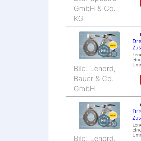
GmbH & Co.
KG
Dre
Zu
Len
eine
Umr
Bild: Lenord,
Bauer & Co.
GmbH
Dre
Zu
Len
eine
Umr
Bild: Lenord,