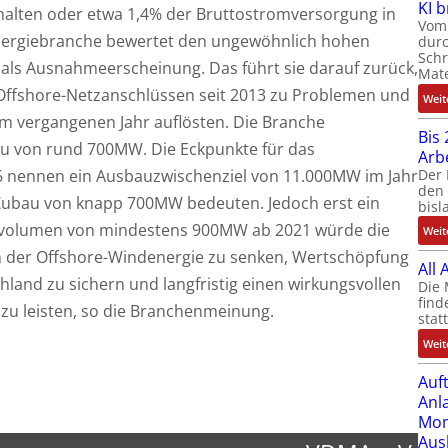
KI 
alten oder etwa 1,4% der Bruttostromversorgung in
Vom 
nergiebranche bewertet den ungewöhnlich hohen
durc
Schr
als Ausnahmeerscheinung. Das führt sie darauf zurück,
Mate
n Offshore-Netzanschlüssen seit 2013 zu Problemen und
Weit
im vergangenen Jahr auflösten. Die Branche
Bis 
au von rund 700MW. Die Eckpunkte für das
Arb
Der 
6 nennen ein Ausbauzwischenziel von 11.000MW im Jahr
den 
 Zubau von knapp 700MW bedeuten. Jedoch erst ein
bisl
auvolumen von mindestens 900MW ab 2021 würde die
Weit
en der Offshore-Windenergie zu senken, Wertschöpfung
All
hland zu sichern und langfristig einen wirkungsvollen
Die 
find
 zu leisten, so die Branchenmeinung.
stat
Weit
Auf
Anl
Mom
Aus