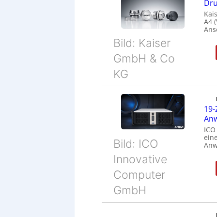
Dru
Kais
A4 
Ans
Bild: Kaiser
GmbH & Co
KG
19-
Anw
ICO
eine
Bild: ICO
Anw
Innovative
Computer
GmbH