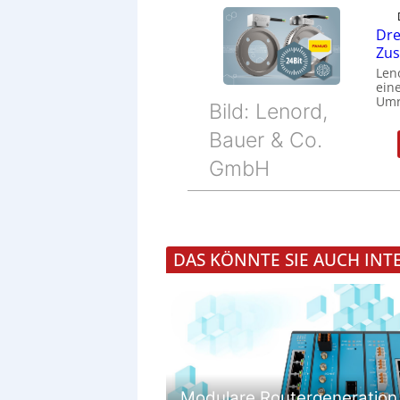
Dre
Zu
Len
eine
Umr
Bild: Lenord,
Bauer & Co.
GmbH
DAS KÖNNTE SIE AUCH INT
Modulare Routergeneration