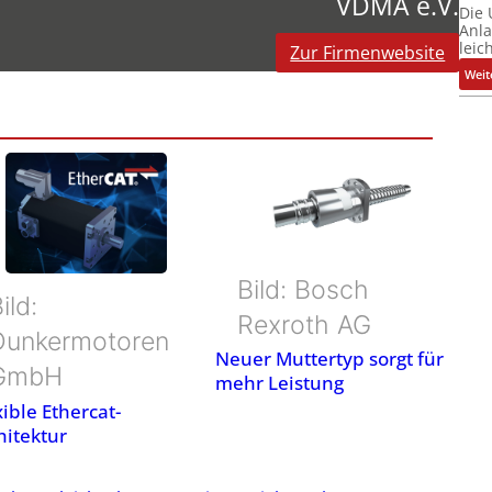
VDMA e.V.
Die
Anl
leic
Zur Firmenwebsite
Weit
Bild: Bosch
ild:
Rexroth AG
Dunkermotoren
Neuer Muttertyp sorgt für
GmbH
mehr Leistung
xible Ethercat-
hitektur