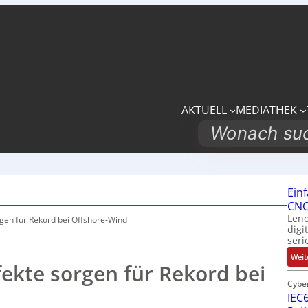
AKTUELL
MEDIATHEK
Search
Ein
CNC
Leno
gen für Rekord bei Offshore-Wind
digi
seri
Weit
ekte sorgen für Rekord bei
Cybe
IEC6