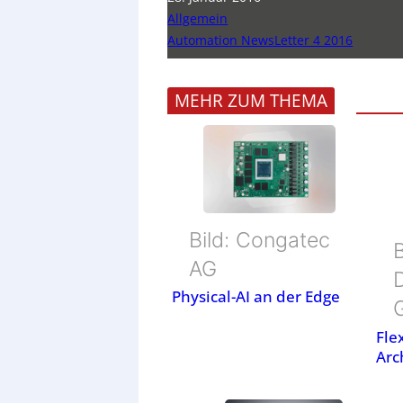
Allgemein
Automation NewsLetter 4 2016
MEHR ZUM THEMA
Bild: Congatec
B
AG
Physical-AI an der Edge
Fle
Arc