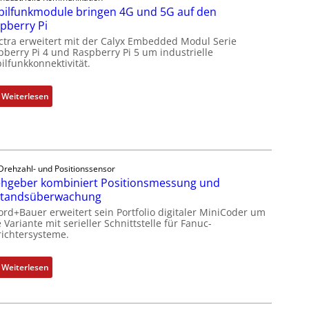
o
ilfunkmodule bringen 4G und 5G auf den
l
l
pberry Pi
e
l
ctra erweitert mit der Calyx Embedded Modul Serie
m
-
pberry Pi 4 und Raspberry Pi 5 um industrielle
e
I
ilfunkkonnektivität.
n
n
t
d
:
Weiterlesen
e
u
M
m
s
o
i
t
b
t
r
i
S
i
l
Drehzahl- und Positionssensor
p
e
hgeber kombiniert Positionsmessung und
f
e
-
standsüberwachung
u
z
P
n
ord+Bauer erweitert sein Portfolio digitaler MiniCoder um
i
C
 Variante mit serieller Schnittstelle für Fanuc-
k
a
ichtersysteme.
l
m
l
ä
o
m
s
:
Weiterlesen
d
e
s
D
u
m
t
r
l
b
s