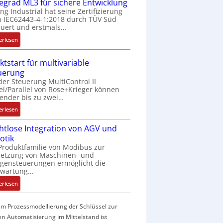
f
fegrad ML3 für sichere Entwicklung
a
ing Industrial hat seine Zertifizierung
 IEC62443-4-1:2018 durch TÜV Süd
c
uert und erstmals…
h
e
:
erlesen
S
I
e
E
ktstart für multivariable
n
C
uerung
s
6
der Steuerung MultiControl II
o
2
el/Parallel von Rose+Krieger können
r
4
ender bis zu zwei…
-
4
:
erlesen
I
3
M
n
-
htlose Integration von AGV und
a
t
Z
otik
r
e
e
Produktfamilie von Modibus zur
k
g
r
netzung von Maschinen- und
t
r
t
gensteuerungen ermöglicht die
s
nwartung…
a
i
t
t
f
:
erlesen
a
i
i
D
r
o
z
r
t
m Prozessmodellierung der Schlüssel zur
n
i
a
f
en Automatisierung im Mittelstand ist
i
e
h
ü