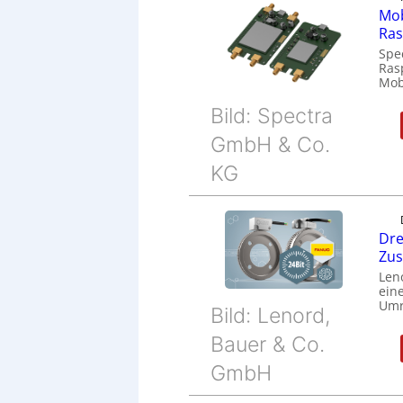
Mob
Ras
Spe
Ras
Mob
Bild: Spectra
GmbH & Co.
KG
Dre
Zu
Len
eine
Umr
Bild: Lenord,
Bauer & Co.
GmbH