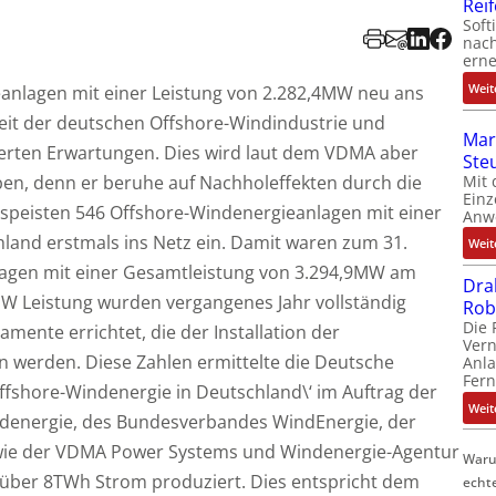
Rei
Soft
nach
erne
Weit
anlagen mit einer Leistung von 2.282,4MW neu ans
gkeit der deutschen Offshore-Windindustrie und
Mar
erten Erwartungen. Dies wird laut dem VDMA aber
Ste
Mit 
iben, denn er beruhe auf Nachholeffekten durch die
Einz
speisten 546 Offshore-Windenergieanlagen mit einer
Anw
land erstmals ins Netz ein. Damit waren zum 31.
Weit
agen mit einer Gesamtleistung von 3.294,9MW am
Dra
MW Leistung wurden vergangenes Jahr vollständig
Rob
Die 
ente errichtet, die der Installation der
Ver
 werden. Diese Zahlen ermittelte die Deutsche
Anla
Fer
ffshore-Windenergie in Deutschland\‘ im Auftrag der
Weit
denergie, des Bundesverbandes WindEnergie, der
owie der VDMA Power Systems und Windenergie-Agentur
Waru
 über 8TWh Strom produziert. Dies entspricht dem
echt