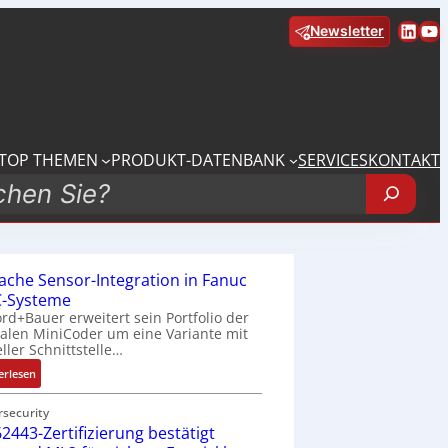
Linke
Yo
Newsletter
TOP THEMEN
PRODUKT-DATENBANK
SERVICES
KONTAKT
fache Sensor-Integration in Fanuc
-Systeme
rd+Bauer erweitert sein Portfolio der
talen MiniCoder um eine Variante mit
eller Schnittstelle…
:
erlesen
E
i
rsecurity
2443-Zertifizierung bestätigt
n