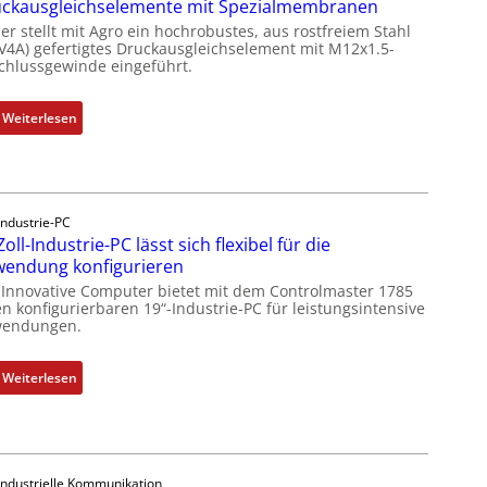
ckausgleichselemente mit Spezialmembranen
er stellt mit Agro ein hochrobustes, aus rostfreiem Stahl
(V4A) gefertigtes Druckausgleichselement mit M12x1.5-
chlussgewinde eingeführt.
:
Weiterlesen
D
r
u
c
Industrie-PC
k
Zoll-Industrie-PC lässt sich flexibel für die
a
endung konfigurieren
u
 Innovative Computer bietet mit dem Controlmaster 1785
s
n konfigurierbaren 19“-Industrie-PC für leistungsintensive
g
endungen.
l
e
:
Weiterlesen
i
1
c
9
h
-
s
Z
e
Industrielle Kommunikation