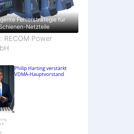
c
h
ä
f
ligente Fehlerstrategie für
t
Schienen-Netzteile
d: RECOM Power
bH
Philip Harting verstärkt
VDMA-Hauptvorstand
arting
g &
g)