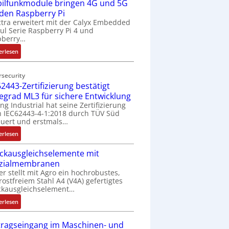
ilfunkmodule bringen 4G und 5G
-
Z
 den Raspberry Pi
o
tra erweitert mit der Calyx Embedded
l Serie Raspberry Pi 4 und
l
pberry…
l
-
:
erlesen
I
M
n
o
rsecurity
d
b
2443-Zertifizierung bestätigt
u
i
fegrad ML3 für sichere Entwicklung
s
l
ing Industrial hat seine Zertifizierung
t
f
 IEC62443-4-1:2018 durch TÜV Süd
r
u
uert und erstmals…
i
n
:
erlesen
e
k
I
-
m
ckausgleichselemente mit
E
P
o
zialmembranen
C
C
d
er stellt mit Agro ein hochrobustes,
6
l
u
rostfreiem Stahl A4 (V4A) gefertigtes
2
ä
l
ckausgleichselement…
4
s
e
:
4
erlesen
s
b
D
3
t
r
r
-
tragseingang im Maschinen- und
s
i