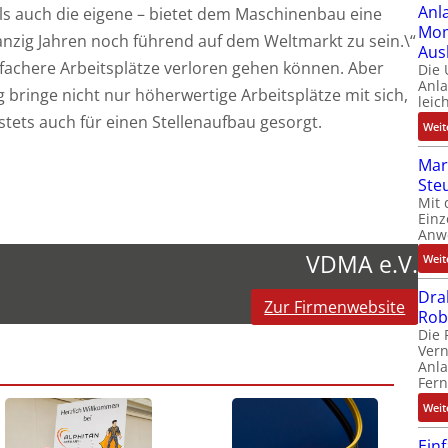
Anl
ls auch die eigene – bietet dem Maschinenbau eine
Mom
anzig Jahren noch führend auf dem Weltmarkt zu sein.\“
Aus
einfachere Arbeitsplätze verloren gehen können. Aber
Die
Anl
ringe nicht nur höherwertige Arbeitsplätze mit sich,
leic
tets auch für einen Stellenaufbau gesorgt.
Weit
Mar
Ste
Mit 
Einz
Anw
VDMA e.V.
Weit
Dra
Zur Firmenwebsite
Rob
Die 
Ver
Anla
Fer
Weit
Ein