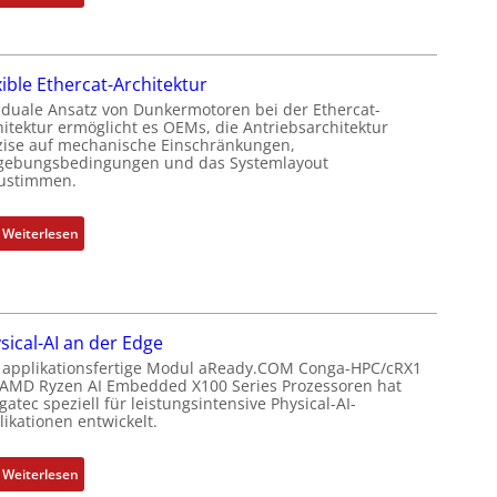
P
N
k
o
e
o
s
u
m
i
xible Ethercat-Architektur
e
b
t
r
 duale Ansatz von Dunkermotoren bei der Ethercat-
i
i
hitektur ermöglicht es OEMs, die Antriebsarchitektur
M
n
zise auf mechanische Einschränkungen,
o
u
i
ebungsbedingungen und das Systemlayout
n
t
ustimmen.
e
s
t
r
m
e
t
:
Weiterlesen
e
r
P
F
s
t
o
l
s
y
s
e
u
p
i
x
n
s
sical-AI an der Edge
t
i
g
o
 applikationsfertige Modul aReady.COM Conga-HPC/cRX1
i
b
u
 AMD Ryzen AI Embedded X100 Series Prozessoren hat
r
o
l
atec speziell für leistungsintensive Physical-AI-
n
g
n
e
ikationen entwickelt.
d
t
s
E
Z
f
m
t
:
u
Weiterlesen
ü
e
h
P