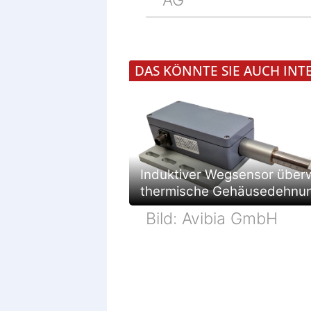
AG
DAS KÖNNTE SIE AUCH INT
Induktiver Wegsensor über
thermische Gehäusedehnu
Bild: Avibia GmbH