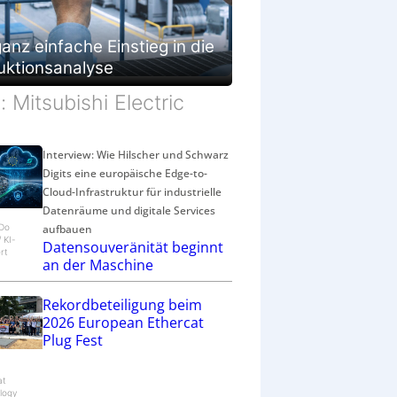
anz einfache Einstieg in die
uktionsanalyse
d: Mitsubishi Electric
Interview: Wie Hilscher und Schwarz
Digits eine europäische Edge-to-
Cloud-Infrastruktur für industrielle
Datenräume und digitale Services
aufbauen
eDo
/ KI-
Datensouveränität beginnt
rt
an der Maschine
Rekordbeteiligung beim
2026 European Ethercat
Plug Fest
at
logy