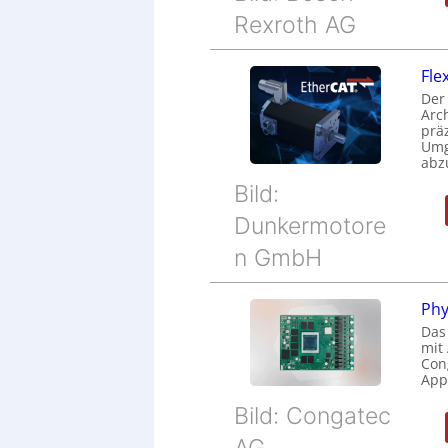
Rexroth AG
Fle
Der
Arc
prä
Umg
abz
Bild:
Dunkermotore
n GmbH
Phy
Das
mit
Cong
Appl
Bild: Congatec