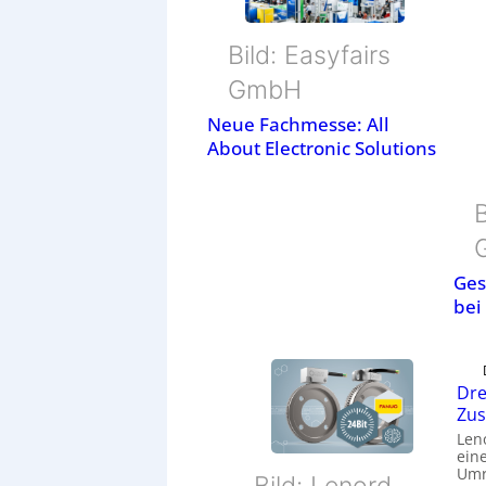
Bild: Easyfairs
GmbH
Neue Fachmesse: All
About Electronic Solutions
B
Ges
bei
Dre
Zu
Len
eine
Umr
Bild: Lenord,