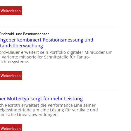
:
Weiterlesen
D
r
e
Drehzahl- und Positionssensor
h
hgeber kombiniert Positionsmessung und
g
standsüberwachung
e
ord+Bauer erweitert sein Portfolio digitaler MiniCoder um
b
 Variante mit serieller Schnittstelle für Fanuc-
e
ichtersysteme.
r
k
:
Weiterlesen
o
D
m
r
b
e
i
er Muttertyp sorgt für mehr Leistung
h
n
ch Rexroth erweitert die Performance Line seiner
g
i
elgewindetriebe um eine Lösung für vertikale und
e
amische Linearanwendungen.
e
b
r
e
t
:
Weiterlesen
r