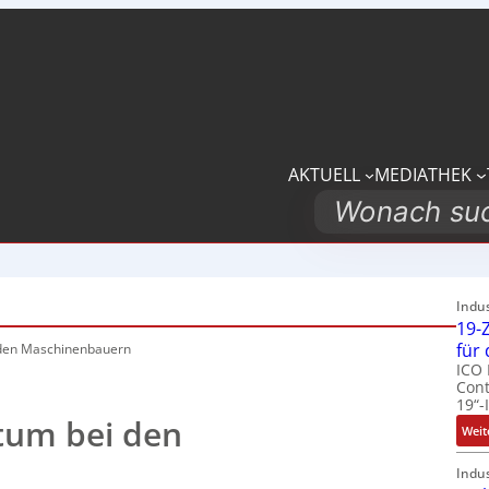
AKTUELL
MEDIATHEK
Search
Indu
19-Z
für
den Maschinenbauern
ICO 
Cont
19“-
tum bei den
Weit
Indu