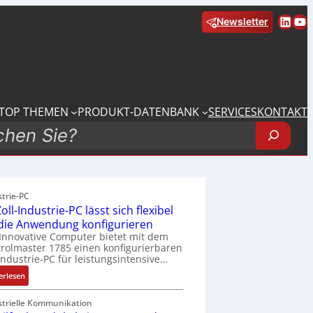
Linke
Yo
Newsletter
TOP THEMEN
PRODUKT-DATENBANK
SERVICES
KONTAKT
strie-PC
oll-Industrie-PC lässt sich flexibel
 die Anwendung konfigurieren
Innovative Computer bietet mit dem
rolmaster 1785 einen konfigurierbaren
Industrie-PC für leistungsintensive…
:
erlesen
1
9
strielle Kommunikation