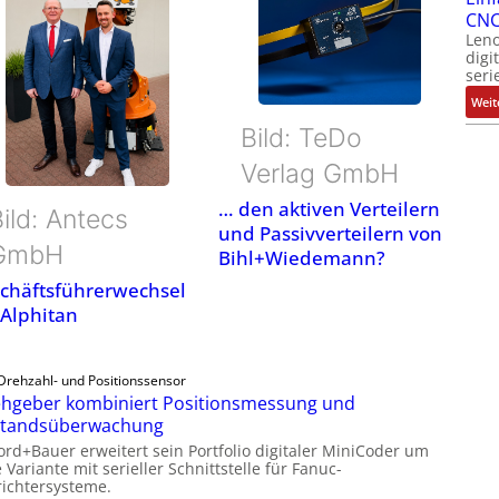
CNC
Leno
digi
seri
Weit
Bild: TeDo
Verlag GmbH
… den aktiven Verteilern
ild: Antecs
und Passivverteilern von
GmbH
Bihl+Wiedemann?
chäftsführerwechsel
 Alphitan
Drehzahl- und Positionssensor
hgeber kombiniert Positionsmessung und
standsüberwachung
ord+Bauer erweitert sein Portfolio digitaler MiniCoder um
 Variante mit serieller Schnittstelle für Fanuc-
ichtersysteme.