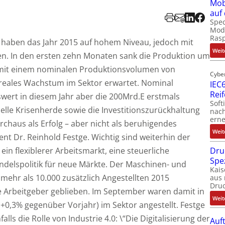
Mob
auf
Spec
Modu
Ras
haben das Jahr 2015 auf hohem Niveau, jedoch mit
Weit
n. In den ersten zehn Monaten sank die Produktion um
 mit einem nominalen Produktionsvolumen von
Cybe
 reales Wachstum im Sektor erwartet. Nominal
IEC6
Rei
wert in diesem Jahr aber die 200Mrd.E erstmals
Soft
uelle Krisenherde sowie die Investitionszurückhaltung
nach
erne
chaus als Erfolg – aber nicht als beruhigendes
Weit
nt Dr. Reinhold Festge. Wichtig sind weiterhin der
 ein flexiblerer Arbeitsmarkt, eine steuerliche
Dru
Spe
delspolitik für neue Märkte. Der Maschinen- und
Kais
mehr als 10.000 zusätzlich Angestellten 2015
aus 
Dru
le Arbeitgeber geblieben. Im September waren damit in
Weit
0,3% gegenüber Vorjahr) im Sektor angestellt. Festge
lls die Rolle von Industrie 4.0: \“Die Digitalisierung der
Auf