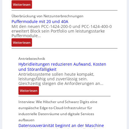
:
k
Weiterlesen
s
e
n
I
b
ü
E
g
n
e
b
Überbrückung von Netzunterbrechnungen
i
d
s
Puffermodule mit 20 und 40A
e
n
Mit den neuen PCC-1424-200-0 und PCC-1424-400-0
u
c
r
s
erweitert Block sein Portfolio um leistungsstarke
k
h
w
t
Puffermodule…
t
i
a
i
:
i
Weiterlesen
c
c
e
P
v
h
h
g
u
e
t
u
i
Antriebstechnik
f
r
u
n
n
Hybridleitungen reduzieren Aufwand, Kosten
f
W
n
g
d
und Störanfälligkeit
e
e
g
f
i
Antriebssysteme sollen heute kompakt,
r
g
f
ü
e
leistungsfähig und zuverlässig sein.
m
s
ü
r
P
Gleichzeitig steigen die Anforderungen an…
o
e
r
C
r
:
Weiterlesen
d
n
r
r
o
H
u
s
a
i
d
y
Interview: Wie Hilscher und Schwarz Digits eine
l
o
u
m
u
b
europäische Edge-to-Cloud-Infrastruktur für
e
r
e
p
k
r
m
ü
U
industrielle Datenräume und digitale Services
w
t
i
i
b
m
e
i
aufbauen
d
t
e
g
Datensouveränität beginnt an der Maschine
r
o
l