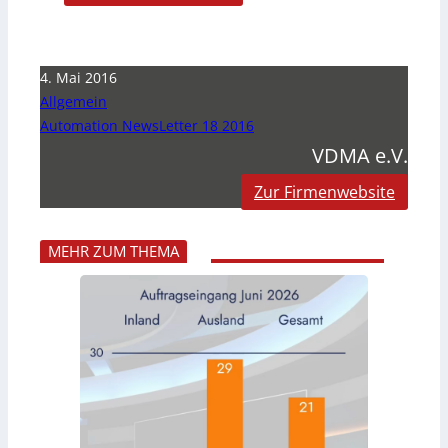
4. Mai 2016
Allgemein
Automation NewsLetter 18 2016
VDMA e.V.
Zur Firmenwebsite
MEHR ZUM THEMA