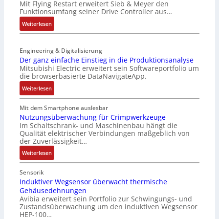
Mit Flying Restart erweitert Sieb & Meyer den
-
u
s
Funktionsumfang seiner Drive Controller aus…
N
r
e
e
:
Weiterlesen
n
r
t
S
-
t
z
e
K
r
t
Engineering & Digitalisierung
n
i
i
e
Der ganz einfache Einstieg in die Produktionsanalyse
s
t
a
Mitsubishi Electric erweitert sein Softwareportfolio um
i
o
E
n
die browserbasierte DataNavigateApp.
l
r
n
g
e
:
l
Weiterlesen
c
u
r
D
o
o
l
h
e
s
Mit dem Smartphone auslesbar
d
a
ä
r
e
Nutzungsüberwachung für Crimpwerkzeuge
e
t
l
Im Schaltschrank- und Maschinenbau hängt die
g
F
r
i
Qualität elektrischer Verbindungen maßgeblich von
t
a
a
o
der Zuverlässigkeit…
S
n
n
n
c
:
z
Weiterlesen
g
h
N
e
s
u
u
i
c
Sensorik
t
t
n
Induktiver Wegsensor überwacht thermische
h
z
Gehäusedehnungen
z
f
a
Avibia erweitert sein Portfolio zur Schwingungs- und
l
u
a
l
Zustandsüberwachung um den induktiven Wegsensor
a
n
c
t
HEP-100…
c
g
h
u