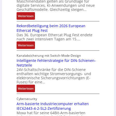
2
Maschinendaten gelten als Grundlage für
r
e
k
n
e
digitale Services, KI-Anwendungen und neue
0
w
b
z
s
Geschäftsmodelle. Gleichzeitig steigen…
i
u
a
u
e
a
t
n
c
:
n
Weiterlesen
u
n
u
d
h
D
g
g
a
n
Rekordbeteiligung beim 2026 European
4
t
a
e
e
l
g
Ethercat Plug Fest
0
t
t
n
y
e
Das 36. European Ethercat Plug Fest endete
A
h
e
s
nach zwei intensiven Tagen am 15.…
n
e
n
e
r
:
r
s
Weiterlesen
e
R
m
o
d
e
i
u
Kanalabsicherung mit Switch-Mode-Design
u
k
s
v
Intelligente Fehlerstrategie für DIN-Schienen-
z
Netzteile
o
c
e
i
24V-Schaltschränke für die DIN-Schiene
r
h
r
enthalten wichtige Stromversorgungs- und
e
d
e
ä
elektronische Sicherungsvorrichtungen (E-
r
b
G
n
Fuses) für eine…
e
e
e
i
n
:
Weiterlesen
t
h
t
A
I
e
ä
ä
u
n
Cybersecurity
i
u
t
f
t
Arm-basierte Industriecomputer erhalten
l
s
b
IEC62443-4-2-SL2-Zertifizierung
w
e
i
e
e
Moxa hat für seine 64Bit-Arm-basierten
a
l
g
d
g