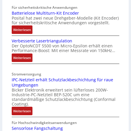
Für sicherheitskritische Anwendungen
Batterielose Multiturn-Kit Encoder
Posital hat zwei neue Drehgeber-Modelle (Kit Encoder)
für sicherheitskritische Anwendungen vorgestellt.
:
Weiterlesen
B
Verbesserte Lasertriangulation
a
Der OptoNCDT 5500 von Micro-Epsilon erhält einen
t
Performance-Boost: Mit einer Messrate von 150kHz…
t
e
:
Weiterlesen
r
V
i
e
Stromversorgung
e
r
IPC-Netzteil erhält Schutzlackbeschichtung für raue
l
b
Umgebungen
o
e
Bicker Elektronik erweitert sein lüfterloses 200W-
s
s
Industrie-PC-Netzteil BEP-520C um eine
e
s
standardmäßige Schutzlackbeschichtung (Conformal
M
e
Coating).
u
r
:
Weiterlesen
l
t
I
t
e
P
Für Hochschwindigkeitsanwendungen
i
L
C
Sensorlose Fangschaltung
t
a