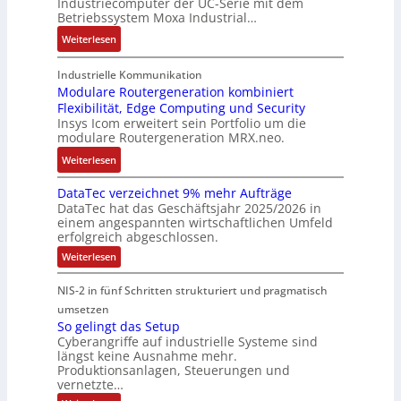
Industriecomputer der UC-Serie mit dem
n
l
u
e
i
Betriebssystem Moxa Industrial…
d
i
n
h
n
:
Weiterlesen
,
g
g
n
n
A
K
e
b
u
t
r
o
n
Industrielle Kommunikation
e
n
a
m
Modulare Routergeneration kombiniert
s
t
i
g
n
Flexibilität, Edge Computing und Security
-
t
e
m
e
d
Insys Icom erweitert sein Portfolio um die
b
e
F
2
n
e
modulare Routergeneration MRX.neo.
a
n
e
0
r
s
:
u
h
Weiterlesen
2
M
i
M
n
l
6
a
e
DataTec verzeichnet 9% mehr Aufträge
o
d
e
E
s
DataTec hat das Geschäftsjahr 2025/2026 in
r
d
S
r
u
c
einem angespannten wirtschaftlichen Umfeld
t
u
t
s
r
h
erfolgreich abgeschlossen.
e
l
ö
t
o
i
:
Weiterlesen
I
a
r
r
p
n
D
n
r
a
a
a
e
e
NIS-2 in fünf Schritten strukturiert und pragmatisch
t
d
e
n
t
a
a
umsetzen
u
R
f
e
n
T
So gelingt das Setup
s
o
ä
g
e
E
Cyberangriffe auf industrielle Systeme sind
c
t
u
l
i
t
längst keine Ausnahme mehr.
v
r
t
l
e
h
Produktionsanlagen, Steuerungen und
e
i
e
i
f
r
vernetzte…
e
z
e
r
g
ü
r