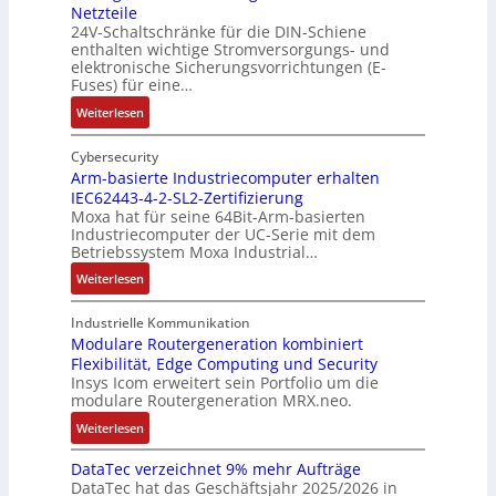
z
Netzteile
o
c
e
i
24V-Schaltschränke für die DIN-Schiene
r
h
r
enthalten wichtige Stromversorgungs- und
e
d
e
ä
elektronische Sicherungsvorrichtungen (E-
r
b
G
n
Fuses) für eine…
e
e
e
i
n
:
Weiterlesen
t
h
t
A
I
e
ä
ä
u
n
Cybersecurity
i
u
t
f
t
Arm-basierte Industriecomputer erhalten
l
s
b
IEC62443-4-2-SL2-Zertifizierung
w
e
i
e
e
Moxa hat für seine 64Bit-Arm-basierten
a
l
g
d
g
Industriecomputer der UC-Serie mit dem
n
l
u
e
i
Betriebssystem Moxa Industrial…
d
i
n
h
n
:
Weiterlesen
,
g
g
n
n
A
K
e
b
u
t
r
o
n
Industrielle Kommunikation
e
n
a
m
Modulare Routergeneration kombiniert
s
t
i
g
n
Flexibilität, Edge Computing und Security
-
t
e
m
e
d
Insys Icom erweitert sein Portfolio um die
b
e
F
2
n
e
modulare Routergeneration MRX.neo.
a
n
e
0
r
s
:
u
h
Weiterlesen
2
M
i
M
n
l
6
a
e
DataTec verzeichnet 9% mehr Aufträge
o
d
e
E
s
DataTec hat das Geschäftsjahr 2025/2026 in
r
d
S
r
u
c