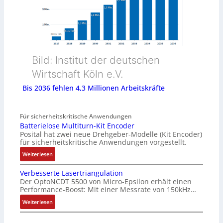
Bild: Institut der deutschen
Wirtschaft Köln e.V.
Bis 2036 fehlen 4,3 Millionen Arbeitskräfte
Für sicherheitskritische Anwendungen
Batterielose Multiturn-Kit Encoder
Posital hat zwei neue Drehgeber-Modelle (Kit Encoder)
für sicherheitskritische Anwendungen vorgestellt.
:
Weiterlesen
B
Verbesserte Lasertriangulation
a
Der OptoNCDT 5500 von Micro-Epsilon erhält einen
t
Performance-Boost: Mit einer Messrate von 150kHz…
t
e
:
Weiterlesen
r
V
i
e