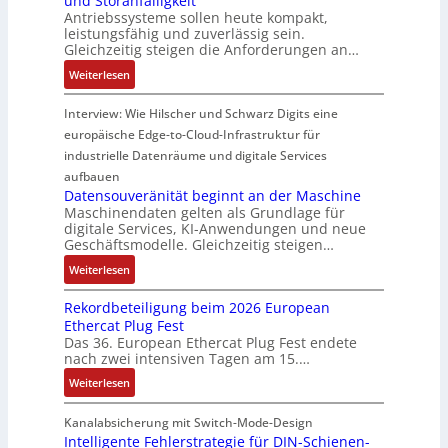
und Störanfälligkeit
e
e
g
f
i
Antriebssysteme sollen heute kompakt,
r
g
f
ü
e
leistungsfähig und zuverlässig sein.
m
s
ü
r
P
Gleichzeitig steigen die Anforderungen an…
o
e
r
C
r
:
Weiterlesen
d
n
r
r
o
H
u
s
a
i
d
y
Interview: Wie Hilscher und Schwarz Digits eine
l
o
u
m
u
b
europäische Edge-to-Cloud-Infrastruktur für
e
r
e
p
k
r
m
ü
U
industrielle Datenräume und digitale Services
w
t
i
i
b
m
e
i
aufbauen
d
t
e
g
Datensouveränität beginnt an der Maschine
r
o
l
2
Maschinendaten gelten als Grundlage für
r
e
k
n
e
digitale Services, KI-Anwendungen und neue
0
w
b
z
s
Geschäftsmodelle. Gleichzeitig steigen…
i
u
a
u
e
a
t
n
c
:
n
Weiterlesen
u
n
u
d
h
D
g
g
a
n
Rekordbeteiligung beim 2026 European
4
t
a
e
e
l
g
Ethercat Plug Fest
0
t
t
n
y
e
Das 36. European Ethercat Plug Fest endete
A
h
e
s
nach zwei intensiven Tagen am 15.…
n
e
n
e
r
:
r
s
Weiterlesen
e
R
m
o
d
e
i
u
Kanalabsicherung mit Switch-Mode-Design
u
k
s
v
Intelligente Fehlerstrategie für DIN-Schienen-