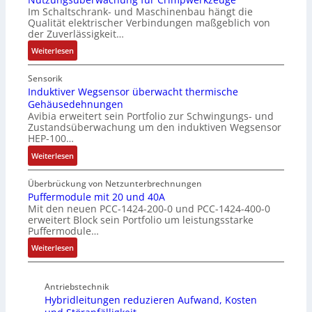
e
t
l
Im Schaltschrank- und Maschinenbau hängt die
g
F
r
i
Qualität elektrischer Verbindungen maßgeblich von
t
a
a
o
der Zuverlässigkeit…
S
n
n
n
c
:
z
Weiterlesen
g
h
N
e
s
u
u
i
c
Sensorik
t
t
n
Induktiver Wegsensor überwacht thermische
h
z
Gehäusedehnungen
z
f
a
Avibia erweitert sein Portfolio zur Schwingungs- und
l
u
a
l
Zustandsüberwachung um den induktiven Wegsensor
a
n
c
t
HEP-100…
c
g
h
u
:
k
Weiterlesen
s
e
n
I
b
ü
E
g
n
e
b
Überbrückung von Netzunterbrechnungen
i
d
s
Puffermodule mit 20 und 40A
e
n
Mit den neuen PCC-1424-200-0 und PCC-1424-400-0
u
c
r
s
erweitert Block sein Portfolio um leistungsstarke
k
h
w
t
Puffermodule…
t
i
a
i
:
i
Weiterlesen
c
c
e
P
v
h
h
g
u
e
t
u
i
Antriebstechnik
f
r
u
n
n
Hybridleitungen reduzieren Aufwand, Kosten
f
W
n
g
d