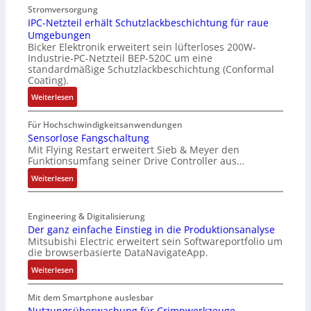
Stromversorgung
e
r
IPC-Netzteil erhält Schutzlackbeschichtung für raue
l
b
Umgebungen
o
e
Bicker Elektronik erweitert sein lüfterloses 200W-
s
s
Industrie-PC-Netzteil BEP-520C um eine
e
s
standardmäßige Schutzlackbeschichtung (Conformal
M
e
Coating).
u
r
:
Weiterlesen
l
t
I
t
e
P
Für Hochschwindigkeitsanwendungen
i
L
C
Sensorlose Fangschaltung
t
a
Mit Flying Restart erweitert Sieb & Meyer den
-
u
s
Funktionsumfang seiner Drive Controller aus…
N
r
e
e
:
Weiterlesen
n
r
t
S
-
t
z
e
K
r
t
Engineering & Digitalisierung
n
i
i
e
Der ganz einfache Einstieg in die Produktionsanalyse
s
t
a
Mitsubishi Electric erweitert sein Softwareportfolio um
i
o
E
n
die browserbasierte DataNavigateApp.
l
r
n
g
e
:
l
Weiterlesen
c
u
r
D
o
o
l
h
e
s
Mit dem Smartphone auslesbar
d
a
ä
r
e
Nutzungsüberwachung für Crimpwerkzeuge