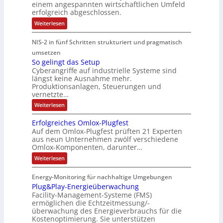
einem angespannten wirtschaftlichen Umfeld
t
u
t
s
r
h
erfolgreich abgeschlossen.
e
l
ö
t
o
i
:
Weiterlesen
I
a
r
r
p
n
D
n
r
a
a
a
e
e
NIS-2 in fünf Schritten strukturiert und pragmatisch
t
d
e
n
t
a
a
umsetzen
u
R
f
e
n
T
So gelingt das Setup
s
o
ä
g
e
E
Cyberangriffe auf industrielle Systeme sind
c
t
u
l
i
t
längst keine Ausnahme mehr.
v
r
t
l
e
h
Produktionsanlagen, Steuerungen und
e
i
e
i
f
r
vernetzte…
e
z
e
r
g
ü
r
:
Weiterlesen
e
c
g
k
r
S
c
i
o
o
e
e
D
c
Erfolgreiches Omlox-Plugfest
a
g
h
m
n
i
I
Auf dem Omlox-Plugfest prüften 21 Experten
t
e
n
aus neun Unternehmen zwölf verschiedene
p
e
t
N
l
e
P
Omlox-Komponenten, darunter…
i
u
t
r
-
l
n
9
t
:
a
Weiterlesen
S
g
u
%
E
e
t
t
c
m
g
r
d
e
r
Energy-Monitoring für nachhaltige Umgebungen
i
h
f
F
a
h
Plug&Play-Energieüberwachung
o
e
o
i
s
e
r
l
Facility-Management-Systeme (FMS)
r
S
n
e
A
s
g
ermöglichen die Echtzeitmessung/-
e
u
h
k
n
r
t
t
überwachung des Energieverbrauchs für die
f
e
a
o
e
u
Kostenoptimierung. Sie unterstützen
t
i
p