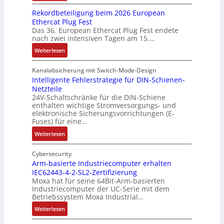
u
d
h
D
g
g
a
n
Rekordbeteiligung beim 2026 European
4
t
a
e
e
l
g
Ethercat Plug Fest
0
t
t
n
y
e
Das 36. European Ethercat Plug Fest endete
A
h
e
s
nach zwei intensiven Tagen am 15.…
n
e
n
e
r
:
r
s
Weiterlesen
e
R
m
o
d
e
i
u
Kanalabsicherung mit Switch-Mode-Design
u
k
s
v
Intelligente Fehlerstrategie für DIN-Schienen-
z
Netzteile
o
c
e
i
24V-Schaltschränke für die DIN-Schiene
r
h
r
enthalten wichtige Stromversorgungs- und
e
d
e
ä
elektronische Sicherungsvorrichtungen (E-
r
b
G
n
Fuses) für eine…
e
e
e
i
n
:
Weiterlesen
t
h
t
A
I
e
ä
ä
u
n
Cybersecurity
i
u
t
f
t
Arm-basierte Industriecomputer erhalten
l
s
b
IEC62443-4-2-SL2-Zertifizierung
w
e
i
e
e
Moxa hat für seine 64Bit-Arm-basierten
a
l
g
d
g
Industriecomputer der UC-Serie mit dem
n
l
u
e
i
Betriebssystem Moxa Industrial…
d
i
n
h
n
:
Weiterlesen
,
g
g
n
n
A
K
e
b
u
t