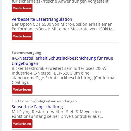
für sicherheitskritische Anwendungen vorgestellt.
:
Weiterlesen
B
Verbesserte Lasertriangulation
a
Der OptoNCDT 5500 von Micro-Epsilon erhält einen
t
Performance-Boost: Mit einer Messrate von 150kHz…
t
e
:
Weiterlesen
r
V
i
e
Stromversorgung
e
r
IPC-Netzteil erhält Schutzlackbeschichtung für raue
l
b
Umgebungen
o
e
Bicker Elektronik erweitert sein lüfterloses 200W-
s
s
Industrie-PC-Netzteil BEP-520C um eine
e
s
standardmäßige Schutzlackbeschichtung (Conformal
M
e
Coating).
u
r
:
Weiterlesen
l
t
I
t
e
P
Für Hochschwindigkeitsanwendungen
i
L
C
Sensorlose Fangschaltung
t
a
Mit Flying Restart erweitert Sieb & Meyer den
-
u
s
Funktionsumfang seiner Drive Controller aus…
N
r
e
e
:
Weiterlesen
n
r
t
S
-
t