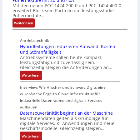
Puffermodule mit 20 und 40A
Mit den neuen PCC-1424-200-0 und PCC-1424-400-0
u
c
r
s
erweitert Block sein Portfolio um leistungsstarke
k
h
w
t
Puffermodule…
t
i
a
i
:
i
Weiterlesen
c
c
e
P
v
h
h
g
u
e
t
u
i
Antriebstechnik
f
r
u
n
n
Hybridleitungen reduzieren Aufwand, Kosten
f
W
n
g
d
und Störanfälligkeit
e
e
g
f
i
Antriebssysteme sollen heute kompakt,
r
g
f
ü
e
leistungsfähig und zuverlässig sein.
m
s
ü
r
P
Gleichzeitig steigen die Anforderungen an…
o
e
r
C
r
:
Weiterlesen
d
n
r
r
o
H
u
s
a
i
d
y
Interview: Wie Hilscher und Schwarz Digits eine
l
o
u
m
u
b
europäische Edge-to-Cloud-Infrastruktur für
e
r
e
p
k
r
m
ü
U
industrielle Datenräume und digitale Services
w
t
i
i
b
m
e
i
aufbauen
d
t
e
g
Datensouveränität beginnt an der Maschine
r
o
l
2
Maschinendaten gelten als Grundlage für
r
e
k
n
e
digitale Services, KI-Anwendungen und neue
0
w
b
z
s
Geschäftsmodelle. Gleichzeitig steigen…
i
u
a
u
e
a
t
n
c
:
n
Weiterlesen
u
n