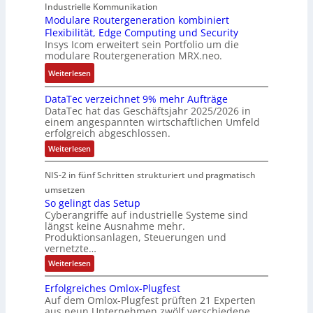
r
o
n
Industrielle Kommunikation
e
n
a
m
Modulare Routergeneration kombiniert
s
t
i
g
n
Flexibilität, Edge Computing und Security
-
t
e
m
e
d
Insys Icom erweitert sein Portfolio um die
b
e
F
2
n
e
modulare Routergeneration MRX.neo.
a
n
e
0
r
s
:
u
h
Weiterlesen
2
M
i
M
n
l
6
a
e
DataTec verzeichnet 9% mehr Aufträge
o
d
e
E
s
DataTec hat das Geschäftsjahr 2025/2026 in
r
d
S
r
u
c
einem angespannten wirtschaftlichen Umfeld
t
u
t
s
r
h
erfolgreich abgeschlossen.
e
l
ö
t
o
i
:
Weiterlesen
I
a
r
r
p
n
D
n
r
a
a
a
e
e
NIS-2 in fünf Schritten strukturiert und pragmatisch
t
d
e
n
t
a
a
umsetzen
u
R
f
e
n
T
So gelingt das Setup
s
o
ä
g
e
E
Cyberangriffe auf industrielle Systeme sind
c
t
u
l
i
t
längst keine Ausnahme mehr.
v
r
t
l
e
h
Produktionsanlagen, Steuerungen und
e
i
e
i
f
r
vernetzte…
e
z
e
r
g
ü
r
:
Weiterlesen
e
c
g
k
r
S
c
i
o
o
e
e
D
c
Erfolgreiches Omlox-Plugfest
a
g
h
m
n
i
I
Auf dem Omlox-Plugfest prüften 21 Experten
t
e
n
aus neun Unternehmen zwölf verschiedene
p
e
t
N
l