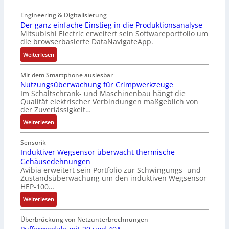
z
e
K
r
t
Engineering & Digitalisierung
n
i
i
e
Der ganz einfache Einstieg in die Produktionsanalyse
s
t
a
Mitsubishi Electric erweitert sein Softwareportfolio um
i
o
E
n
die browserbasierte DataNavigateApp.
l
r
n
g
e
:
l
Weiterlesen
c
u
r
D
o
o
l
h
e
s
Mit dem Smartphone auslesbar
d
a
ä
r
e
Nutzungsüberwachung für Crimpwerkzeuge
e
t
l
Im Schaltschrank- und Maschinenbau hängt die
g
F
r
i
Qualität elektrischer Verbindungen maßgeblich von
t
a
a
o
der Zuverlässigkeit…
S
n
n
n
c
:
z
Weiterlesen
g
h
N
e
s
u
u
i
c
Sensorik
t
t
n
Induktiver Wegsensor überwacht thermische
h
z
Gehäusedehnungen
z
f
a
Avibia erweitert sein Portfolio zur Schwingungs- und
l
u
a
l
Zustandsüberwachung um den induktiven Wegsensor
a
n
c
t
HEP-100…
c
g
h
u
:
k
Weiterlesen
s
e
n
I
b
ü
E
g
n
e
b
Überbrückung von Netzunterbrechnungen
i
d
s
e
n