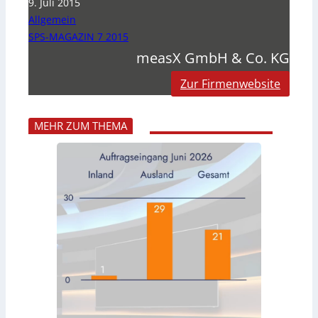
9. Juli 2015
Allgemein
SPS-MAGAZIN 7 2015
measX GmbH & Co. KG
Zur Firmenwebsite
MEHR ZUM THEMA